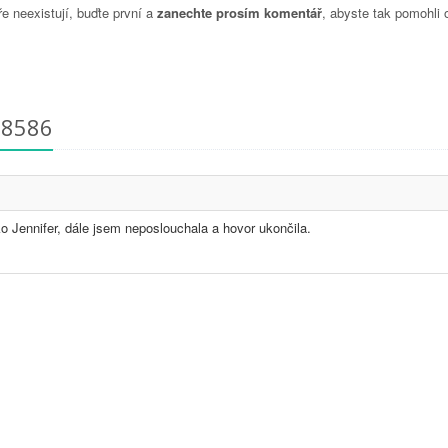
 neexistují, buďte první a
zanechte prosím komentář
, abyste tak pomohli 
38586
ko Jennifer, dále jsem neposlouchala a hovor ukončila.