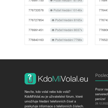
776991755
77684
Počet hledání 18754x
776733576
77644
Počet hledání 10146x
776727854
77674
Počet hledání 8165x
776991451
77680
Počet hledání 8037x
776840163
77652
Počet hledání 7798x
Posled
Pozor na 
Nevíte, kdo volal nebo kdo volá?
serverech
KdoMiVolal.eu je uživatelské fórum, které
peníze!
umožňuje hledání telefonních čísel a
28.12.202
poskytuje informace o telefonních číslech.