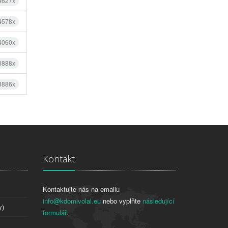
 4627x
 4578x
 4060x
 3888x
 3886x
Kontakt
Kontaktujte nás na emailu
info@kdomivolal.eu
nebo vyplňte
následující
y)
formulář
.