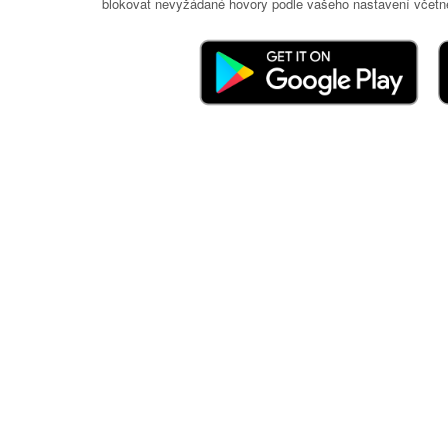
blokovat nevyžádané hovory podle vašeho nastavení včetně