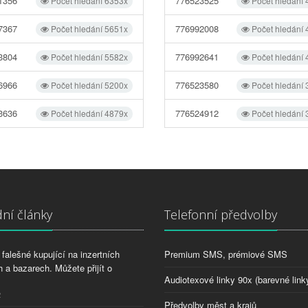
1356
776523525
Počet hledání 6353x
Počet hledání
7367
776992008
Počet hledání 5651x
Počet hledání
3804
776992641
Počet hledání 5582x
Počet hledání
6966
776523580
Počet hledání 5200x
Počet hledání
3636
776524912
Počet hledání 4879x
Počet hledání
ní články
Telefonní předvolby
falešné kupující na inzertních
Premium SMS, prémiové SMS
 a bazarech. Můžete přijít o
Audiotexové linky 90x (barevné link
2
Předvolby měst a krajů