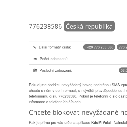
776238586
Česká republika
Další formáty čísla:
+420 776 238 586
776 
Počet zobrazení:
Poslední zobrazení:
03.
Pokud jste obdrželi nevyžádaný hovor, nechtěnou SMS zprá
chcete o něm více informací, s největší pravděpodobností 
telefonnímu číslu
776238586
. Pokud je telefonní číslo čas
informace o telefonních číslech.
Chcete blokovat nevyžádané ho
Pak je přímo pro vás určena aplikace
KdoMiVolal
. Nainsta