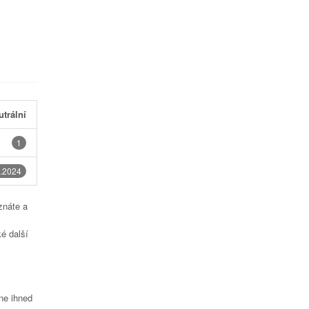
utrální
1
.2024
znáte a
é další
čne ihned