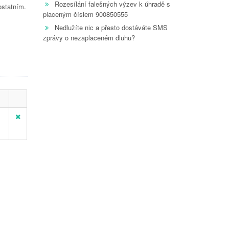
Rozesílání falešných výzev k úhradě s
ostatním.
placeným číslem 900850555
Nedlužíte nic a přesto dostáváte SMS
zprávy o nezaplaceném dluhu?