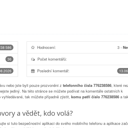
Hodnocení:
3
-
Ne
238 586
Počet komentářů:
36
Poslední komentář:
08.2026
13.06
vu nebo jste byli pouze prozvoněni z
telefonního čísla 776238586
, které ne
nejste jediný. Na této stránce se můžete podívat na komentáře ostatních k
to vyhledávané, tak můžete případně zjistit,
komu patří číslo 776238586
a tak
vory a vědět, kdo volá?
lujte si tuto bezpečnostní aplikaci do svého mobilního telefonu a aplikace za