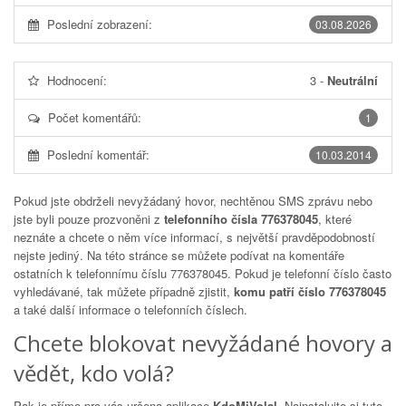
Poslední zobrazení:
03.08.2026
Hodnocení:
3
-
Neutrální
Počet komentářů:
1
Poslední komentář:
10.03.2014
Pokud jste obdrželi nevyžádaný hovor, nechtěnou SMS zprávu nebo
jste byli pouze prozvoněni z
telefonního čísla 776378045
, které
neznáte a chcete o něm více informací, s největší pravděpodobností
nejste jediný. Na této stránce se můžete podívat na komentáře
ostatních k telefonnímu číslu
776378045
. Pokud je telefonní číslo často
vyhledávané, tak můžete případně zjistit,
komu patří číslo 776378045
a také další informace o telefonních číslech.
Chcete blokovat nevyžádané hovory a
vědět, kdo volá?
Pak je přímo pro vás určena aplikace
KdoMiVolal
. Nainstalujte si tuto