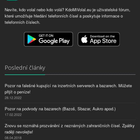
Nevíte, kdo volal nebo kdo volá? KdoMiVolal.eu je uživatelské fórum,
které umožňuje hledání telefonních čísel a poskytuje informace o
telefonních číslech.
Poslední články
Pozor na falešné kupující na inzertních serverech a bazarech. Můžete
přijít o peníze!
28.12.2022
Pozor na podvody na bazarech (Bazoš, Sbazar, Aukro apod.)
17.02.2022
Znovu se rozmáhá prozvánění z neznámých zahraničních čísel. Zpátky
raději nevolejte!
08.04.2018