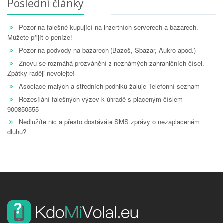
Poslední články
Pozor na falešné kupující na inzertních serverech a bazarech.
Můžete přijít o peníze!
Pozor na podvody na bazarech (Bazoš, Sbazar, Aukro apod.)
Znovu se rozmáhá prozvánění z neznámých zahraničních čísel.
Zpátky raději nevolejte!
Asociace malých a středních podniků žaluje Telefonní seznam
Rozesílání falešných výzev k úhradě s placeným číslem
900850555
Nedlužíte nic a přesto dostáváte SMS zprávy o nezaplaceném
dluhu?