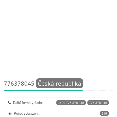
776378045
Česká republika
Další formáty čísla:
+420 776 378 045
776 378 045
Počet zobrazení:
219