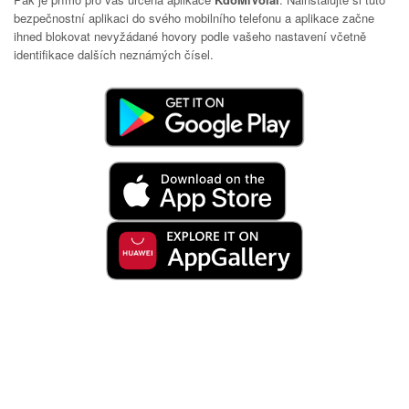
bezpečnostní aplikaci do svého mobilního telefonu a aplikace začne
ihned blokovat nevyžádané hovory podle vašeho nastavení včetně
identifikace dalších neznámých čísel.