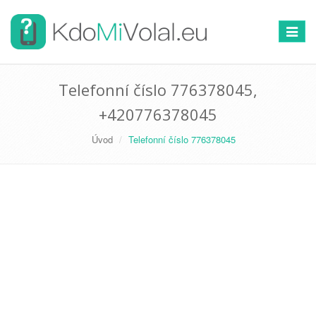
Přepno
navigac
Telefonní číslo 776378045,
+420776378045
Úvod
Telefonní číslo 776378045