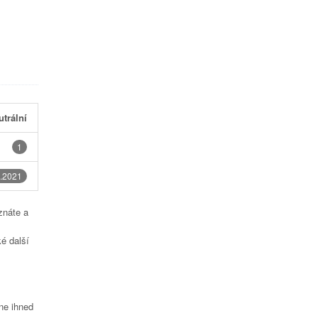
utrální
1
.2021
znáte a
é další
čne ihned