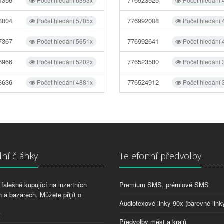
1356
776523525
Počet hledání 6353x
Počet hledání
3804
776992008
Počet hledání 5705x
Počet hledání
7367
776992641
Počet hledání 5651x
Počet hledání
6966
776523580
Počet hledání 5202x
Počet hledání
3636
776524912
Počet hledání 4881x
Počet hledání
ní články
Telefonní předvolby
falešné kupující na inzertních
Premium SMS, prémiové SMS
 a bazarech. Můžete přijít o
Audiotexové linky 90x (barevné link
2
Předvolby měst a krajů