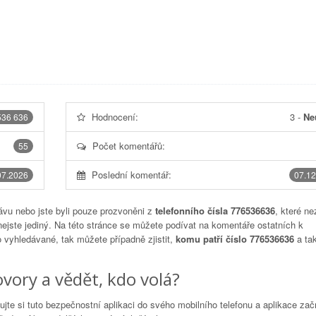
Hodnocení:
3
-
Ne
536 636
Počet komentářů:
55
Poslední komentář:
07.2026
07.12
vu nebo jste byli pouze prozvoněni z
telefonního čísla 776536636
, které ne
nejste jediný. Na této stránce se můžete podívat na komentáře ostatních k
to vyhledávané, tak můžete případně zjistit,
komu patří číslo 776536636
a tak
vory a vědět, kdo volá?
lujte si tuto bezpečnostní aplikaci do svého mobilního telefonu a aplikace za