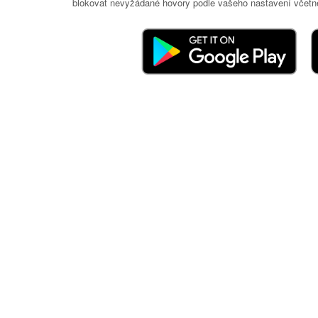
blokovat nevyžádané hovory podle vašeho nastavení včetně