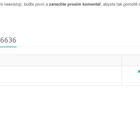
 neexistují, buďte první a
zanechte prosím komentář
, abyste tak pomohli 
36636