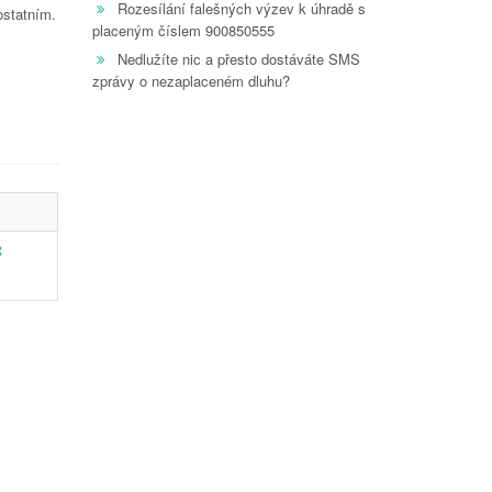
Rozesílání falešných výzev k úhradě s
ostatním.
placeným číslem 900850555
Nedlužíte nic a přesto dostáváte SMS
zprávy o nezaplaceném dluhu?