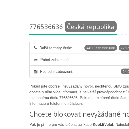
776536636
Česká republika
Další formáty čísla:
+420 776 536 636
776 
Počet zobrazení:
Poslední zobrazení:
24.
Pokud jste obdrželi nevyžádaný hovor, nechtěnou SMS zprá
chcete o něm více informací, s největší pravděpodobností 
telefonnímu číslu
776536636
. Pokud je telefonní číslo čas
informace o telefonních číslech.
Chcete blokovat nevyžádané ho
Pak je přímo pro vás určena aplikace
KdoMiVolal
. Nainsta