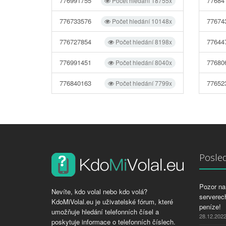
776991755
77684
Počet hledání 18755x
776733576
77674
Počet hledání 10148x
776727854
77644
Počet hledání 8198x
776991451
77680
Počet hledání 8040x
776840163
77652
Počet hledání 7799x
Posled
Pozor na 
Nevíte, kdo volal nebo kdo volá?
serverech
KdoMiVolal.eu je uživatelské fórum, které
peníze!
umožňuje hledání telefonních čísel a
28.12.202
poskytuje informace o telefonních číslech.