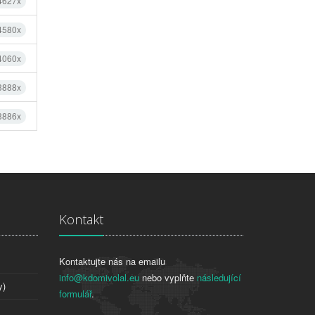
 4627x
 4580x
 4060x
 3888x
 3886x
Kontakt
Kontaktujte nás na emailu
info@kdomivolal.eu
nebo vyplňte
následující
y)
formulář
.