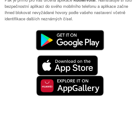
bezpečnostní aplikaci do svého mobilního telefonu a aplikace začne
ihned blokovat nevyžádané hovory podle vašeho nastavení včetně
identifikace dalších neznámých čísel.