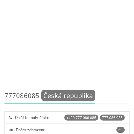
777086085
Česká republika
Další formáty čísla:
+420 777 086 085
777 086 085
Počet zobrazení:
69