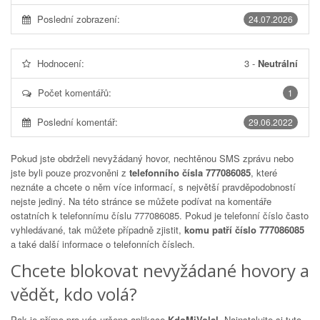
Poslední zobrazení:
24.07.2026
Hodnocení:
3
-
Neutrální
Počet komentářů:
1
Poslední komentář:
29.06.2022
Pokud jste obdrželi nevyžádaný hovor, nechtěnou SMS zprávu nebo
jste byli pouze prozvoněni z
telefonního čísla 777086085
, které
neznáte a chcete o něm více informací, s největší pravděpodobností
nejste jediný. Na této stránce se můžete podívat na komentáře
ostatních k telefonnímu číslu
777086085
. Pokud je telefonní číslo často
vyhledávané, tak můžete případně zjistit,
komu patří číslo 777086085
a také další informace o telefonních číslech.
Chcete blokovat nevyžádané hovory a
vědět, kdo volá?
Pak je přímo pro vás určena aplikace
KdoMiVolal
. Nainstalujte si tuto