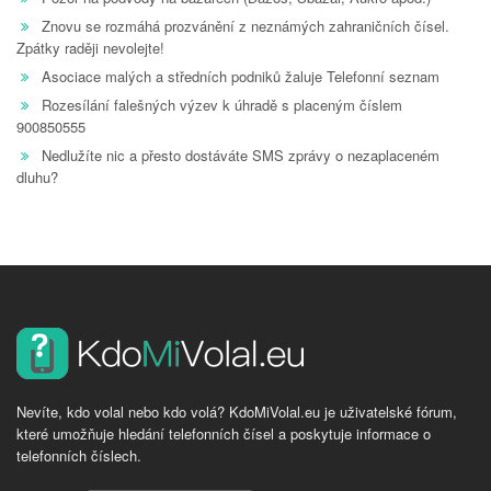
Znovu se rozmáhá prozvánění z neznámých zahraničních čísel.
Zpátky raději nevolejte!
Asociace malých a středních podniků žaluje Telefonní seznam
Rozesílání falešných výzev k úhradě s placeným číslem
900850555
Nedlužíte nic a přesto dostáváte SMS zprávy o nezaplaceném
dluhu?
Nevíte, kdo volal nebo kdo volá? KdoMiVolal.eu je uživatelské fórum,
které umožňuje hledání telefonních čísel a poskytuje informace o
telefonních číslech.