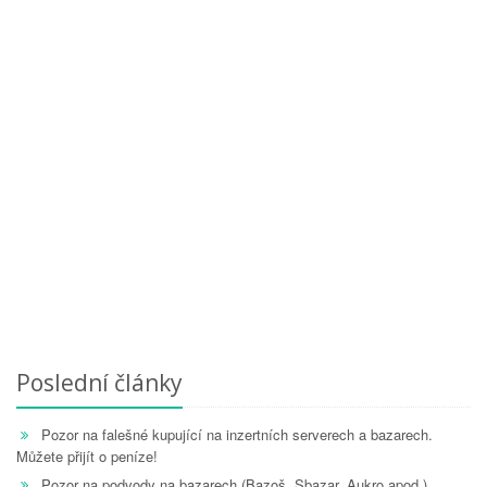
Poslední články
Pozor na falešné kupující na inzertních serverech a bazarech.
Můžete přijít o peníze!
Pozor na podvody na bazarech (Bazoš, Sbazar, Aukro apod.)