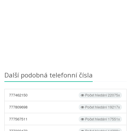
Další podobná telefonní čísla
777462150
Počet hledání 22075x
777809698
Počet hledání 19217x
777567511
Počet hledání 17551x
777222473
Počet hledání 14399x