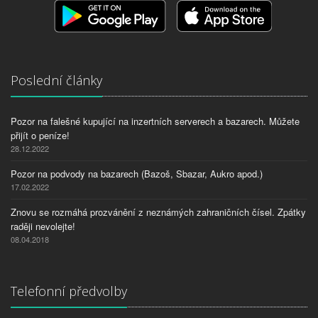
Poslední články
Pozor na falešné kupující na inzertních serverech a bazarech. Můžete
přijít o peníze!
28.12.2022
Pozor na podvody na bazarech (Bazoš, Sbazar, Aukro apod.)
17.02.2022
Znovu se rozmáhá prozvánění z neznámých zahraničních čísel. Zpátky
raději nevolejte!
08.04.2018
Telefonní předvolby