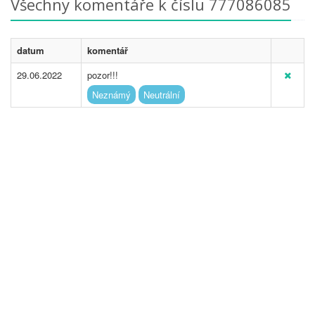
Všechny komentáře k číslu 777086085
datum
komentář
29.06.2022
pozor!!!
Neznámý
Neutrální