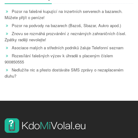
Pozor na falešné kupující na inzertních serverech a bazarech.
Můžete přijít o peníze!
Pozor na podvody na bazarech (Bazoš, Sbazar, Aukro apod.)
Znovu se rozmáhá prozvánění z neznámých zahraničních čísel.
Zpátky raději nevolejte!
Asociace malých a středních podniků žaluje Telefonní seznam
Rozesílání falešných výzev k úhradě s placeným číslem
900850555
Nedlužíte nic a přesto dostáváte SMS zprávy o nezaplaceném
dluhu?