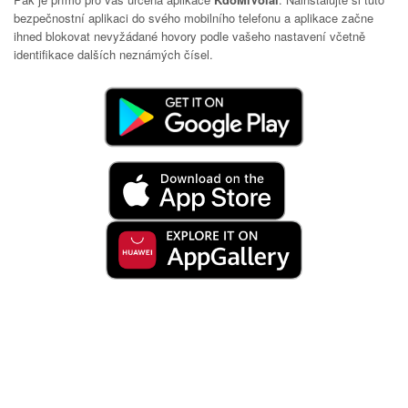
bezpečnostní aplikaci do svého mobilního telefonu a aplikace začne
ihned blokovat nevyžádané hovory podle vašeho nastavení včetně
identifikace dalších neznámých čísel.