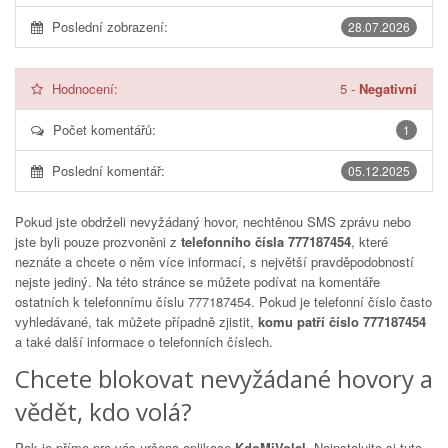
Poslední zobrazení:
28.07.2026
Hodnocení:
5
-
Negativní
Počet komentářů:
1
Poslední komentář:
05.12.2025
Pokud jste obdrželi nevyžádaný hovor, nechtěnou SMS zprávu nebo
jste byli pouze prozvoněni z
telefonního čísla 777187454
, které
neznáte a chcete o něm více informací, s největší pravděpodobností
nejste jediný. Na této stránce se můžete podívat na komentáře
ostatních k telefonnímu číslu
777187454
. Pokud je telefonní číslo často
vyhledávané, tak můžete případně zjistit,
komu patří číslo 777187454
a také další informace o telefonních číslech.
Chcete blokovat nevyžádané hovory a
vědět, kdo volá?
Pak je přímo pro vás určena aplikace
KdoMiVolal
. Nainstalujte si tuto