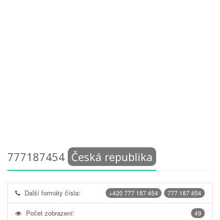
777187454
Česká republika
Další formáty čísla:
+420 777 187 454
777 187 454
Počet zobrazení:
49