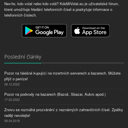
Nevíte, kdo volal nebo kdo volá? KdoMiVolal.eu je uživatelské fórum,
které umožňuje hledání telefonních čísel a poskytuje informace o
telefonních číslech.
Poslední články
Pozor na falešné kupující na inzertních serverech a bazarech. Můžete
přijít o peníze!
28.12.2022
Pozor na podvody na bazarech (Bazoš, Sbazar, Aukro apod.)
17.02.2022
Znovu se rozmáhá prozvánění z neznámých zahraničních čísel. Zpátky
raději nevolejte!
08.04.2018