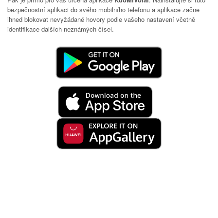
bezpečnostní aplikaci do svého mobilního telefonu a aplikace začne
ihned blokovat nevyžádané hovory podle vašeho nastavení včetně
identifikace dalších neznámých čísel.