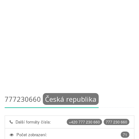
777230660
Česká republika
Další formáty čísla:
+420 777 230 660
777 230 660
Počet zobrazení:
71