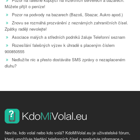
Pozor na falešné kupující na inzertních serverech a bazarech.
Můžete přijít o peníze!
Pozor na podvody na bazarech (Bazoš, Sbazar, Aukro apod.)
Znovu se rozmáhá prozvánění z neznámých zahraničních čísel.
Zpátky raději nevolejte!
Asociace malých a středních podniků žaluje Telefonní seznam
Rozesílání falešných výzev k úhradě s placeným číslem
900850555
Nedlužíte nic a přesto dostáváte SMS zprávy o nezaplaceném
dluhu?
Nevíte, kdo volal nebo kdo volá? KdoMiVolal.eu je uživatelské fórum,
které umožňuje hledání telefonních čísel a poskytuje informace o