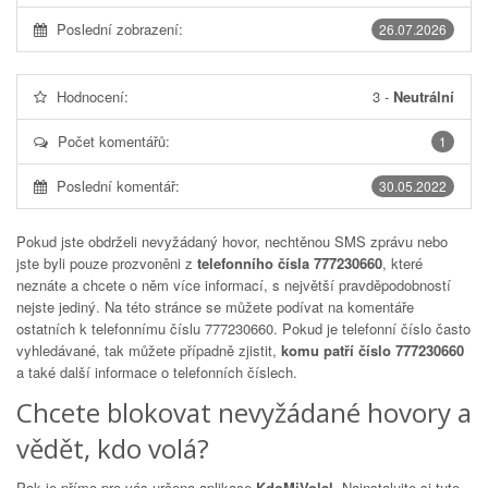
Poslední zobrazení:
26.07.2026
Hodnocení:
3
-
Neutrální
Počet komentářů:
1
Poslední komentář:
30.05.2022
Pokud jste obdrželi nevyžádaný hovor, nechtěnou SMS zprávu nebo
jste byli pouze prozvoněni z
telefonního čísla 777230660
, které
neznáte a chcete o něm více informací, s největší pravděpodobností
nejste jediný. Na této stránce se můžete podívat na komentáře
ostatních k telefonnímu číslu
777230660
. Pokud je telefonní číslo často
vyhledávané, tak můžete případně zjistit,
komu patří číslo 777230660
a také další informace o telefonních číslech.
Chcete blokovat nevyžádané hovory a
vědět, kdo volá?
Pak je přímo pro vás určena aplikace
KdoMiVolal
. Nainstalujte si tuto