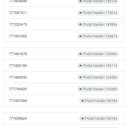
777809698
Počet hledání 19210x
777567511
Počet hledání 17551x
777222473
Počet hledání 14389x
777461093
Počet hledání 10867x
777461676
Počet hledání 10569x
777462156
Počet hledání 10517x
777460932
Počet hledání 10456x
777794505
Počet hledání 10348x
777467099
Počet hledání 9318x
777659624
Počet hledání 9216x