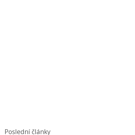
Poslední články