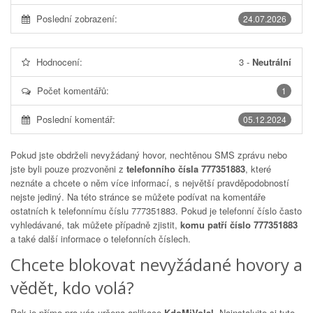
Poslední zobrazení:
24.07.2026
Hodnocení:
3
-
Neutrální
Počet komentářů:
1
Poslední komentář:
05.12.2024
Pokud jste obdrželi nevyžádaný hovor, nechtěnou SMS zprávu nebo
jste byli pouze prozvoněni z
telefonního čísla 777351883
, které
neznáte a chcete o něm více informací, s největší pravděpodobností
nejste jediný. Na této stránce se můžete podívat na komentáře
ostatních k telefonnímu číslu
777351883
. Pokud je telefonní číslo často
vyhledávané, tak můžete případně zjistit,
komu patří číslo 777351883
a také další informace o telefonních číslech.
Chcete blokovat nevyžádané hovory a
vědět, kdo volá?
Pak je přímo pro vás určena aplikace
KdoMiVolal
. Nainstalujte si tuto