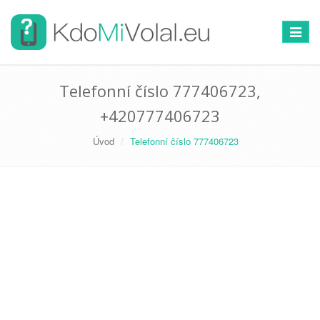
Přepno
navigac
Telefonní číslo 777406723,
+420777406723
Úvod
Telefonní číslo 777406723