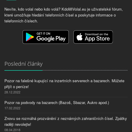
Nevíte, kdo volal nebo kdo volá? KdoMiVolal.eu je uživatelské fórum,
které umožňuje hledání telefonních čísel a poskytuje informace o
telefonních číslech.
Poslední články
Pozor na falešné kupující na inzertních serverech a bazarech. Můžete
přijít o peníze!
28.12.2022
Pozor na podvody na bazarech (Bazoš, Sbazar, Aukro apod.)
17.02.2022
Znovu se rozmáhá prozvánění z neznámých zahraničních čísel. Zpátky
raději nevolejte!
08.04.2018