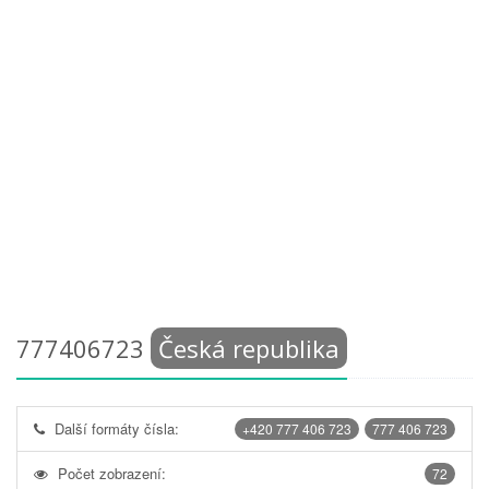
777406723
Česká republika
Další formáty čísla:
+420 777 406 723
777 406 723
Počet zobrazení:
72