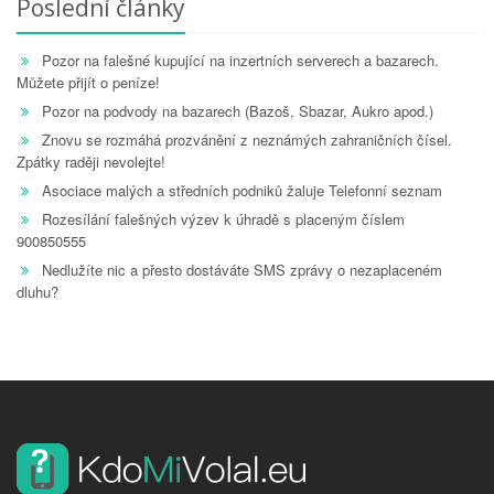
Poslední články
Pozor na falešné kupující na inzertních serverech a bazarech.
Můžete přijít o peníze!
Pozor na podvody na bazarech (Bazoš, Sbazar, Aukro apod.)
Znovu se rozmáhá prozvánění z neznámých zahraničních čísel.
Zpátky raději nevolejte!
Asociace malých a středních podniků žaluje Telefonní seznam
Rozesílání falešných výzev k úhradě s placeným číslem
900850555
Nedlužíte nic a přesto dostáváte SMS zprávy o nezaplaceném
dluhu?