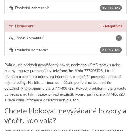
Poslední zobrazení:
05.08.2026
Hodnocení:
5
-
Negativní
Počet komentářů:
1
Poslední komentář:
23.04.2024
Pokud jste obdrželi nevyžádaný hovor, nechtěnou SMS zprávu nebo
jste byli pouze prozvoněni z
telefonního čísla 777406723
, které
neznáte a chcete o něm více informací, s největší pravděpodobností
nejste jediný. Na této stránce se můžete podívat na komentáře
ostatních k telefonnímu číslu
777406723
. Pokud je telefonní číslo často
vyhledávané, tak můžete případně zjistit,
komu patří číslo 777406723
a také další informace o telefonních číslech.
Chcete blokovat nevyžádané hovory a
vědět, kdo volá?
Pak je přímo pro vás určena aplikace
KdoMiVolal
. Nainstalujte si tuto