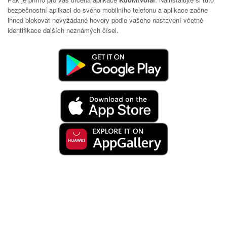
bezpečnostní aplikaci do svého mobilního telefonu a aplikace začne
ihned blokovat nevyžádané hovory podle vašeho nastavení včetně
identifikace dalších neznámých čísel.