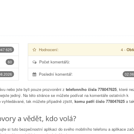
Hodnocení:
4
-
Obtě
047 625
Počet komentářů:
60
Poslední komentář:
08.2026
02.06
vu nebo jste byli pouze prozvoněni z
telefonního čísla 778047625
, které ne
nejste jediný. Na této stránce se můžete podívat na komentáře ostatních k
to vyhledávané, tak můžete případně zjistit,
komu patří číslo 778047625
a tak
vory a vědět, kdo volá?
lujte si tuto bezpečnostní aplikaci do svého mobilního telefonu a aplikace za