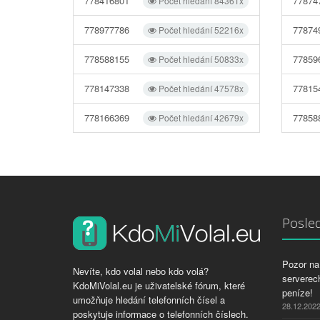
778416801
77874
Počet hledání 84361x
778977786
77874
Počet hledání 52216x
778588155
77859
Počet hledání 50833x
778147338
77815
Počet hledání 47578x
778166369
77858
Počet hledání 42679x
Posled
Pozor na 
Nevíte, kdo volal nebo kdo volá?
serverech
KdoMiVolal.eu je uživatelské fórum, které
peníze!
umožňuje hledání telefonních čísel a
28.12.202
poskytuje informace o telefonních číslech.