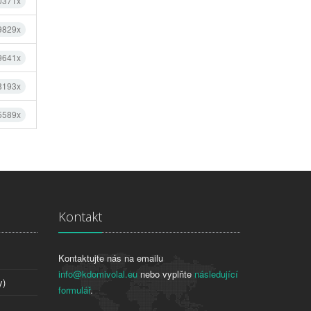
0371x
9829x
9641x
8193x
5589x
Kontakt
Kontaktujte nás na emailu
info@kdomivolal.eu
nebo vyplňte
následující
y)
formulář
.