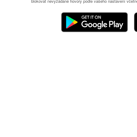
blokovat nevyžádané hovory podle vašeho nastavení včetně