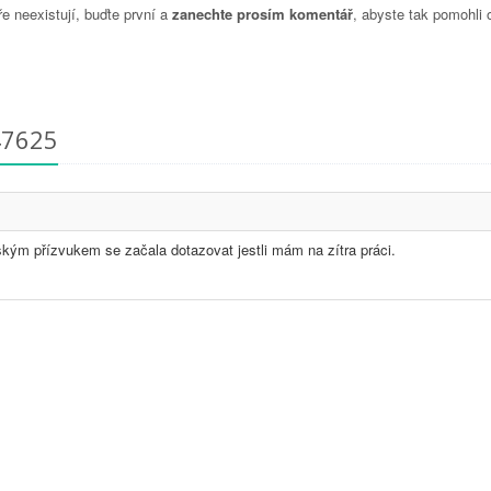
 neexistují, buďte první a
zanechte prosím komentář
, abyste tak pomohli 
47625
ským přízvukem se začala dotazovat jestli mám na zítra práci.