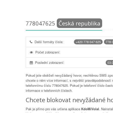
778047625
Česká republika
Další formáty čísla:
+420 778 047 625
778 
Počet zobrazení:
Poslední zobrazení:
03.
Pokud jste obdrželi nevyžádaný hovor, nechtěnou SMS zprá
chcete o něm více informací, s největší pravděpodobností 
telefonnímu číslu
778047625
. Pokud je telefonní číslo čas
informace o telefonních číslech.
Chcete blokovat nevyžádané ho
Pak je přímo pro vás určena aplikace
KdoMiVolal
. Nainsta