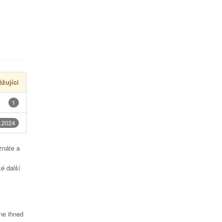
žující
1
.2024
znáte a
é další
čne ihned