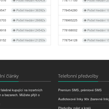
7516
778717155
Počet hledání 40043x
Počet hledání 2
9547
778454280
Počet hledání 36392x
Počet hledání 1
6703
778965225
Počet hledání 26682x
Počet hledání 1
4918
778168002
Počet hledání 24542x
Počet hledání 1
8152
778754128
Počet hledání 21253x
Počet hledání 1
ní články
Telefonní předvolby
falešné kupující na inzertních
Premium SMS, prémiové SMS
 a bazarech. Můžete přijít o
Audiotexové linky 90x (barevné link
2
Předvolby měst a krajů