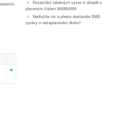
Rozesílání falešných výzev k úhradě s
ostatním.
placeným číslem 900850555
Nedlužíte nic a přesto dostáváte SMS
zprávy o nezaplaceném dluhu?