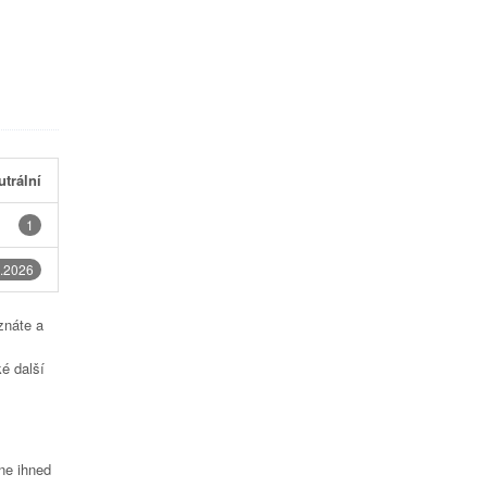
utrální
1
.2026
znáte a
é další
čne ihned