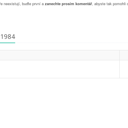
 neexistují, buďte první a
zanechte prosím komentář
, abyste tak pomohli 
71984