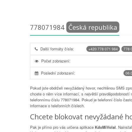
778071984
Česká republika
Další formáty čísla:
+420 778 071 984
778 
Počet zobrazení:
Poslední zobrazení:
06.
Pokud jste obdrželi nevyžádaný hovor, nechtěnou SMS zprá
chcete o něm více informací, s největší pravděpodobností 
telefonnímu číslu
778071984
. Pokud je telefonní číslo čas
informace o telefonních číslech.
Chcete blokovat nevyžádané ho
Pak je přímo pro vás určena aplikace
KdoMiVolal
. Nainsta