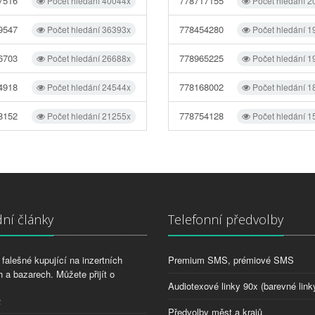
7516
778717155
Počet hledání 40044x
Počet hledání 2
9547
778454280
Počet hledání 36393x
Počet hledání 1
6703
778965225
Počet hledání 26688x
Počet hledání 1
4918
778168002
Počet hledání 24544x
Počet hledání 1
8152
778754128
Počet hledání 21255x
Počet hledání 1
ní články
Telefonní předvolby
falešné kupující na inzertních
Premium SMS, prémiové SMS
 a bazarech. Můžete přijít o
Audiotexové linky 90x (barevné link
2
Předvolby měst a krajů