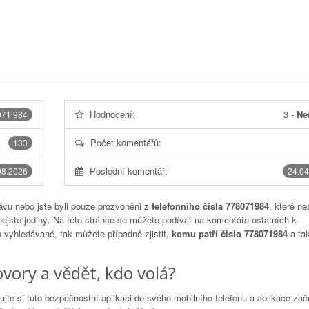
Hodnocení:
3
-
Ne
071 984
Počet komentářů:
133
Poslední komentář:
08.2026
24.04
vu nebo jste byli pouze prozvoněni z
telefonního čísla 778071984
, které ne
nejste jediný. Na této stránce se můžete podívat na komentáře ostatních k
to vyhledávané, tak můžete případně zjistit,
komu patří číslo 778071984
a tak
vory a vědět, kdo volá?
lujte si tuto bezpečnostní aplikaci do svého mobilního telefonu a aplikace za