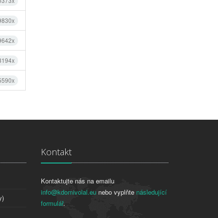
0373x
9830x
9642x
8194x
5590x
Kontakt
Kontaktujte nás na emailu
info@kdomivolal.eu
nebo vyplňte
následující
y)
formulář
.