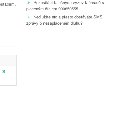
Rozesílání falešných výzev k úhradě s
ostatním.
placeným číslem 900850555
Nedlužíte nic a přesto dostáváte SMS
zprávy o nezaplaceném dluhu?