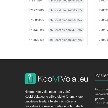
778416801
77874
Počet hledání 84363x
778977786
77874
Počet hledání 52217x
778588155
77859
Počet hledání 50834x
778147338
77815
Počet hledání 47578x
778166369
77858
Počet hledání 42679x
Posled
Pozor na 
Nevíte, kdo volal nebo kdo volá?
serverech
KdoMiVolal.eu je uživatelské fórum, které
peníze!
umožňuje hledání telefonních čísel a
28.12.202
poskytuje informace o telefonních číslech.