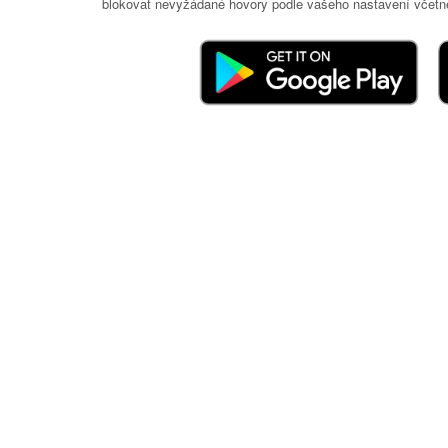
blokovat nevyžádané hovory podle vašeho nastavení včetně