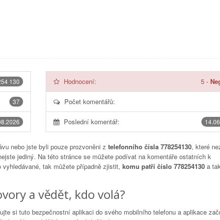
Hodnocení:
5
-
Neg
254 130
Počet komentářů:
37
Poslední komentář:
08.2026
14.06
vu nebo jste byli pouze prozvoněni z
telefonního čísla 778254130
, které ne
nejste jediný. Na této stránce se můžete podívat na komentáře ostatních k
to vyhledávané, tak můžete případně zjistit,
komu patří číslo 778254130
a tak
vory a vědět, kdo volá?
lujte si tuto bezpečnostní aplikaci do svého mobilního telefonu a aplikace za