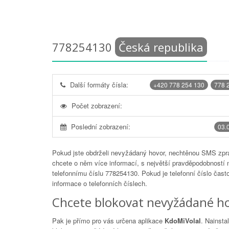
778254130
Česká republika
Další formáty čísla:
+420 778 254 130
778 
Počet zobrazení:
Poslední zobrazení:
03.
Pokud jste obdrželi nevyžádaný hovor, nechtěnou SMS zprá
chcete o něm více informací, s největší pravděpodobností 
telefonnímu číslu
778254130
. Pokud je telefonní číslo čas
informace o telefonních číslech.
Chcete blokovat nevyžádané ho
Pak je přímo pro vás určena aplikace
KdoMiVolal
. Nainsta