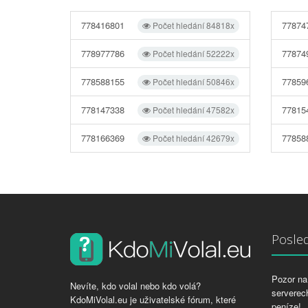
778416801
77874
Počet hledání 84818x
778977786
77874
Počet hledání 52222x
778588155
77859
Počet hledání 50846x
778147338
77815
Počet hledání 47582x
778166369
77858
Počet hledání 42679x
Posled
Pozor na 
Nevíte, kdo volal nebo kdo volá?
serverech
KdoMiVolal.eu je uživatelské fórum, které
peníze!