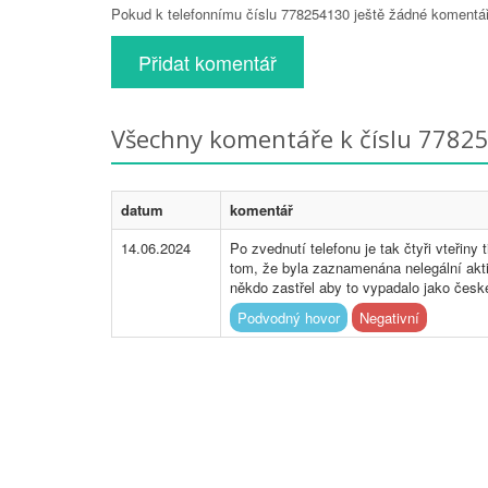
Pokud k telefonnímu číslu 778254130 ještě žádné komentáře
Přidat komentář
Všechny komentáře k číslu 7782
datum
komentář
14.06.2024
Po zvednutí telefonu je tak čtyři vteřin
tom, že byla zaznamenána nelegální aktiv
někdo zastřel aby to vypadalo jako české
Podvodný hovor
Negativní