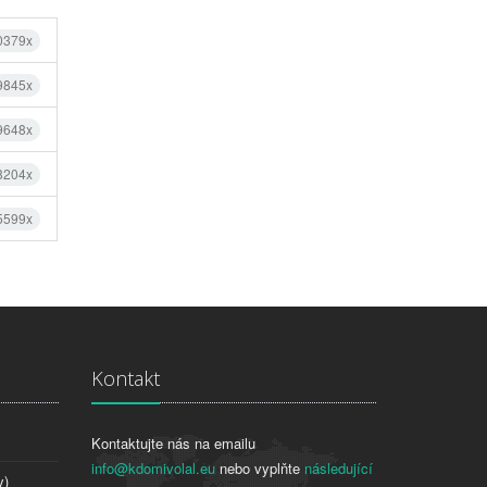
0379x
9845x
9648x
8204x
5599x
Kontakt
Kontaktujte nás na emailu
info@kdomivolal.eu
nebo vyplňte
následující
y)