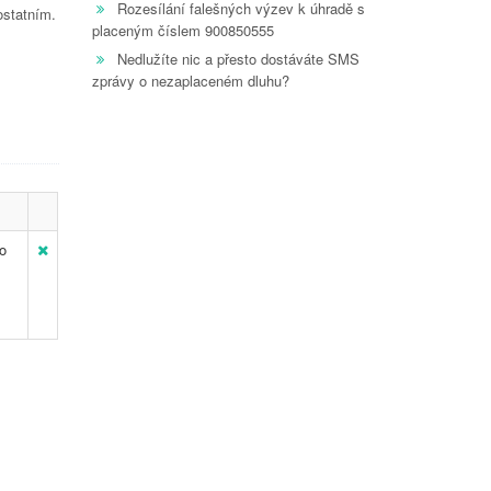
Rozesílání falešných výzev k úhradě s
ostatním.
placeným číslem 900850555
Nedlužíte nic a přesto dostáváte SMS
zprávy o nezaplaceném dluhu?
 o