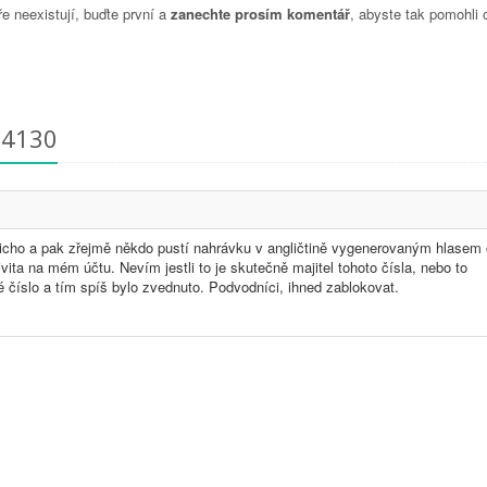
 neexistují, buďte první a
zanechte prosím komentář
, abyste tak pomohli 
54130
y ticho a pak zřejmě někdo pustí nahrávku v angličtině vygenerovaným hlasem
ita na mém účtu. Nevím jestli to je skutečně majitel tohoto čísla, nebo to
 číslo a tím spíš bylo zvednuto. Podvodníci, ihned zablokovat.