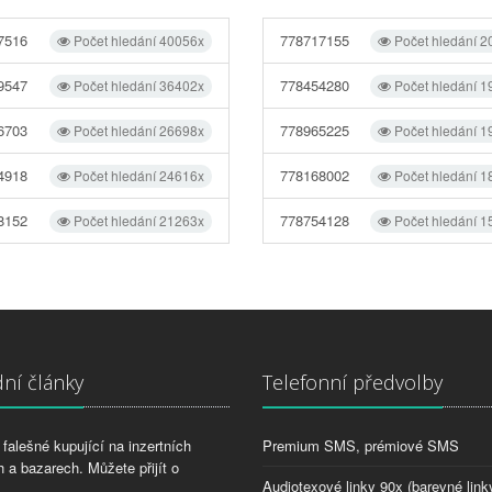
7516
778717155
Počet hledání 40056x
Počet hledání 2
9547
778454280
Počet hledání 36402x
Počet hledání 1
6703
778965225
Počet hledání 26698x
Počet hledání 1
4918
778168002
Počet hledání 24616x
Počet hledání 1
8152
778754128
Počet hledání 21263x
Počet hledání 1
ní články
Telefonní předvolby
falešné kupující na inzertních
Premium SMS, prémiové SMS
 a bazarech. Můžete přijít o
Audiotexové linky 90x (barevné link