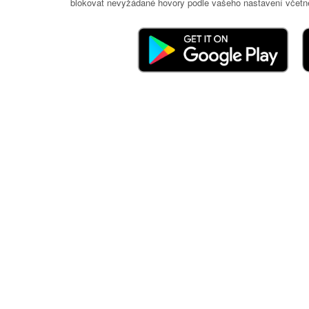
blokovat nevyžádané hovory podle vašeho nastavení včetně