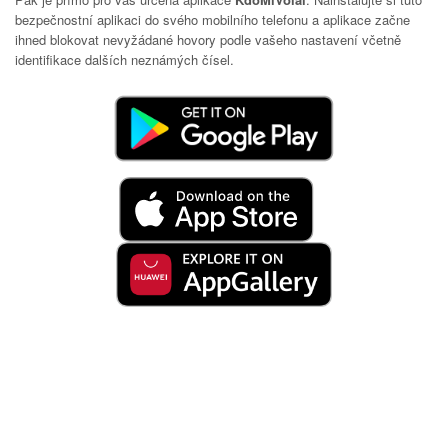
bezpečnostní aplikaci do svého mobilního telefonu a aplikace začne
ihned blokovat nevyžádané hovory podle vašeho nastavení včetně
identifikace dalších neznámých čísel.