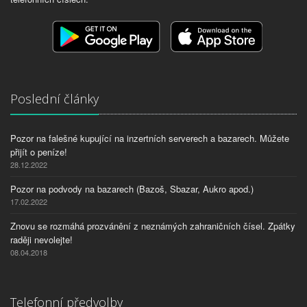
Poslední články
Pozor na falešné kupující na inzertních serverech a bazarech. Můžete
přijít o peníze!
28.12.2022
Pozor na podvody na bazarech (Bazoš, Sbazar, Aukro apod.)
17.02.2022
Znovu se rozmáhá prozvánění z neznámých zahraničních čísel. Zpátky
raději nevolejte!
08.04.2018
Telefonní předvolby