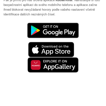
bezpečnostní aplikaci do svého mobilního telefonu a aplikace začne
ihned blokovat nevyžádané hovory podle vašeho nastavení včetně
identifikace dalších neznámých čísel.