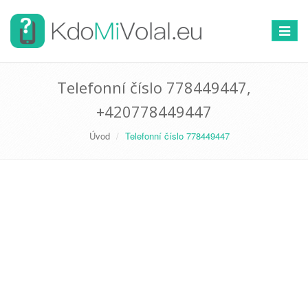
Přepno
navigac
Telefonní číslo 778449447,
+420778449447
Úvod
Telefonní číslo 778449447