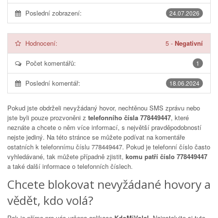
Poslední zobrazení:
24.07.2026
Hodnocení:
5
-
Negativní
Počet komentářů:
1
Poslední komentář:
18.06.2024
Pokud jste obdrželi nevyžádaný hovor, nechtěnou SMS zprávu nebo
jste byli pouze prozvoněni z
telefonního čísla 778449447
, které
neznáte a chcete o něm více informací, s největší pravděpodobností
nejste jediný. Na této stránce se můžete podívat na komentáře
ostatních k telefonnímu číslu
778449447
. Pokud je telefonní číslo často
vyhledávané, tak můžete případně zjistit,
komu patří číslo 778449447
a také další informace o telefonních číslech.
Chcete blokovat nevyžádané hovory a
vědět, kdo volá?
Pak je přímo pro vás určena aplikace
KdoMiVolal
. Nainstalujte si tuto