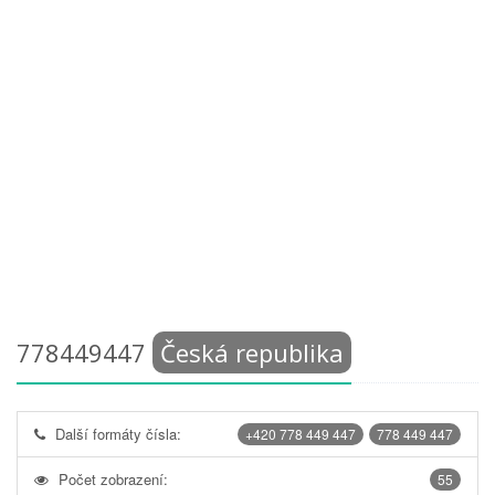
778449447
Česká republika
Další formáty čísla:
+420 778 449 447
778 449 447
Počet zobrazení:
55