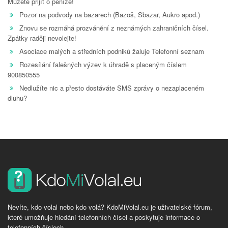
Můžete přijít o peníze!
Pozor na podvody na bazarech (Bazoš, Sbazar, Aukro apod.)
Znovu se rozmáhá prozvánění z neznámých zahraničních čísel.
Zpátky raději nevolejte!
Asociace malých a středních podniků žaluje Telefonní seznam
Rozesílání falešných výzev k úhradě s placeným číslem
900850555
Nedlužíte nic a přesto dostáváte SMS zprávy o nezaplaceném
dluhu?
Nevíte, kdo volal nebo kdo volá? KdoMiVolal.eu je uživatelské fórum,
které umožňuje hledání telefonních čísel a poskytuje informace o
telefonních číslech.