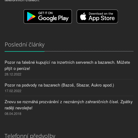
Poslední články
Pozor na falešné kupující na inzertních serverech a bazarech. Můžete
přijít o peníze!
28.12.2022
Pozor na podvody na bazarech (Bazoš, Sbazar, Aukro apod.)
17.02.2022
Znovu se rozmáhá prozvánění z neznámých zahraničních čísel. Zpátky
raději nevolejte!
08.04.2018
Telefonní předvolby