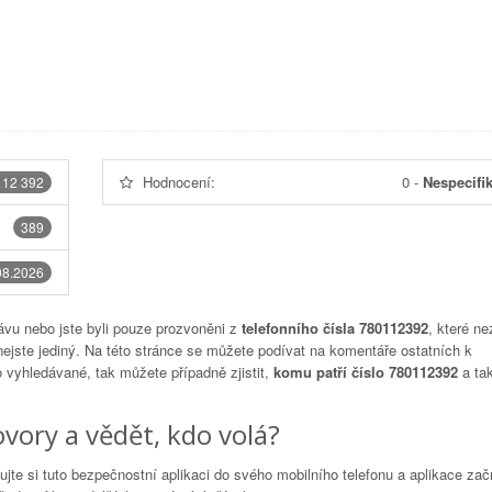
Hodnocení:
0
-
Nespecifi
112 392
389
08.2026
vu nebo jste byli pouze prozvoněni z
telefonního čísla 780112392
, které ne
nejste jediný. Na této stránce se můžete podívat na komentáře ostatních k
to vyhledávané, tak můžete případně zjistit,
komu patří číslo 780112392
a tak
vory a vědět, kdo volá?
lujte si tuto bezpečnostní aplikaci do svého mobilního telefonu a aplikace za