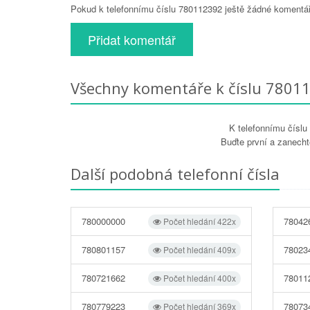
Pokud k telefonnímu číslu 780112392 ještě žádné komentáře
Přidat komentář
Všechny komentáře k číslu 7801
K telefonnímu čísl
Buďte první a zanecht
Další podobná telefonní čísla
780000000
78042
Počet hledání 422x
780801157
78023
Počet hledání 409x
780721662
78011
Počet hledání 400x
780779223
78073
Počet hledání 369x