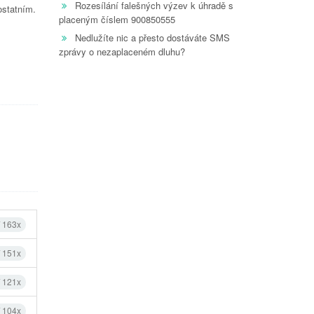
Rozesílání falešných výzev k úhradě s
ostatním.
placeným číslem 900850555
Nedlužíte nic a přesto dostáváte SMS
zprávy o nezaplaceném dluhu?
í 163x
í 151x
í 121x
í 104x