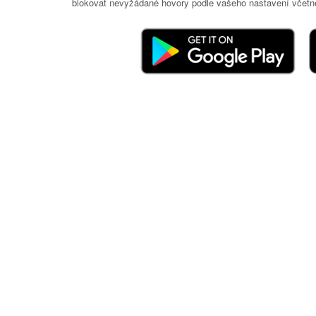
blokovat nevyžádané hovory podle vašeho nastavení včetně