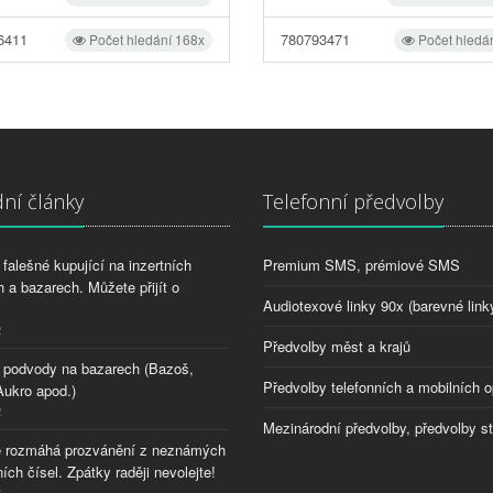
6411
780793471
Počet hledání 168x
Počet hledá
ní články
Telefonní předvolby
falešné kupující na inzertních
Premium SMS, prémiové SMS
 a bazarech. Můžete přijít o
Audiotexové linky 90x (barevné link
2
Předvolby měst a krajů
 podvody na bazarech (Bazoš,
Předvolby telefonních a mobilních o
Aukro apod.)
2
Mezinárodní předvolby, předvolby s
 rozmáhá prozvánění z neznámých
ích čísel. Zpátky raději nevolejte!
8