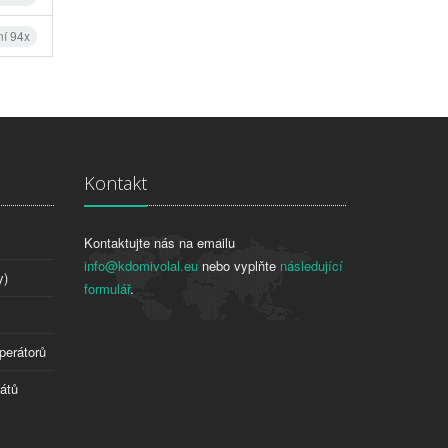
ní 94x
Kontakt
Kontaktujte nás na emailu
info@kdomivolal.eu
nebo vyplňte
následující
y)
formulář
.
perátorů
tátů