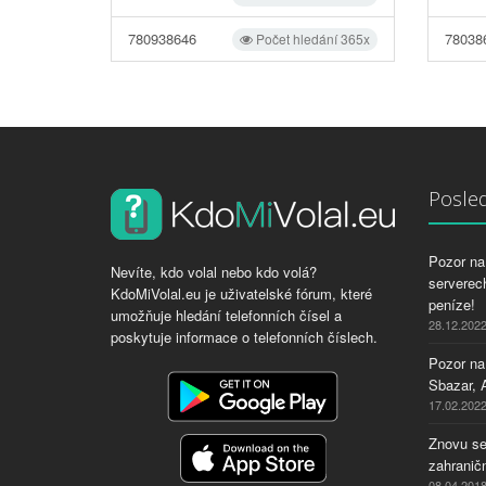
780938646
78038
Počet hledání 365x
Posled
Pozor na 
Nevíte, kdo volal nebo kdo volá?
serverech
KdoMiVolal.eu je uživatelské fórum, které
peníze!
umožňuje hledání telefonních čísel a
28.12.202
poskytuje informace o telefonních číslech.
Pozor na
Sbazar, 
17.02.202
Znovu se
zahraničn
08.04.201