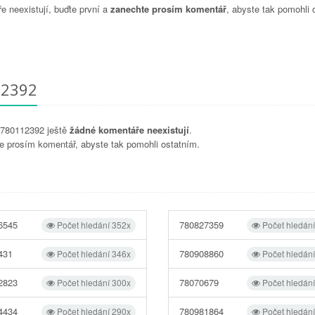
 neexistují, buďte první a
zanechte prosím komentář
, abyste tak pomohli 
12392
u 780112392 ještě
žádné komentáře neexistují
.
e prosím komentář, abyste tak pomohli ostatním.
6545
780827359
Počet hledání 352x
Počet hledán
431
780908860
Počet hledání 346x
Počet hledán
2823
78070679
Počet hledání 300x
Počet hledán
4434
780981864
Počet hledání 290x
Počet hledán