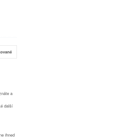
kované
znáte a
é další
čne ihned