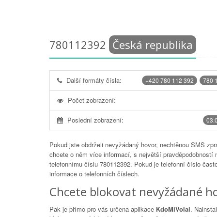
780112392
Česká republika
Další formáty čísla:
+420 780 112 392
780 
Počet zobrazení:
Poslední zobrazení:
03.
Pokud jste obdrželi nevyžádaný hovor, nechtěnou SMS zprá
chcete o něm více informací, s největší pravděpodobností 
telefonnímu číslu
780112392
. Pokud je telefonní číslo čas
informace o telefonních číslech.
Chcete blokovat nevyžádané ho
Pak je přímo pro vás určena aplikace
KdoMiVolal
. Nainsta