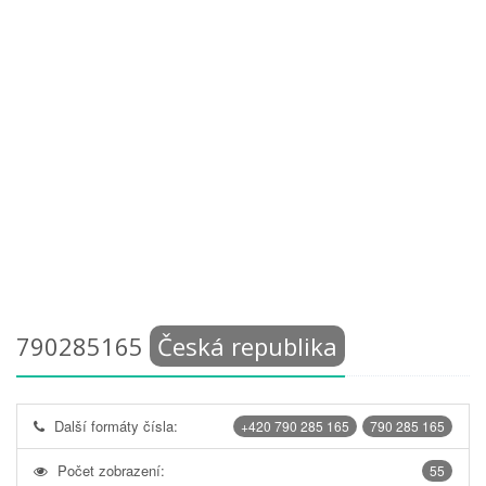
790285165
Česká republika
Další formáty čísla:
+420 790 285 165
790 285 165
Počet zobrazení:
55