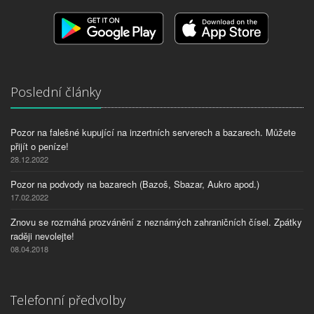
Poslední články
Pozor na falešné kupující na inzertních serverech a bazarech. Můžete
přijít o peníze!
28.12.2022
Pozor na podvody na bazarech (Bazoš, Sbazar, Aukro apod.)
17.02.2022
Znovu se rozmáhá prozvánění z neznámých zahraničních čísel. Zpátky
raději nevolejte!
08.04.2018
Telefonní předvolby