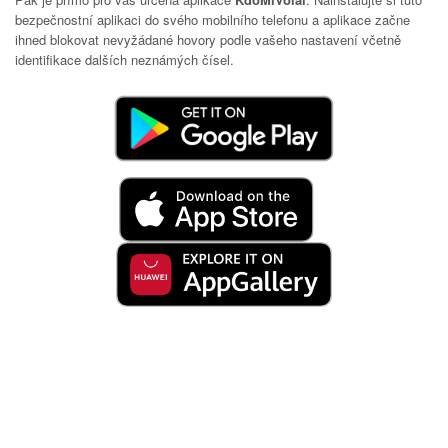
bezpečnostní aplikaci do svého mobilního telefonu a aplikace začne
ihned blokovat nevyžádané hovory podle vašeho nastavení včetně
identifikace dalších neznámých čísel.