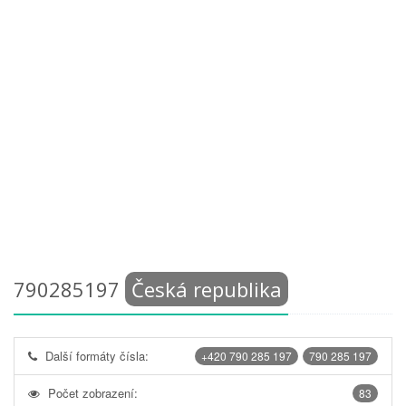
790285197
Česká republika
Další formáty čísla:
+420 790 285 197
790 285 197
Počet zobrazení:
83