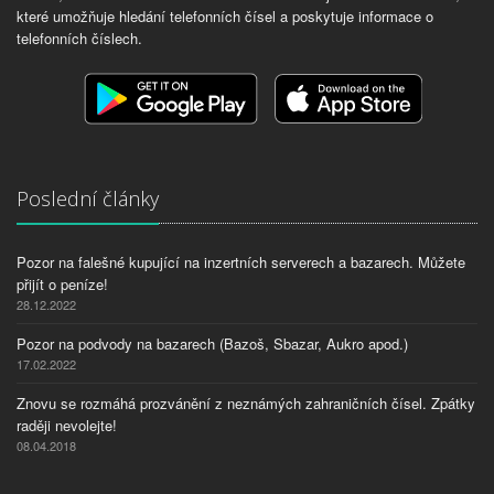
které umožňuje hledání telefonních čísel a poskytuje informace o
telefonních číslech.
Poslední články
Pozor na falešné kupující na inzertních serverech a bazarech. Můžete
přijít o peníze!
28.12.2022
Pozor na podvody na bazarech (Bazoš, Sbazar, Aukro apod.)
17.02.2022
Znovu se rozmáhá prozvánění z neznámých zahraničních čísel. Zpátky
raději nevolejte!
08.04.2018