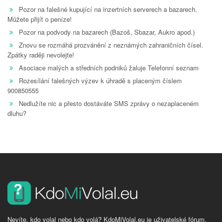
Pozor na falešné kupující na inzertních serverech a bazarech.
Můžete přijít o peníze!
Pozor na podvody na bazarech (Bazoš, Sbazar, Aukro apod.)
Znovu se rozmáhá prozvánění z neznámých zahraničních čísel.
Zpátky raději nevolejte!
Asociace malých a středních podniků žaluje Telefonní seznam
Rozesílání falešných výzev k úhradě s placeným číslem
900850555
Nedlužíte nic a přesto dostáváte SMS zprávy o nezaplaceném
dluhu?
Nevíte, kdo volal nebo kdo volá? KdoMiVolal.eu je uživatelské fórum,