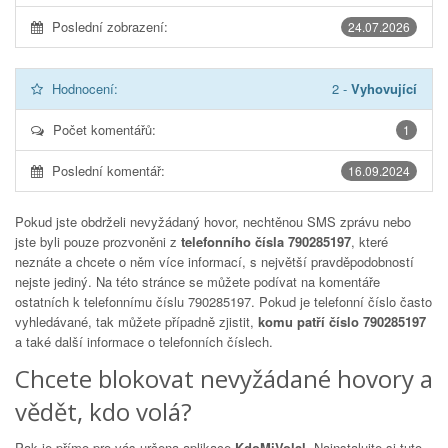
Poslední zobrazení:
24.07.2026
Hodnocení:
2
-
Vyhovující
Počet komentářů:
1
Poslední komentář:
16.09.2024
Pokud jste obdrželi nevyžádaný hovor, nechtěnou SMS zprávu nebo
jste byli pouze prozvoněni z
telefonního čísla 790285197
, které
neznáte a chcete o něm více informací, s největší pravděpodobností
nejste jediný. Na této stránce se můžete podívat na komentáře
ostatních k telefonnímu číslu
790285197
. Pokud je telefonní číslo často
vyhledávané, tak můžete případně zjistit,
komu patří číslo 790285197
a také další informace o telefonních číslech.
Chcete blokovat nevyžádané hovory a
vědět, kdo volá?
Pak je přímo pro vás určena aplikace
KdoMiVolal
. Nainstalujte si tuto