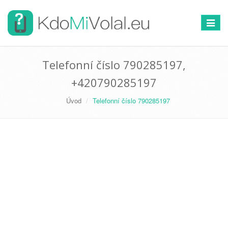
Přepno
navigac
Telefonní číslo 790285197,
+420790285197
Úvod
Telefonní číslo 790285197