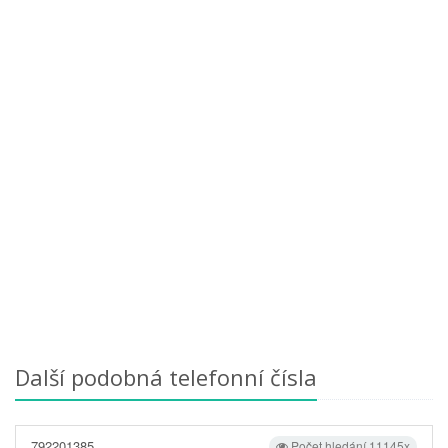
Další podobná telefonní čísla
792201385
Počet hledání 11145x