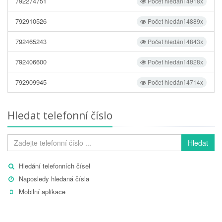
792274751
Počet hledání 4918x
792910526
Počet hledání 4889x
792465243
Počet hledání 4843x
792406600
Počet hledání 4828x
792909945
Počet hledání 4714x
Hledat telefonní číslo
Hledat
Hledání telefonních čísel
Naposledy hledaná čísla
Mobilní aplikace