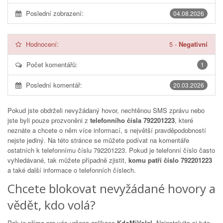
Poslední zobrazení:
04.08.2026
Hodnocení:
5
-
Negativní
Počet komentářů:
1
Poslední komentář:
20.03.2026
Pokud jste obdrželi nevyžádaný hovor, nechtěnou SMS zprávu nebo
jste byli pouze prozvoněni z
telefonního čísla 792201223
, které
neznáte a chcete o něm více informací, s největší pravděpodobností
nejste jediný. Na této stránce se můžete podívat na komentáře
ostatních k telefonnímu číslu
792201223
. Pokud je telefonní číslo často
vyhledávané, tak můžete případně zjistit,
komu patří číslo 792201223
a také další informace o telefonních číslech.
Chcete blokovat nevyžádané hovory a
vědět, kdo volá?
Pak je přímo pro vás určena aplikace
KdoMiVolal
. Nainstalujte si tuto