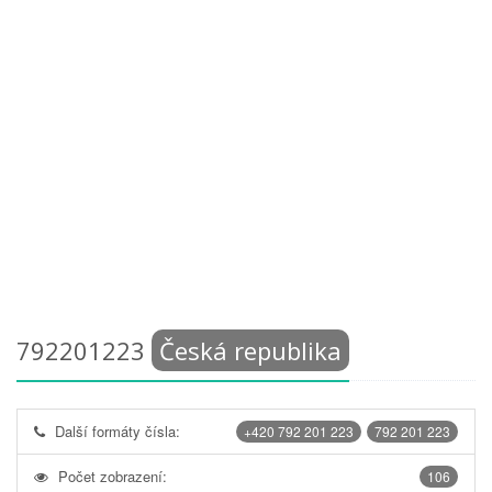
792201223
Česká republika
Další formáty čísla:
+420 792 201 223
792 201 223
Počet zobrazení:
106