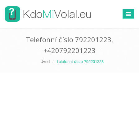
Přepno
navigac
Telefonní číslo 792201223,
+420792201223
Úvod
Telefonní číslo 792201223