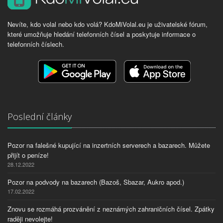
Nevíte, kdo volal nebo kdo volá? KdoMiVolal.eu je uživatelské fórum,
které umožňuje hledání telefonních čísel a poskytuje informace o
telefonních číslech.
Poslední články
Pozor na falešné kupující na inzertních serverech a bazarech. Můžete
přijít o peníze!
28.12.2022
Pozor na podvody na bazarech (Bazoš, Sbazar, Aukro apod.)
17.02.2022
Znovu se rozmáhá prozvánění z neznámých zahraničních čísel. Zpátky
raději nevolejte!