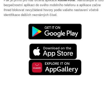
bezpečnostní aplikaci do svého mobilního telefonu a aplikace začne
ihned blokovat nevyžádané hovory podle vašeho nastavení včetně
identifikace dalších neznámých čísel.