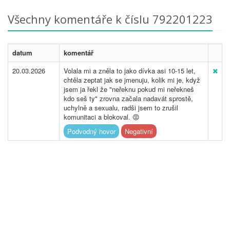
Všechny komentáře k číslu 792201223
datum
komentář
20.03.2026
Volala mi a zněla to jako dívka asi 10-15 let,
chtěla zeptat jak se jmenuju, kolik mi je, když
jsem ja řekl že "neřeknu pokud mi neřekneš
kdo seš ty" zrovna začala nadavát sprostě,
uchylně a sexualu, radši jsem to zrušil
komunitaci a blokoval. 😡
Podvodný hovor
Negativní