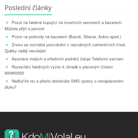
Poslední články
Pozor na falešné kupující na inzertních serverech a bazarech.
Můžete přijít o peníze!
Pozor na podvody na bazarech (Bazoš, Sbazar, Aukro apod.)
Znovu se rozmáhá prozvánění z neznámých zahraničních čísel.
Zpátky raději nevolejte!
Asociace malých a středních podniků žaluje Telefonní seznam
Rozesílání falešných výzev k úhradě s placeným číslem
900850555
Nedlužíte nic a přesto dostáváte SMS zprávy o nezaplaceném
dluhu?