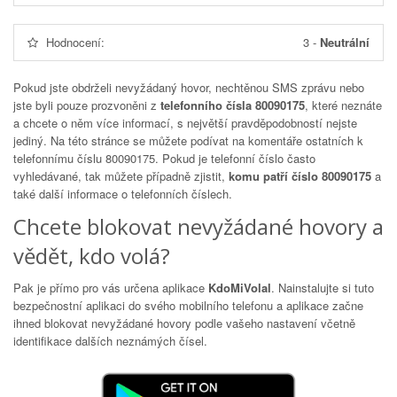
Hodnocení:
3
-
Neutrální
Pokud jste obdrželi nevyžádaný hovor, nechtěnou SMS zprávu nebo
jste byli pouze prozvoněni z
telefonního čísla 80090175
, které neznáte
a chcete o něm více informací, s největší pravděpodobností nejste
jediný. Na této stránce se můžete podívat na komentáře ostatních k
telefonnímu číslu
80090175
. Pokud je telefonní číslo často
vyhledávané, tak můžete případně zjistit,
komu patří číslo 80090175
a
také další informace o telefonních číslech.
Chcete blokovat nevyžádané hovory a
vědět, kdo volá?
Pak je přímo pro vás určena aplikace
KdoMiVolal
. Nainstalujte si tuto
bezpečnostní aplikaci do svého mobilního telefonu a aplikace začne
ihned blokovat nevyžádané hovory podle vašeho nastavení včetně
identifikace dalších neznámých čísel.