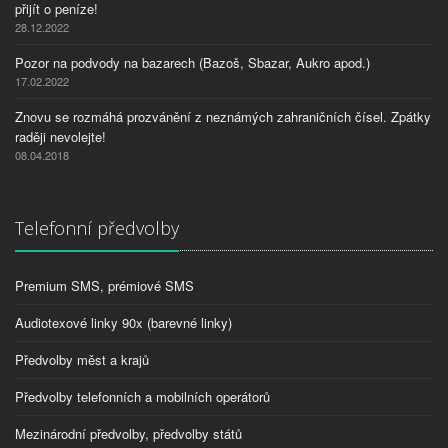
přijít o peníze!
28.12.2022
Pozor na podvody na bazarech (Bazoš, Sbazar, Aukro apod.)
17.02.2022
Znovu se rozmáhá prozvánění z neznámých zahraničních čísel. Zpátky
raději nevolejte!
08.04.2018
Telefonní předvolby
Premium SMS, prémiové SMS
Audiotexové linky 90x (barevné linky)
Předvolby měst a krajů
Předvolby telefonních a mobilních operátorů
Mezinárodní předvolby, předvolby států