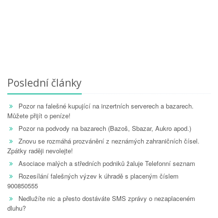
Poslední články
Pozor na falešné kupující na inzertních serverech a bazarech.
Můžete přijít o peníze!
Pozor na podvody na bazarech (Bazoš, Sbazar, Aukro apod.)
Znovu se rozmáhá prozvánění z neznámých zahraničních čísel.
Zpátky raději nevolejte!
Asociace malých a středních podniků žaluje Telefonní seznam
Rozesílání falešných výzev k úhradě s placeným číslem
900850555
Nedlužíte nic a přesto dostáváte SMS zprávy o nezaplaceném
dluhu?