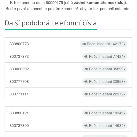
K telefonnímu číslu 80090175 ještě
žádné komentáře neexistují
.
Buďte první a zanechte prosím komentář, abyste tak pomohli ostatním.
Další podobná telefonní čísla
800800773
Počet hledání 142172x
800737373
Počet hledání 77424x
800020202
Počet hledání 35899x
800777708
Počet hledání 33953x
800771111
Počet hledání 22372x
800888121
Počet hledání 19346x
800737399
Počet hledání 14984x