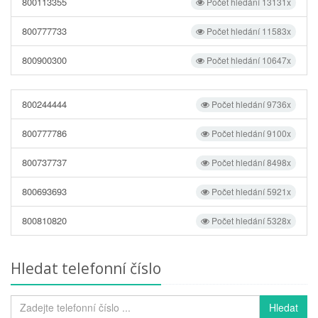
800113355
Počet hledání 13131x
800777733
Počet hledání 11583x
800900300
Počet hledání 10647x
800244444
Počet hledání 9736x
800777786
Počet hledání 9100x
800737737
Počet hledání 8498x
800693693
Počet hledání 5921x
800810820
Počet hledání 5328x
Hledat telefonní číslo
Hledat