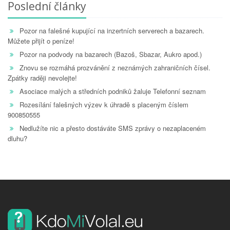
Poslední články
Pozor na falešné kupující na inzertních serverech a bazarech.
Můžete přijít o peníze!
Pozor na podvody na bazarech (Bazoš, Sbazar, Aukro apod.)
Znovu se rozmáhá prozvánění z neznámých zahraničních čísel.
Zpátky raději nevolejte!
Asociace malých a středních podniků žaluje Telefonní seznam
Rozesílání falešných výzev k úhradě s placeným číslem
900850555
Nedlužíte nic a přesto dostáváte SMS zprávy o nezaplaceném
dluhu?