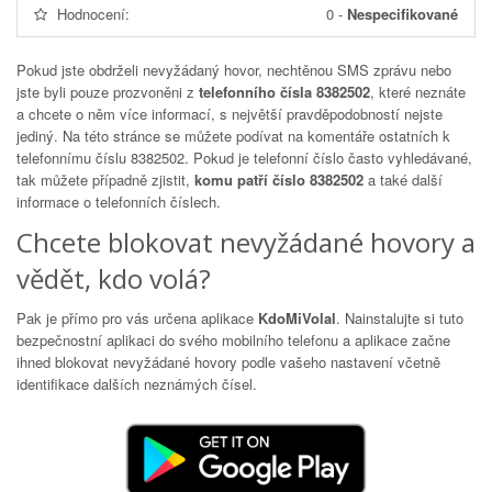
Hodnocení:
0
-
Nespecifikované
Pokud jste obdrželi nevyžádaný hovor, nechtěnou SMS zprávu nebo
jste byli pouze prozvoněni z
telefonního čísla 8382502
, které neznáte
a chcete o něm více informací, s největší pravděpodobností nejste
jediný. Na této stránce se můžete podívat na komentáře ostatních k
telefonnímu číslu
8382502
. Pokud je telefonní číslo často vyhledávané,
tak můžete případně zjistit,
komu patří číslo 8382502
a také další
informace o telefonních číslech.
Chcete blokovat nevyžádané hovory a
vědět, kdo volá?
Pak je přímo pro vás určena aplikace
KdoMiVolal
. Nainstalujte si tuto
bezpečnostní aplikaci do svého mobilního telefonu a aplikace začne
ihned blokovat nevyžádané hovory podle vašeho nastavení včetně
identifikace dalších neznámých čísel.