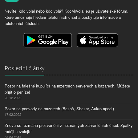
Nevíte, kdo volal nebo kdo volá? KdoMiVolal.eu je uživatelské fórum,
které umožňuje hledání telefonních čísel a poskytuje informace o
telefonních číslech.
Poslední články
Pozor na falešné kupující na inzertních serverech a bazarech. Můžete
přijít o peníze!
28.12.2022
Pozor na podvody na bazarech (Bazoš, Sbazar, Aukro apod.)
17.02.2022
Znovu se rozmáhá prozvánění z neznámých zahraničních čísel. Zpátky
raději nevolejte!
08.04.2018