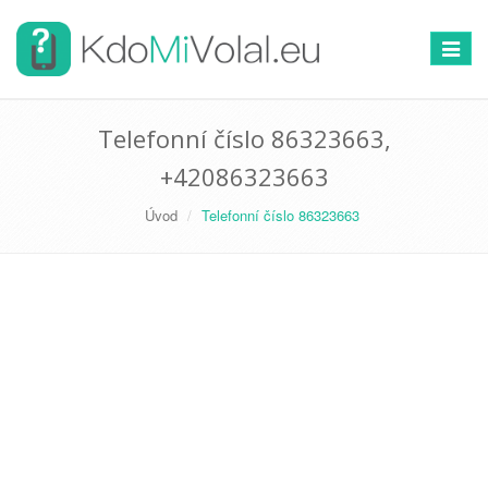
Přepno
navigac
Telefonní číslo 86323663,
+42086323663
Úvod
Telefonní číslo 86323663