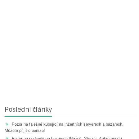
Poslední články
Pozor na falešné kupující na inzertních serverech a bazarech.
Můžete přijít o peníze!
Pozor na podvody na bazarech (Bazoš, Sbazar, Aukro apod.)