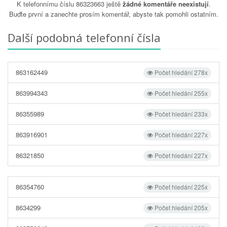
K telefonnímu číslu 86323663 ještě
žádné komentáře neexistují
.
Buďte první a zanechte prosím komentář, abyste tak pomohli ostatním.
Další podobná telefonní čísla
863162449
Počet hledání 278x
863994343
Počet hledání 255x
86355989
Počet hledání 233x
863916901
Počet hledání 227x
86321850
Počet hledání 227x
86354760
Počet hledání 225x
8634299
Počet hledání 205x