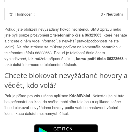
Hodnocení:
3
-
Neutrální
Pokud jste obdrželi nevyžádaný hovor, nechtěnou SMS zprávu nebo
jste byli pouze prozvoněni z
telefonního čísla 86323663
, které neznáte
a chcete o něm více informací, s největší pravděpodobností nejste
jediný. Na této stránce se můžete podívat na komentáře ostatních k
telefonnímu číslu
86323663
. Pokud je telefonní číslo často
vyhledávané, tak můžete případně zjistit,
komu patří číslo 86323663
a
také další informace o telefonních číslech.
Chcete blokovat nevyžádané hovory a
vědět, kdo volá?
Pak je přímo pro vás určena aplikace
KdoMiVolal
. Nainstalujte si tuto
bezpečnostní aplikaci do svého mobilního telefonu a aplikace začne
ihned blokovat nevyžádané hovory podle vašeho nastavení včetně
identifikace dalších neznámých čísel.