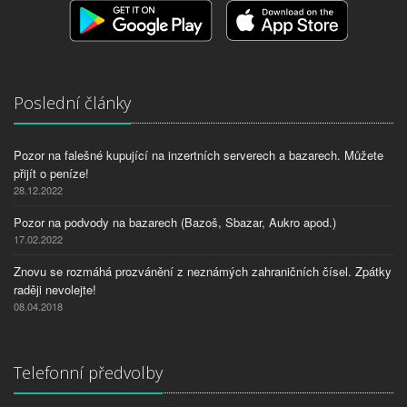
Poslední články
Pozor na falešné kupující na inzertních serverech a bazarech. Můžete
přijít o peníze!
28.12.2022
Pozor na podvody na bazarech (Bazoš, Sbazar, Aukro apod.)
17.02.2022
Znovu se rozmáhá prozvánění z neznámých zahraničních čísel. Zpátky
raději nevolejte!
08.04.2018
Telefonní předvolby