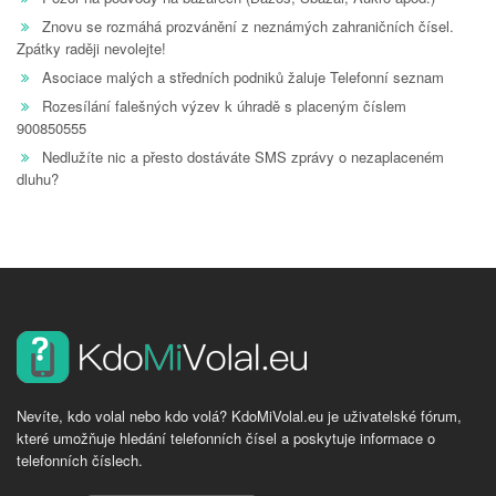
Znovu se rozmáhá prozvánění z neznámých zahraničních čísel.
Zpátky raději nevolejte!
Asociace malých a středních podniků žaluje Telefonní seznam
Rozesílání falešných výzev k úhradě s placeným číslem
900850555
Nedlužíte nic a přesto dostáváte SMS zprávy o nezaplaceném
dluhu?
Nevíte, kdo volal nebo kdo volá? KdoMiVolal.eu je uživatelské fórum,
které umožňuje hledání telefonních čísel a poskytuje informace o
telefonních číslech.