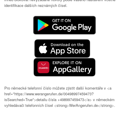
identifikace dalších neznámých čísel.
Pro německé telefonní číslo můžete zjistit další komentáře v <a
href="https://www.werangerufen.de/00498997459473?
isSearched=True">detailu čísla +498997459473</a> v německém
vyhledávači telefonních čísel <strong>WerAngerufen.de</strong>.