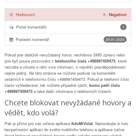
Hodnocení:
5
-
Negativní
Počet komentářů:
1
Poslední komentář:
29.01.2024
Pokud jste obdrželi nevyžádaný hovor, nechtěnou SMS zprávu nebo
jste byli pouze prozvoněni z
telefonního čísla +498997459473
, které
neznáte a chcete o něm více informací, s největší pravděpodobností
nejste jediný. Na této stránce se můžete podívat na komentáře
ostatních k telefonnímu číslu
+498997459473
. Pokud je telefonní číslo
často vyhledávané, tak můžete případně zjistit,
komu patří číslo
+498997459473
a také další informace o telefonních číslech.
Chcete blokovat nevyžádané hovory a
vědět, kdo volá?
Pak je přímo pro vás určena aplikace
KdoMiVolal
. Nainstalujte si tuto
bezpečnostní aplikaci do svého mobilního telefonu a aplikace začne
ihned blokovat nevyžádané hovory podle vašeho nastavení včetně