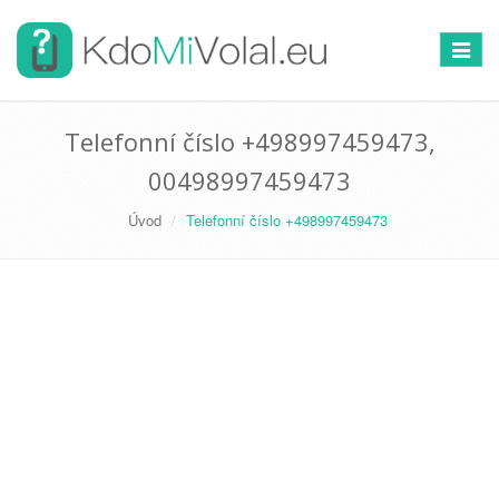
Přepno
navigac
Telefonní číslo +498997459473,
00498997459473
Úvod
Telefonní číslo +498997459473