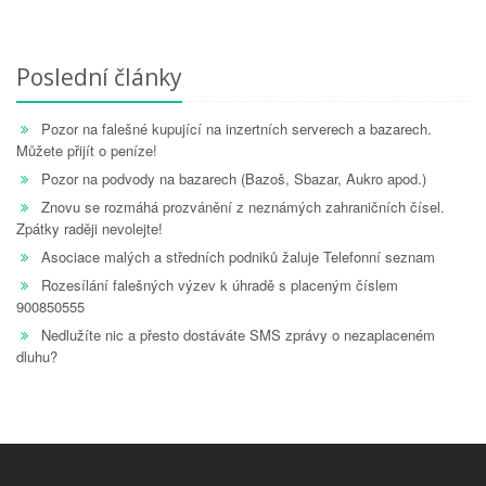
Poslední články
Pozor na falešné kupující na inzertních serverech a bazarech.
Můžete přijít o peníze!
Pozor na podvody na bazarech (Bazoš, Sbazar, Aukro apod.)
Znovu se rozmáhá prozvánění z neznámých zahraničních čísel.
Zpátky raději nevolejte!
Asociace malých a středních podniků žaluje Telefonní seznam
Rozesílání falešných výzev k úhradě s placeným číslem
900850555
Nedlužíte nic a přesto dostáváte SMS zprávy o nezaplaceném
dluhu?