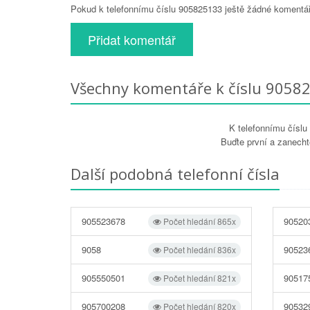
Pokud k telefonnímu číslu 905825133 ještě žádné komentáře
Přidat komentář
Všechny komentáře k číslu 9058
K telefonnímu čísl
Buďte první a zanecht
Další podobná telefonní čísla
905523678
90520
Počet hledání 865x
9058
90523
Počet hledání 836x
905550501
90517
Počet hledání 821x
905700208
90532
Počet hledání 820x