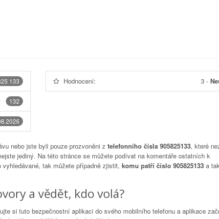
Hodnocení:
3
-
Ne
825 133
132
08.2026
vu nebo jste byli pouze prozvoněni z
telefonního čísla 905825133
, které ne
nejste jediný. Na této stránce se můžete podívat na komentáře ostatních k
to vyhledávané, tak můžete případně zjistit,
komu patří číslo 905825133
a tak
vory a vědět, kdo volá?
lujte si tuto bezpečnostní aplikaci do svého mobilního telefonu a aplikace za