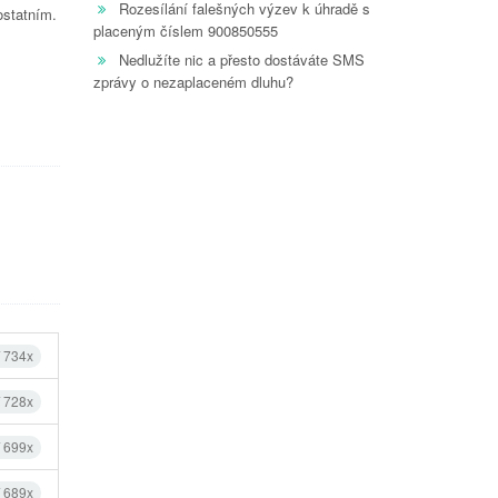
Rozesílání falešných výzev k úhradě s
ostatním.
placeným číslem 900850555
Nedlužíte nic a přesto dostáváte SMS
zprávy o nezaplaceném dluhu?
í 734x
í 728x
í 699x
í 689x