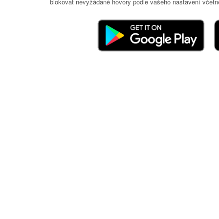
blokovat nevyžádané hovory podle vašeho nastavení včetně