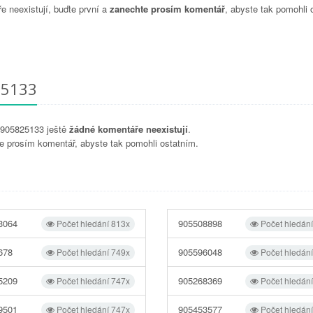
 neexistují, buďte první a
zanechte prosím komentář
, abyste tak pomohli 
25133
u 905825133 ještě
žádné komentáře neexistují
.
e prosím komentář, abyste tak pomohli ostatním.
3064
905508898
Počet hledání 813x
Počet hledán
678
905596048
Počet hledání 749x
Počet hledán
5209
905268369
Počet hledání 747x
Počet hledán
9501
905453577
Počet hledání 747x
Počet hledán