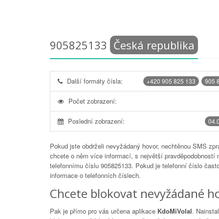
905825133
Česká republika
Další formáty čísla:
+420 905 825 133
905 
Počet zobrazení:
Poslední zobrazení:
04.
Pokud jste obdrželi nevyžádaný hovor, nechtěnou SMS zprá
chcete o něm více informací, s největší pravděpodobností 
telefonnímu číslu
905825133
. Pokud je telefonní číslo čas
informace o telefonních číslech.
Chcete blokovat nevyžádané ho
Pak je přímo pro vás určena aplikace
KdoMiVolal
. Nainsta