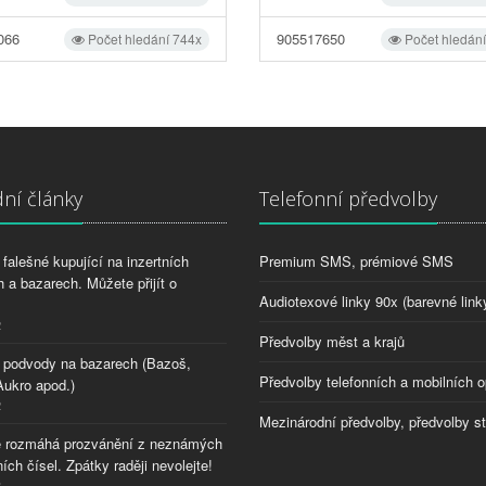
066
905517650
Počet hledání 744x
Počet hledán
ní články
Telefonní předvolby
falešné kupující na inzertních
Premium SMS, prémiové SMS
 a bazarech. Můžete přijít o
Audiotexové linky 90x (barevné link
2
Předvolby měst a krajů
 podvody na bazarech (Bazoš,
Předvolby telefonních a mobilních o
Aukro apod.)
2
Mezinárodní předvolby, předvolby s
 rozmáhá prozvánění z neznámých
ích čísel. Zpátky raději nevolejte!
8