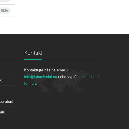
í 689x
Kontakt
Kontaktujte nás na emailu
info@kdomivolal.eu
nebo vyplňte
následující
y)
formulář
.
perátorů
tátů