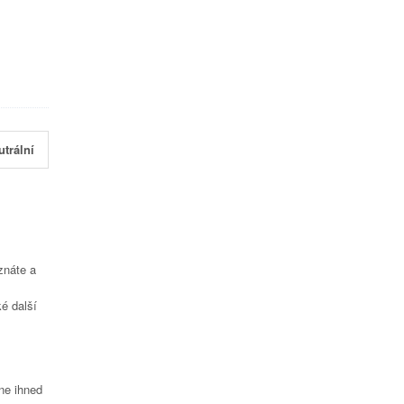
utrální
znáte a
é další
čne ihned