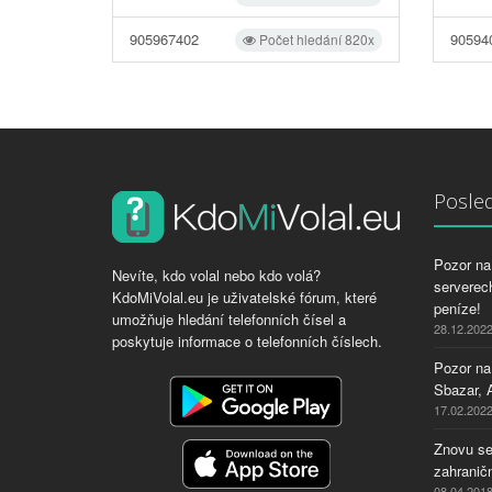
905967402
90594
Počet hledání 820x
Posled
Pozor na 
Nevíte, kdo volal nebo kdo volá?
serverech
KdoMiVolal.eu je uživatelské fórum, které
peníze!
umožňuje hledání telefonních čísel a
28.12.202
poskytuje informace o telefonních číslech.
Pozor na
Sbazar, 
17.02.202
Znovu se
zahraničn
08.04.201