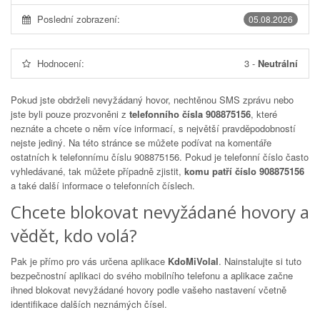
Poslední zobrazení:
05.08.2026
Hodnocení:
3
-
Neutrální
Pokud jste obdrželi nevyžádaný hovor, nechtěnou SMS zprávu nebo
jste byli pouze prozvoněni z
telefonního čísla 908875156
, které
neznáte a chcete o něm více informací, s největší pravděpodobností
nejste jediný. Na této stránce se můžete podívat na komentáře
ostatních k telefonnímu číslu
908875156
. Pokud je telefonní číslo často
vyhledávané, tak můžete případně zjistit,
komu patří číslo 908875156
a také další informace o telefonních číslech.
Chcete blokovat nevyžádané hovory a
vědět, kdo volá?
Pak je přímo pro vás určena aplikace
KdoMiVolal
. Nainstalujte si tuto
bezpečnostní aplikaci do svého mobilního telefonu a aplikace začne
ihned blokovat nevyžádané hovory podle vašeho nastavení včetně
identifikace dalších neznámých čísel.