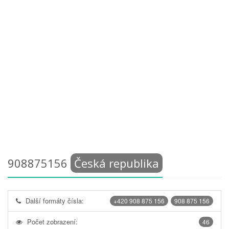
908875156
Česká republika
Další formáty čísla:
+420 908 875 156
908 875 156
Počet zobrazení:
46