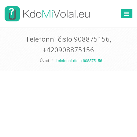
Přepno
navigac
Telefonní číslo 908875156,
+420908875156
Úvod
Telefonní číslo 908875156