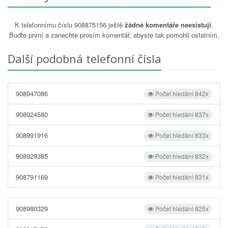
K telefonnímu číslu 908875156 ještě
žádné komentáře neexistují
.
Buďte první a zanechte prosím komentář, abyste tak pomohli ostatním.
Další podobná telefonní čísla
908947086
Počet hledání 842x
908924580
Počet hledání 837x
908991916
Počet hledání 833x
908929385
Počet hledání 832x
908791169
Počet hledání 831x
908980329
Počet hledání 825x