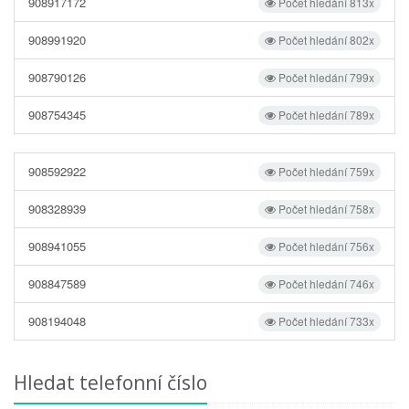
908917172
Počet hledání 813x
908991920
Počet hledání 802x
908790126
Počet hledání 799x
908754345
Počet hledání 789x
908592922
Počet hledání 759x
908328939
Počet hledání 758x
908941055
Počet hledání 756x
908847589
Počet hledání 746x
908194048
Počet hledání 733x
Hledat telefonní číslo