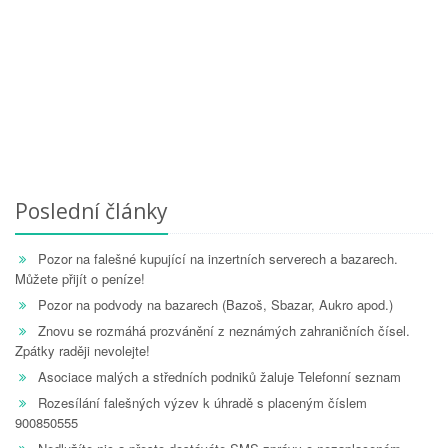
Poslední články
Pozor na falešné kupující na inzertních serverech a bazarech.
Můžete přijít o peníze!
Pozor na podvody na bazarech (Bazoš, Sbazar, Aukro apod.)
Znovu se rozmáhá prozvánění z neznámých zahraničních čísel.
Zpátky raději nevolejte!
Asociace malých a středních podniků žaluje Telefonní seznam
Rozesílání falešných výzev k úhradě s placeným číslem
900850555