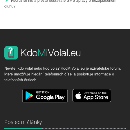
Nedlužíte nic a přesto dostáváte SMS zprávy o nezaplaceném
dluhu?
Nevíte, kdo volal nebo kdo volá? KdoMiVolal.eu je uživatelské fórum,
které umožňuje hledání telefonních čísel a poskytuje informace o
telefonních číslech.
Poslední články