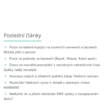
Poslední články
Pozor na falešné kupující na inzertních serverech a bazarech.
Můžete přijít o peníze!
Pozor na podvody na bazarech (Bazoš, Sbazar, Aukro apod.)
Znovu se rozmáhá prozvánění z neznámých zahraničních čísel.
Zpátky raději nevolejte!
Asociace malých a středních podniků žaluje Telefonní seznam
Rozesílání falešných výzev k úhradě s placeným číslem
900850555
Nedlužíte nic a přesto dostáváte SMS zprávy o nezaplaceném
dluhu?