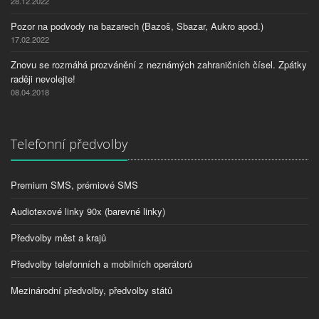
28.12.2022
Pozor na podvody na bazarech (Bazoš, Sbazar, Aukro apod.)
17.02.2022
Znovu se rozmáhá prozvánění z neznámých zahraničních čísel. Zpátky
raději nevolejte!
08.04.2018
Telefonní předvolby
Premium SMS, prémiové SMS
Audiotexové linky 90x (barevné linky)
Předvolby měst a krajů
Předvolby telefonních a mobilních operátorů
Mezinárodní předvolby, předvolby států