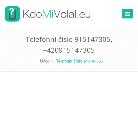
Přepno
navigac
Telefonní číslo 915147305,
+420915147305
Úvod
Telefonní číslo 915147305