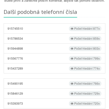
Buďte první a zanechte prosím komentář, abyste tak pomohli ostatním.
Další podobná telefonní čísla
915745510
Počet hledání 877x
915786534
Počet hledání 859x
915944898
Počet hledání 803x
915567776
Počet hledání 799x
915437289
Počet hledání 774x
915490195
Počet hledání 766x
915846129
Počet hledání 729x
915393973
Počet hledání 720x