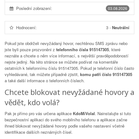
Poslední zobrazení:
03.08.2026
Hodnocení:
3
-
Neutrální
Pokud jste obdrželi nevyžádaný hovor, nechtěnou SMS zprávu nebo
jste byli pouze prozvoněni z
telefonního čísla 915147305
, které
neznáte a chcete o něm více informací, s největší pravděpodobností
nejste jediný. Na této stránce se můžete podívat na komentáře
ostatních k telefonnímu číslu
915147305
. Pokud je telefonní číslo často
vyhledávané, tak můžete případně zjistit,
komu patří číslo 915147305
a také další informace o telefonních číslech.
Chcete blokovat nevyžádané hovory a
vědět, kdo volá?
Pak je přímo pro vás určena aplikace
KdoMiVolal
. Nainstalujte si tuto
bezpečnostní aplikaci do svého mobilního telefonu a aplikace začne
ihned blokovat nevyžádané hovory podle vašeho nastavení včetně
identifikace dalších neznámých čísel.