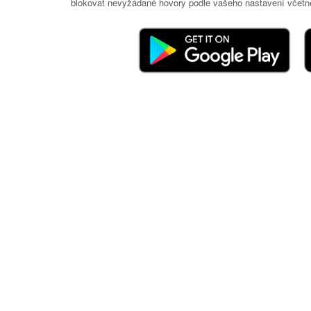
blokovat nevyžádané hovory podle vašeho nastavení včetně