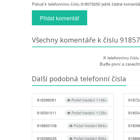
Pokud k telefonnímu číslu 918579250 ještě žádné komentáře
Přidat komentář
Všechny komentáře k číslu 9185
K telefonnímu čísl
Buďte první a zanecht
Další podobná telefonní čísla
918396061
91872
Počet hledání 1146x
918391011
91803
Počet hledání 1128x
918800108
91839
Počet hledání 864x
918396035
91886
Počet hledání 856x