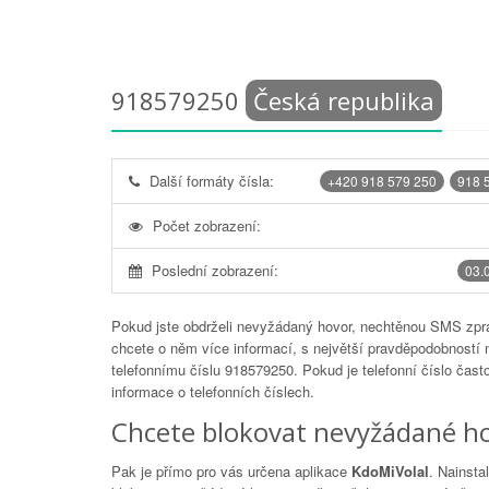
918579250
Česká republika
Další formáty čísla:
+420 918 579 250
918 
Počet zobrazení:
Poslední zobrazení:
03.
Pokud jste obdrželi nevyžádaný hovor, nechtěnou SMS zprá
chcete o něm více informací, s největší pravděpodobností 
telefonnímu číslu
918579250
. Pokud je telefonní číslo čas
informace o telefonních číslech.
Chcete blokovat nevyžádané ho
Pak je přímo pro vás určena aplikace
KdoMiVolal
. Nainsta