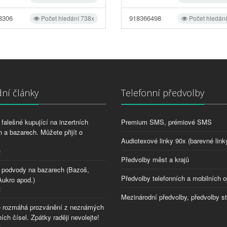
8306
918366498
Počet hledání 738x
Počet hledán
ní články
Telefonní předvolby
falešné kupující na inzertních
Premium SMS, prémiové SMS
 a bazarech. Můžete přijít o
Audiotexové linky 90x (barevné link
2
Předvolby měst a krajů
 podvody na bazarech (Bazoš,
Předvolby telefonních a mobilních o
Aukro apod.)
2
Mezinárodní předvolby, předvolby s
 rozmáhá prozvánění z neznámých
ích čísel. Zpátky raději nevolejte!
8