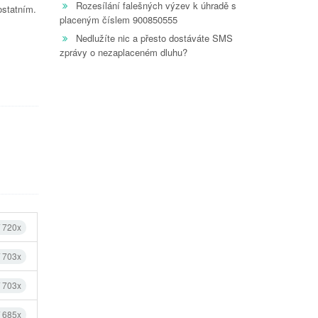
Rozesílání falešných výzev k úhradě s
ostatním.
placeným číslem 900850555
Nedlužíte nic a přesto dostáváte SMS
zprávy o nezaplaceném dluhu?
í 720x
í 703x
í 703x
í 685x