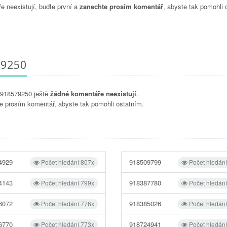
 neexistují, buďte první a
zanechte prosím komentář
, abyste tak pomohli 
79250
u 918579250 ještě
žádné komentáře neexistují
.
e prosím komentář, abyste tak pomohli ostatním.
4929
918509799
Počet hledání 807x
Počet hledán
4143
918387780
Počet hledání 799x
Počet hledán
6072
918385026
Počet hledání 776x
Počet hledán
6770
918724941
Počet hledání 773x
Počet hledán