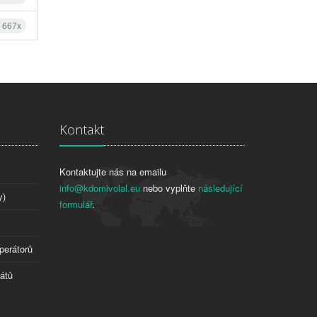
í 667x
Kontakt
Kontaktujte nás na emailu
info@kdomivolal.eu
nebo vyplňte
následující
y)
formulář
.
perátorů
tátů