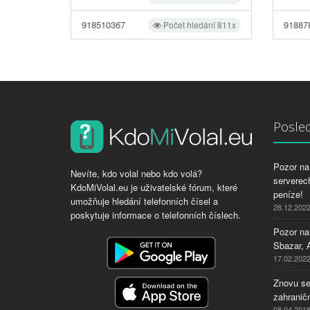
918510367
91887
Počet hledání 811x
Posled
Pozor na 
Nevíte, kdo volal nebo kdo volá?
serverech
KdoMiVolal.eu je uživatelské fórum, které
peníze!
umožňuje hledání telefonních čísel a
28.12.202
poskytuje informace o telefonních číslech.
Pozor na
Sbazar, 
17.02.202
Znovu se
zahraničn
08.04.201