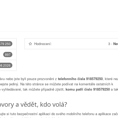
Hodnocení:
3
-
Ne
579 250
897
08.2026
vu nebo jste byli pouze prozvoněni z
telefonního čísla 918579250
, které ne
nejste jediný. Na této stránce se můžete podívat na komentáře ostatních k
to vyhledávané, tak můžete případně zjistit,
komu patří číslo 918579250
a tak
vory a vědět, kdo volá?
lujte si tuto bezpečnostní aplikaci do svého mobilního telefonu a aplikace za