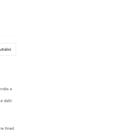
utrální
znáte a
é další
čne ihned