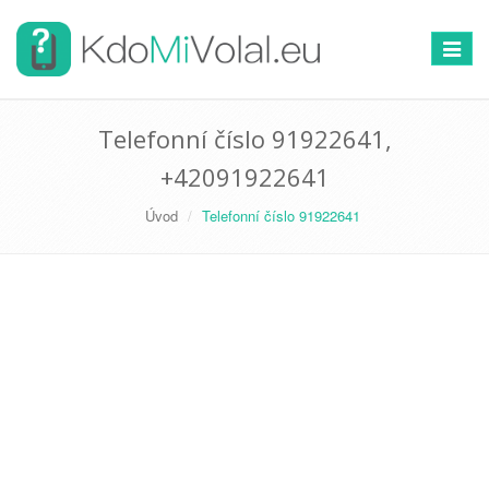
Přepno
navigac
Telefonní číslo 91922641,
+42091922641
Úvod
Telefonní číslo 91922641