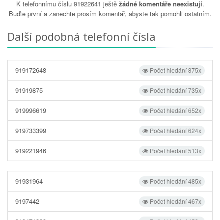
K telefonnímu číslu 91922641 ještě
žádné komentáře neexistují
.
Buďte první a zanechte prosím komentář, abyste tak pomohli ostatním.
Další podobná telefonní čísla
919172648
Počet hledání 875x
91919875
Počet hledání 735x
919996619
Počet hledání 652x
919733399
Počet hledání 624x
919221946
Počet hledání 513x
91931964
Počet hledání 485x
9197442
Počet hledání 467x