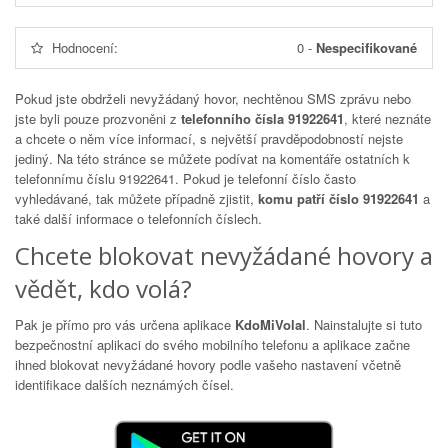
Hodnocení:
0
-
Nespecifikované
Pokud jste obdrželi nevyžádaný hovor, nechtěnou SMS zprávu nebo
jste byli pouze prozvoněni z
telefonního čísla 91922641
, které neznáte
a chcete o něm více informací, s největší pravděpodobností nejste
jediný. Na této stránce se můžete podívat na komentáře ostatních k
telefonnímu číslu
91922641
. Pokud je telefonní číslo často
vyhledávané, tak můžete případně zjistit,
komu patří číslo 91922641
a
také další informace o telefonních číslech.
Chcete blokovat nevyžádané hovory a
vědět, kdo volá?
Pak je přímo pro vás určena aplikace
KdoMiVolal
. Nainstalujte si tuto
bezpečnostní aplikaci do svého mobilního telefonu a aplikace začne
ihned blokovat nevyžádané hovory podle vašeho nastavení včetně
identifikace dalších neznámých čísel.