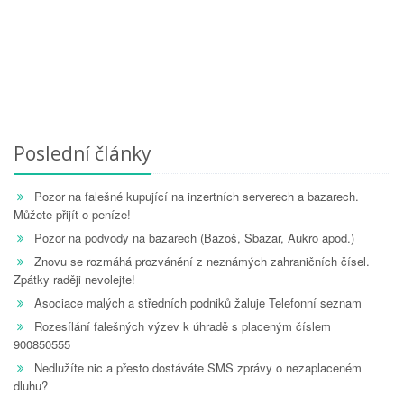
Poslední články
Pozor na falešné kupující na inzertních serverech a bazarech.
Můžete přijít o peníze!
Pozor na podvody na bazarech (Bazoš, Sbazar, Aukro apod.)
Znovu se rozmáhá prozvánění z neznámých zahraničních čísel.
Zpátky raději nevolejte!
Asociace malých a středních podniků žaluje Telefonní seznam
Rozesílání falešných výzev k úhradě s placeným číslem
900850555
Nedlužíte nic a přesto dostáváte SMS zprávy o nezaplaceném
dluhu?