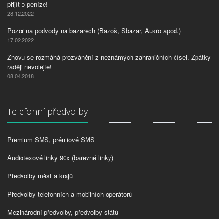
přijít o peníze!
28.12.2022
Pozor na podvody na bazarech (Bazoš, Sbazar, Aukro apod.)
17.02.2022
Znovu se rozmáhá prozvánění z neznámých zahraničních čísel. Zpátky
raději nevolejte!
08.04.2018
Telefonní předvolby
Premium SMS, prémiové SMS
Audiotexové linky 90x (barevné linky)
Předvolby měst a krajů
Předvolby telefonních a mobilních operátorů
Mezinárodní předvolby, předvolby států