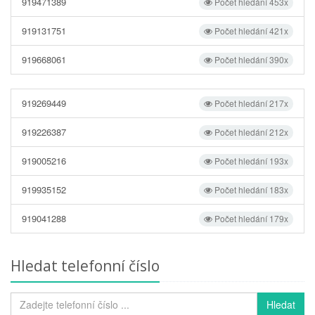
919471389
Počet hledání 453x
919131751
Počet hledání 421x
919668061
Počet hledání 390x
919269449
Počet hledání 217x
919226387
Počet hledání 212x
919005216
Počet hledání 193x
919935152
Počet hledání 183x
919041288
Počet hledání 179x
Hledat telefonní číslo
Hledat