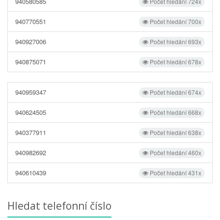
940580585
Počet hledání 724x
940770551
Počet hledání 700x
940927006
Počet hledání 693x
940875071
Počet hledání 678x
940959347
Počet hledání 674x
940624505
Počet hledání 668x
940377911
Počet hledání 638x
940982692
Počet hledání 460x
940610439
Počet hledání 431x
Hledat telefonní číslo