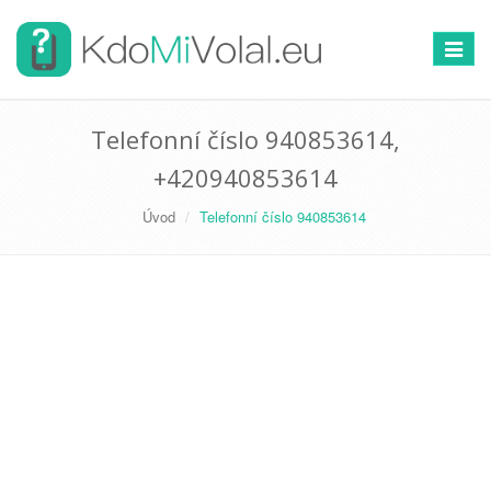
Přepno
navigac
Telefonní číslo 940853614,
+420940853614
Úvod
Telefonní číslo 940853614