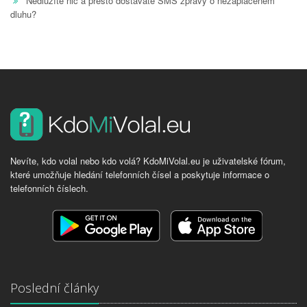
Nedlužíte nic a přesto dostáváte SMS zprávy o nezaplaceném
dluhu?
Nevíte, kdo volal nebo kdo volá? KdoMiVolal.eu je uživatelské fórum,
které umožňuje hledání telefonních čísel a poskytuje informace o
telefonních číslech.
Poslední články