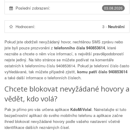
Poslední zobrazení:
03.08.2026
Hodnocení:
3
-
Neutrální
Pokud jste obdrželi nevyžádaný hovor, nechtěnou SMS zprávu nebo
jste byli pouze prozvoněni z
telefonního čísla 940853614
, které
neznáte a chcete o něm více informací, s největší pravděpodobností
nejste jediný. Na této stránce se můžete podívat na komentáře
ostatních k telefonnímu číslu
940853614
. Pokud je telefonní číslo často
vyhledávané, tak můžete případně zjistit,
komu patří číslo 940853614
a také další informace o telefonních číslech.
Chcete blokovat nevyžádané hovory a
vědět, kdo volá?
Pak je přímo pro vás určena aplikace
KdoMiVolal
. Nainstalujte si tuto
bezpečnostní aplikaci do svého mobilního telefonu a aplikace začne
ihned blokovat nevyžádané hovory podle vašeho nastavení včetně
identifikace dalších neznámých čísel.