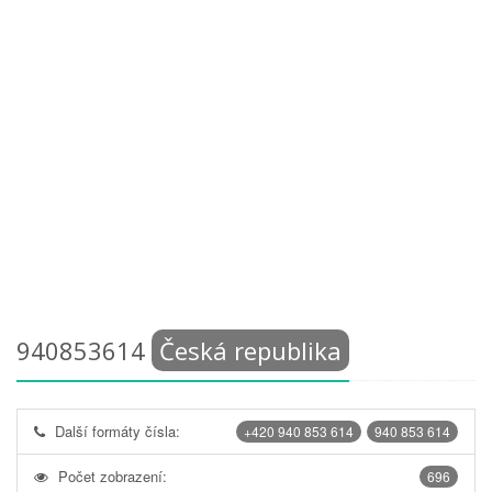
940853614
Česká republika
Další formáty čísla:
+420 940 853 614
940 853 614
Počet zobrazení:
696