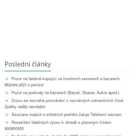
Poslední články
Pozor na falešné kupující na inzertních serverech a bazarech.
Můžete přijít o peníze!
Pozor na podvody na bazarech (Bazoš, Sbazar, Aukro apod.)
Znovu se rozmáhá prozvánění z neznámých zahraničních čísel.
Zpátky raději nevolejte!
Asociace malých a středních podniků žaluje Telefonní seznam
Rozesílání falešných výzev k úhradě s placeným číslem
900850555