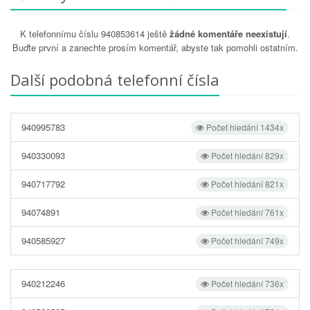
K telefonnímu číslu 940853614 ještě
žádné komentáře neexistují
.
Buďte první a zanechte prosím komentář, abyste tak pomohli ostatním.
Další podobná telefonní čísla
940995783
Počet hledání 1434x
940330093
Počet hledání 829x
940717792
Počet hledání 821x
94074891
Počet hledání 761x
940585927
Počet hledání 749x
940212246
Počet hledání 736x