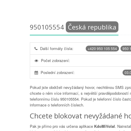
950105554
Česká republika
Další formáty čísla:
+420 950 105 554
950 
Počet zobrazení:
Poslední zobrazení:
03.
Pokud jste obdrželi nevyžádaný hovor, nechtěnou SMS zprá
chcete o něm více informací, s největší pravděpodobností 
telefonnímu číslu
950105554
. Pokud je telefonní číslo čas
informace o telefonních číslech.
Chcete blokovat nevyžádané ho
Pak je přímo pro vás určena aplikace
KdoMiVolal
. Nainsta