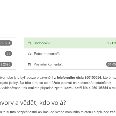
Hodnocení:
1
-
Už
105 554
Počet komentářů:
74
Poslední komentář:
08.2026
31.05
vu nebo jste byli pouze prozvoněni z
telefonního čísla 950105554
, které ne
nejste jediný. Na této stránce se můžete podívat na komentáře ostatních k
to vyhledávané, tak můžete případně zjistit,
komu patří číslo 950105554
a tak
vory a vědět, kdo volá?
lujte si tuto bezpečnostní aplikaci do svého mobilního telefonu a aplikace za