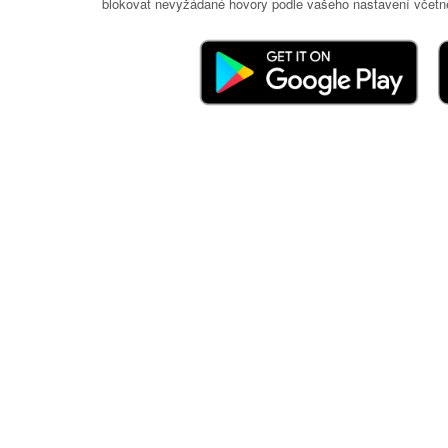
blokovat nevyžádané hovory podle vašeho nastavení včetně