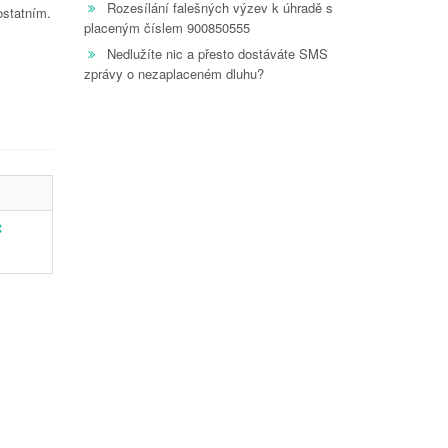
Rozesílání falešných výzev k úhradě s
ostatním.
placeným číslem 900850555
Nedlužíte nic a přesto dostáváte SMS
zprávy o nezaplaceném dluhu?