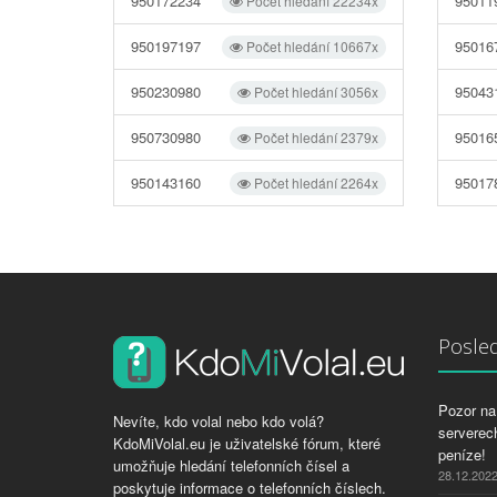
950172234
95011
Počet hledání 22234x
950197197
95016
Počet hledání 10667x
950230980
95043
Počet hledání 3056x
950730980
95016
Počet hledání 2379x
950143160
95017
Počet hledání 2264x
Posled
Pozor na 
Nevíte, kdo volal nebo kdo volá?
serverech
KdoMiVolal.eu je uživatelské fórum, které
peníze!
umožňuje hledání telefonních čísel a
28.12.202
poskytuje informace o telefonních číslech.