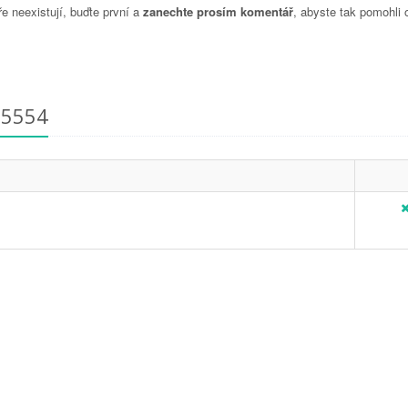
 neexistují, buďte první a
zanechte prosím komentář
, abyste tak pomohli 
05554