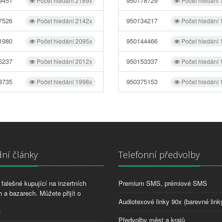
9451
950178729
Počet hledání 2189x
Počet hledání
7526
950134217
Počet hledání 2142x
Počet hledání
1980
950144466
Počet hledání 2095x
Počet hledání
5237
950153337
Počet hledání 2012x
Počet hledání
8735
950375153
Počet hledání 1998x
Počet hledání
ní články
Telefonní předvolby
falešné kupující na inzertních
Premium SMS, prémiové SMS
 a bazarech. Můžete přijít o
Audiotexové linky 90x (barevné link
2
Předvolby měst a krajů