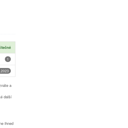
itečné
1
.2023
znáte a
é další
čne ihned