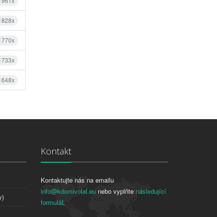
 1961x
 1828x
 1770x
 1733x
 1648x
Kontakt
Kontaktujte nás na emailu
info@kdomivolal.eu
nebo vyplňte
následující
y)
formulář
.