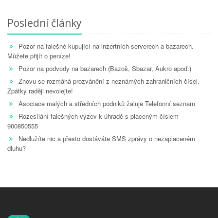
Poslední články
Pozor na falešné kupující na inzertních serverech a bazarech.
Můžete přijít o peníze!
Pozor na podvody na bazarech (Bazoš, Sbazar, Aukro apod.)
Znovu se rozmáhá prozvánění z neznámých zahraničních čísel.
Zpátky raději nevolejte!
Asociace malých a středních podniků žaluje Telefonní seznam
Rozesílání falešných výzev k úhradě s placeným číslem
900850555
Nedlužíte nic a přesto dostáváte SMS zprávy o nezaplaceném
dluhu?