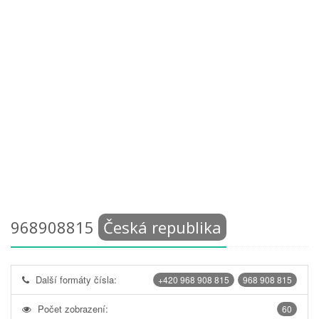
968908815
Česká republika
Další formáty čísla:
+420 968 908 815
968 908 815
Počet zobrazení:
60