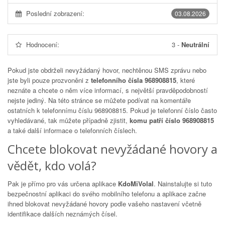
Poslední zobrazení:
03.08.2026
Hodnocení:
3
-
Neutrální
Pokud jste obdrželi nevyžádaný hovor, nechtěnou SMS zprávu nebo
jste byli pouze prozvoněni z
telefonního čísla 968908815
, které
neznáte a chcete o něm více informací, s největší pravděpodobností
nejste jediný. Na této stránce se můžete podívat na komentáře
ostatních k telefonnímu číslu
968908815
. Pokud je telefonní číslo často
vyhledávané, tak můžete případně zjistit,
komu patří číslo 968908815
a také další informace o telefonních číslech.
Chcete blokovat nevyžádané hovory a
vědět, kdo volá?
Pak je přímo pro vás určena aplikace
KdoMiVolal
. Nainstalujte si tuto
bezpečnostní aplikaci do svého mobilního telefonu a aplikace začne
ihned blokovat nevyžádané hovory podle vašeho nastavení včetně
identifikace dalších neznámých čísel.