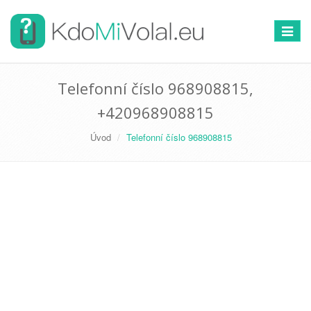
Přepno
navigac
Telefonní číslo 968908815,
+420968908815
Úvod
Telefonní číslo 968908815