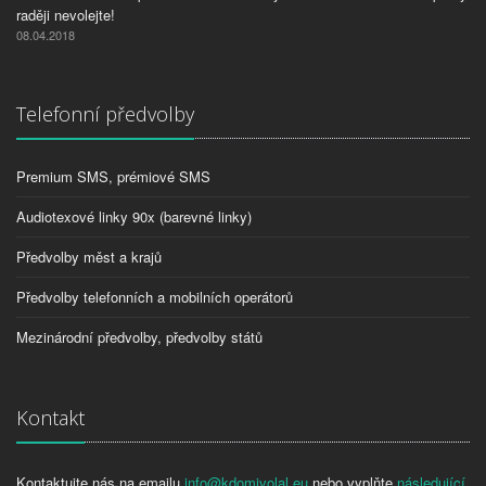
raději nevolejte!
08.04.2018
Telefonní předvolby
Premium SMS, prémiové SMS
Audiotexové linky 90x (barevné linky)
Předvolby měst a krajů
Předvolby telefonních a mobilních operátorů
Mezinárodní předvolby, předvolby států
Kontakt
Kontaktujte nás na emailu
info@kdomivolal.eu
nebo vyplňte
následující