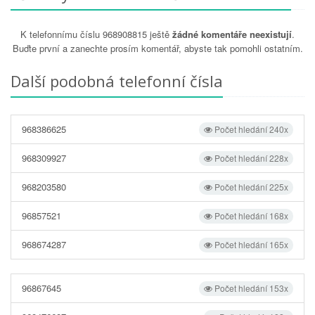
K telefonnímu číslu 968908815 ještě
žádné komentáře neexistují
.
Buďte první a zanechte prosím komentář, abyste tak pomohli ostatním.
Další podobná telefonní čísla
968386625
Počet hledání 240x
968309927
Počet hledání 228x
968203580
Počet hledání 225x
96857521
Počet hledání 168x
968674287
Počet hledání 165x
96867645
Počet hledání 153x