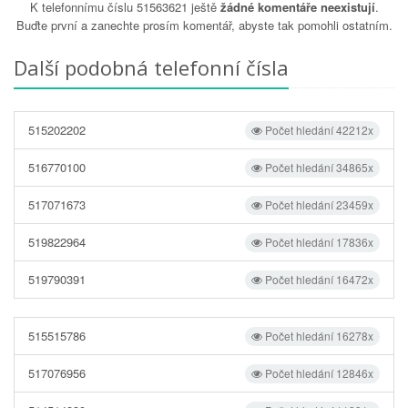
K telefonnímu číslu 51563621 ještě
žádné komentáře neexistují
.
Buďte první a zanechte prosím komentář, abyste tak pomohli ostatním.
Další podobná telefonní čísla
515202202
Počet hledání 42212x
516770100
Počet hledání 34865x
517071673
Počet hledání 23459x
519822964
Počet hledání 17836x
519790391
Počet hledání 16472x
515515786
Počet hledání 16278x
517076956
Počet hledání 12846x