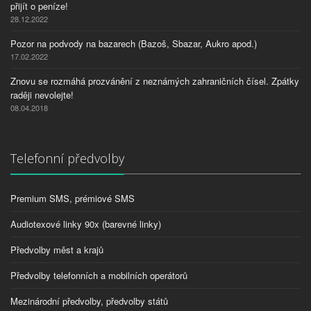
přijít o peníze!
28.12.2022
Pozor na podvody na bazarech (Bazoš, Sbazar, Aukro apod.)
17.02.2022
Znovu se rozmáhá prozvánění z neznámých zahraničních čísel. Zpátky
raději nevolejte!
08.04.2018
Telefonní předvolby
Premium SMS, prémiové SMS
Audiotexové linky 90x (barevné linky)
Předvolby měst a krajů
Předvolby telefonních a mobilních operátorů
Mezinárodní předvolby, předvolby států