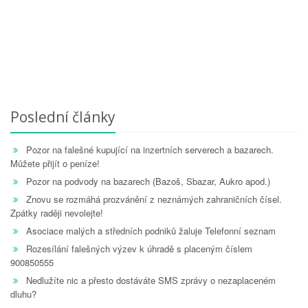
Poslední články
Pozor na falešné kupující na inzertních serverech a bazarech.
Můžete přijít o peníze!
Pozor na podvody na bazarech (Bazoš, Sbazar, Aukro apod.)
Znovu se rozmáhá prozvánění z neznámých zahraničních čísel.
Zpátky raději nevolejte!
Asociace malých a středních podniků žaluje Telefonní seznam
Rozesílání falešných výzev k úhradě s placeným číslem
900850555
Nedlužíte nic a přesto dostáváte SMS zprávy o nezaplaceném
dluhu?