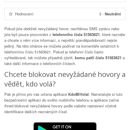
Hodnocení:
3
-
Neutrální
Pokud jste obdrželi nevyžádaný hovor, nechtěnou SMS zprávu nebo
jste byli pouze prozvoněni z
telefonního čísla 51563621
, které neznáte
a chcete o něm více informací, s největší pravděpodobností nejste
jediný. Na této stránce se můžete podívat na komentáře ostatních k
telefonnímu číslu
51563621
. Pokud je telefonní číslo často
vyhledávané, tak můžete případně zjistit,
komu patří číslo 51563621
a
také další informace o telefonních číslech.
Chcete blokovat nevyžádané hovory a
vědět, kdo volá?
Pak je přímo pro vás určena aplikace
KdoMiVolal
. Nainstalujte si tuto
bezpečnostní aplikaci do svého mobilního telefonu a aplikace začne
ihned blokovat nevyžádané hovory podle vašeho nastavení včetně
identifikace dalších neznámých čísel.