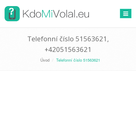
Přepno
navigac
Telefonní číslo 51563621,
+42051563621
Úvod
Telefonní číslo 51563621