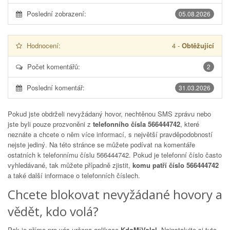
Poslední zobrazení:
05.08.2026
Hodnocení:
4
-
Obtěžující
Počet komentářů:
2
Poslední komentář:
31.03.2026
Pokud jste obdrželi nevyžádaný hovor, nechtěnou SMS zprávu nebo
jste byli pouze prozvoněni z
telefonního čísla 566444742
, které
neznáte a chcete o něm více informací, s největší pravděpodobností
nejste jediný. Na této stránce se můžete podívat na komentáře
ostatních k telefonnímu číslu
566444742
. Pokud je telefonní číslo často
vyhledávané, tak můžete případně zjistit,
komu patří číslo 566444742
a také další informace o telefonních číslech.
Chcete blokovat nevyžádané hovory a
vědět, kdo volá?
Pak je přímo pro vás určena aplikace
KdoMiVolal
. Nainstalujte si tuto