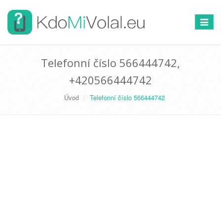
Přepno
navigac
Telefonní číslo 566444742,
+420566444742
Úvod
Telefonní číslo 566444742