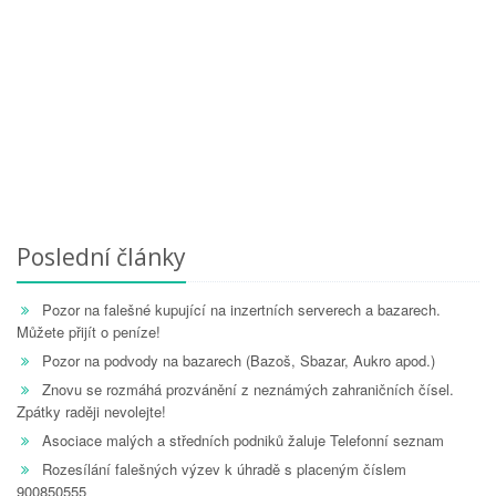
Poslední články
Pozor na falešné kupující na inzertních serverech a bazarech.
Můžete přijít o peníze!
Pozor na podvody na bazarech (Bazoš, Sbazar, Aukro apod.)
Znovu se rozmáhá prozvánění z neznámých zahraničních čísel.
Zpátky raději nevolejte!
Asociace malých a středních podniků žaluje Telefonní seznam
Rozesílání falešných výzev k úhradě s placeným číslem
900850555