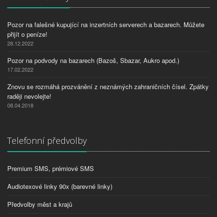
Pozor na falešné kupující na inzertních serverech a bazarech. Můžete
přijít o peníze!
28.12.2022
Pozor na podvody na bazarech (Bazoš, Sbazar, Aukro apod.)
17.02.2022
Znovu se rozmáhá prozvánění z neznámých zahraničních čísel. Zpátky
raději nevolejte!
08.04.2018
Telefonní předvolby
Premium SMS, prémiové SMS
Audiotexové linky 90x (barevné linky)
Předvolby měst a krajů