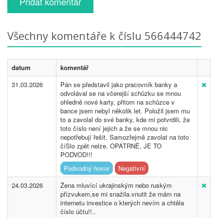
Přidat komentář
Všechny komentáře k číslu 566444742
datum
komentář
31.03.2026
Pán se představil jako pracovník banky a
odvolával se na včerejší schůzku se mnou
ohledně nové karty, přitom na schůzce v
bance jsem nebyl několik let. Položil jsem mu
to a zavolal do své banky, kde mi potvrdili, že
toto číslo není jejich a že se mnou nic
nepotřebují řešit. Samozřejmě zavolat na toto
číSlo zpět nelze. OPATRNĚ, JE TO
PODVOD!!!
Podvodný hovor
Negativní
24.03.2026
Žena mluvící ukrajinským nebo ruským
přízvukem,se mi snažila.vnutit že mám na
internetu investice o kterých nevím a chtěla
číslo účtu!!..