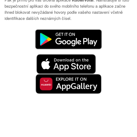
bezpečnostní aplikaci do svého mobilního telefonu a aplikace začne
ihned blokovat nevyžádané hovory podle vašeho nastavení včetně
identifikace dalších neznámých čísel.