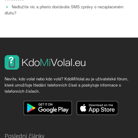
Nedlužíte nic a přesto dostáváte SMS zprávy o nezaplaceném
dluhu?
Nevíte, kdo volal nebo kdo volá? KdoMiVolal.eu je uživatelské fórum,
které umožňuje hledání telefonních čísel a poskytuje informace o
telefonních číslech.
Poslední články