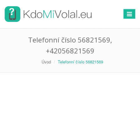
Přepno
navigac
Telefonní číslo 56821569,
+42056821569
Úvod
Telefonní číslo 56821569