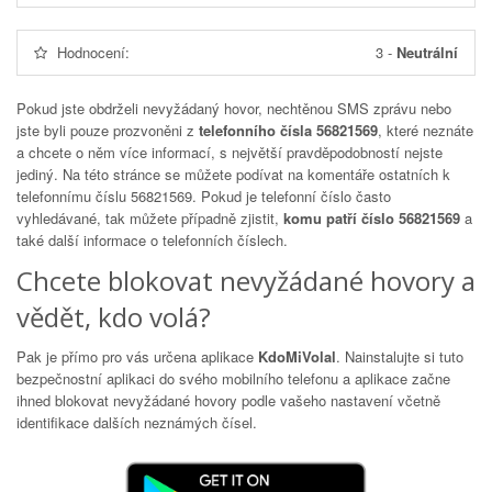
Hodnocení:
3
-
Neutrální
Pokud jste obdrželi nevyžádaný hovor, nechtěnou SMS zprávu nebo
jste byli pouze prozvoněni z
telefonního čísla 56821569
, které neznáte
a chcete o něm více informací, s největší pravděpodobností nejste
jediný. Na této stránce se můžete podívat na komentáře ostatních k
telefonnímu číslu
56821569
. Pokud je telefonní číslo často
vyhledávané, tak můžete případně zjistit,
komu patří číslo 56821569
a
také další informace o telefonních číslech.
Chcete blokovat nevyžádané hovory a
vědět, kdo volá?
Pak je přímo pro vás určena aplikace
KdoMiVolal
. Nainstalujte si tuto
bezpečnostní aplikaci do svého mobilního telefonu a aplikace začne
ihned blokovat nevyžádané hovory podle vašeho nastavení včetně
identifikace dalších neznámých čísel.