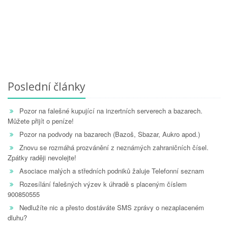
Poslední články
Pozor na falešné kupující na inzertních serverech a bazarech.
Můžete přijít o peníze!
Pozor na podvody na bazarech (Bazoš, Sbazar, Aukro apod.)
Znovu se rozmáhá prozvánění z neznámých zahraničních čísel.
Zpátky raději nevolejte!
Asociace malých a středních podniků žaluje Telefonní seznam
Rozesílání falešných výzev k úhradě s placeným číslem
900850555
Nedlužíte nic a přesto dostáváte SMS zprávy o nezaplaceném
dluhu?