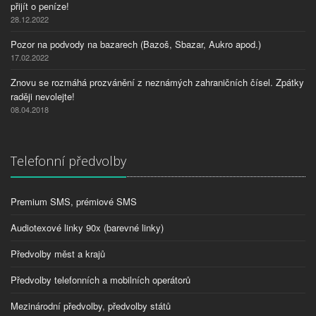
přijít o peníze!
28.12.2022
Pozor na podvody na bazarech (Bazoš, Sbazar, Aukro apod.)
17.02.2022
Znovu se rozmáhá prozvánění z neznámých zahraničních čísel. Zpátky
raději nevolejte!
08.04.2018
Telefonní předvolby
Premium SMS, prémiové SMS
Audiotexové linky 90x (barevné linky)
Předvolby měst a krajů
Předvolby telefonních a mobilních operátorů
Mezinárodní předvolby, předvolby států