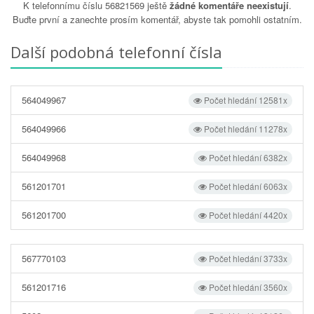
K telefonnímu číslu 56821569 ještě
žádné komentáře neexistují
.
Buďte první a zanechte prosím komentář, abyste tak pomohli ostatním.
Další podobná telefonní čísla
564049967
Počet hledání 12581x
564049966
Počet hledání 11278x
564049968
Počet hledání 6382x
561201701
Počet hledání 6063x
561201700
Počet hledání 4420x
567770103
Počet hledání 3733x
561201716
Počet hledání 3560x