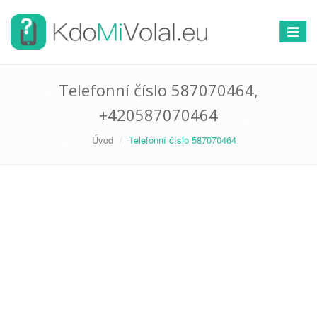
Přepno
navigac
Telefonní číslo 587070464,
+420587070464
Úvod
Telefonní číslo 587070464