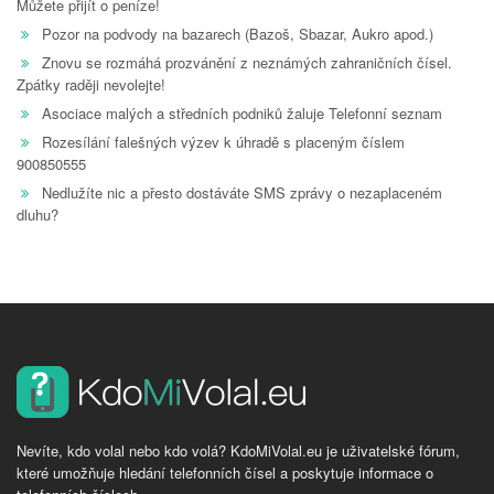
Můžete přijít o peníze!
Pozor na podvody na bazarech (Bazoš, Sbazar, Aukro apod.)
Znovu se rozmáhá prozvánění z neznámých zahraničních čísel.
Zpátky raději nevolejte!
Asociace malých a středních podniků žaluje Telefonní seznam
Rozesílání falešných výzev k úhradě s placeným číslem
900850555
Nedlužíte nic a přesto dostáváte SMS zprávy o nezaplaceném
dluhu?
Nevíte, kdo volal nebo kdo volá? KdoMiVolal.eu je uživatelské fórum,
které umožňuje hledání telefonních čísel a poskytuje informace o