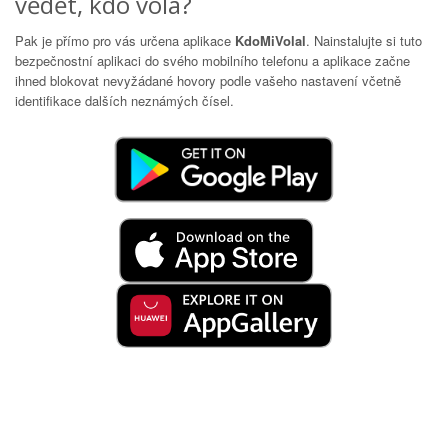
vědět, kdo volá?
Pak je přímo pro vás určena aplikace
KdoMiVolal
. Nainstalujte si tuto
bezpečnostní aplikaci do svého mobilního telefonu a aplikace začne
ihned blokovat nevyžádané hovory podle vašeho nastavení včetně
identifikace dalších neznámých čísel.