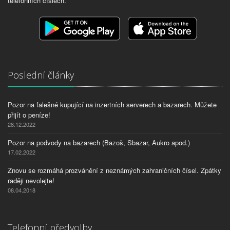
telefonních číslech.
Poslední články
Pozor na falešné kupující na inzertních serverech a bazarech. Můžete
přijít o peníze!
28.12.2022
Pozor na podvody na bazarech (Bazoš, Sbazar, Aukro apod.)
17.02.2022
Znovu se rozmáhá prozvánění z neznámých zahraničních čísel. Zpátky
raději nevolejte!
08.04.2018
Telefonní předvolby