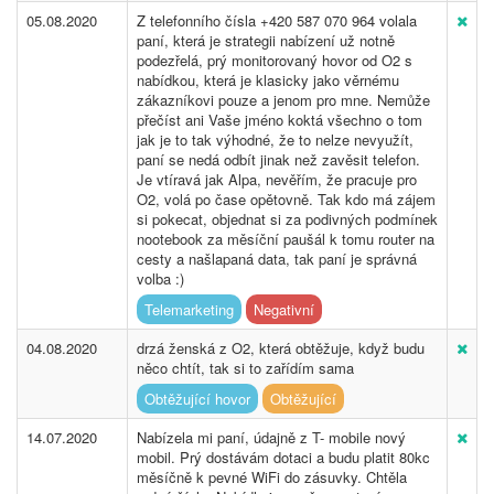
05.08.2020
Z telefonního čísla +420 587 070 964 volala
paní, která je strategii nabízení už notně
podezřelá, prý monitorovaný hovor od O2 s
nabídkou, která je klasicky jako věrnému
zákazníkovi pouze a jenom pro mne. Nemůže
přečíst ani Vaše jméno koktá všechno o tom
jak je to tak výhodné, že to nelze nevyužít,
paní se nedá odbít jinak než zavěsit telefon.
Je vtíravá jak Alpa, nevěřím, že pracuje pro
O2, volá po čase opětovně. Tak kdo má zájem
si pokecat, objednat si za podivných podmínek
nootebook za měsíční paušál k tomu router na
cesty a našlapaná data, tak paní je správná
volba :)
Telemarketing
Negativní
04.08.2020
drzá ženská z O2, která obtěžuje, když budu
něco chtít, tak si to zařídím sama
Obtěžující hovor
Obtěžující
14.07.2020
Nabízela mi paní, údajně z T- mobile nový
mobil. Prý dostávám dotaci a budu platit 80kc
měsíčně k pevné WiFi do zásuvky. Chtěla