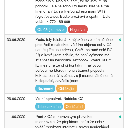
rodné číslo. Nabídla jsem, že se stavím na
pobočku, ale najednou to nešlo. Neznala mě
jméno, ani to, na kterou adresu mám WiFi
registrovanou. Buďte proziravi a opatrní. Další
volání z 770 186 009
Obtěžující hovor
Negativní
30.06.2020
Podezřelý telefonát z nějakého velmi hlučného
prostředí s nabídkou většího objemu dat v O2,
neměli přesnou adresu, Chtěli po mně celé RČ
(!!) a když jsem sdělila, že není vyřízena má
stížnost na nedodaný settopbox, kterou řeším
již měsíc, a že chci kontaktní mailovou
adresu, na kterou mohu stížnost přeposlat,
koktala paní či slečna, že ji momentálně nemá
k dispozici, zavěsila jsem...
Neznámý
Obtěžující
26.06.2020
Velmi agresívní. Nabídka O2
Telemarketing
Obtěžující
11.06.2020
Paní z O2 s moravským přízvukem
informovala, že přeplácím tarif a že nabízí
vyšší množství internetu, abych nepřeplácel.