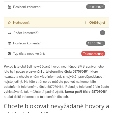
Poslední zobrazení:
06.08.2026
Hodnocení:
4
-
Obtěžující
Počet komentářů:
8
Poslední komentář:
13.10.2020
Typ čísla nebo volání:
Telemarketing
Pokud jste obdrželi nevyžádaný hovor, nechtěnou SMS zprávu nebo
jste byli pouze prozvoněni z
telefonního čísla 587070464
, které
neznáte a chcete o něm více informací, s největší pravděpodobností
nejste jediný. Na této stránce se můžete podívat na komentáře
ostatních k telefonnímu číslu
587070464
. Pokud je telefonní číslo často
vyhledávané, tak můžete případně zjistit,
komu patří číslo 587070464
a také další informace o telefonních číslech.
Chcete blokovat nevyžádané hovory a