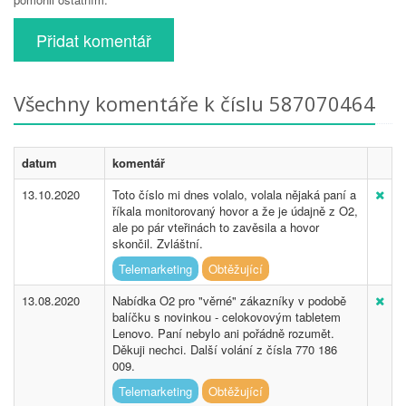
Přidat komentář
Všechny komentáře k číslu 587070464
datum
komentář
13.10.2020
Toto číslo mi dnes volalo, volala nějaká paní a
říkala monitorovaný hovor a že je údajně z O2,
ale po pár vteřinách to zavěsila a hovor
skončil. Zvláštní.
Telemarketing
Obtěžující
13.08.2020
Nabídka O2 pro "věrné" zákazníky v podobě
balíčku s novinkou - celokovovým tabletem
Lenovo. Paní nebylo ani pořádně rozumět.
Děkuji nechci. Další volání z čísla 770 186
009.
Telemarketing
Obtěžující