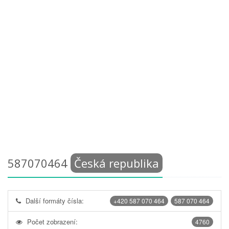
587070464
Česká republika
Další formáty čísla:
+420 587 070 464
587 070 464
Počet zobrazení:
4760