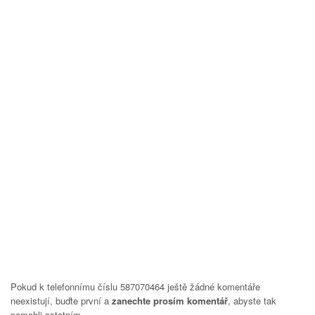
Pokud k telefonnímu číslu 587070464 ještě žádné komentáře
neexistují, buďte první a
zanechte prosím komentář
, abyste tak
pomohli ostatním.