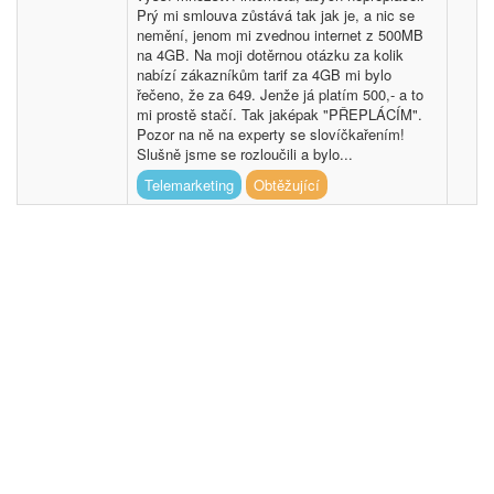
Prý mi smlouva zůstává tak jak je, a nic se
nemění, jenom mi zvednou internet z 500MB
na 4GB. Na moji dotěrnou otázku za kolik
nabízí zákazníkům tarif za 4GB mi bylo
řečeno, že za 649. Jenže já platím 500,- a to
mi prostě stačí. Tak jaképak "PŘEPLÁCÍM".
Pozor na ně na experty se slovíčkařením!
Slušně jsme se rozloučili a bylo...
Telemarketing
Obtěžující