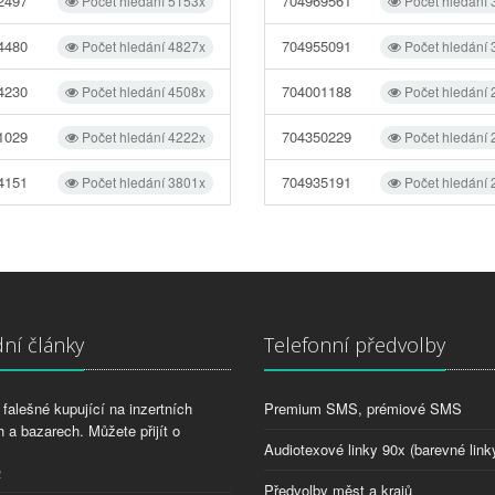
2497
704969561
Počet hledání 5153x
Počet hledání
4480
704955091
Počet hledání 4827x
Počet hledání
4230
704001188
Počet hledání 4508x
Počet hledání
1029
704350229
Počet hledání 4222x
Počet hledání
4151
704935191
Počet hledání 3801x
Počet hledání
ní články
Telefonní předvolby
falešné kupující na inzertních
Premium SMS, prémiové SMS
 a bazarech. Můžete přijít o
Audiotexové linky 90x (barevné link
2
Předvolby měst a krajů