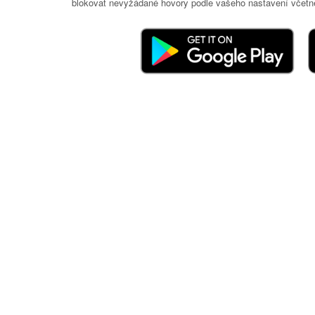
blokovat nevyžádané hovory podle vašeho nastavení včetně