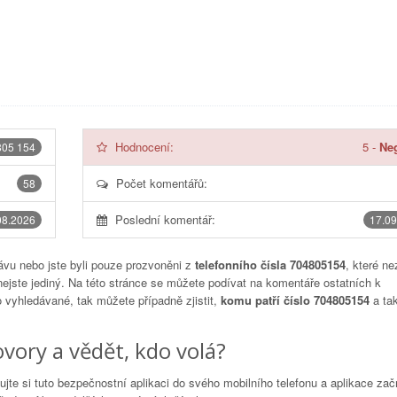
Hodnocení:
5
-
Neg
805 154
Počet komentářů:
58
Poslední komentář:
08.2026
17.09
vu nebo jste byli pouze prozvoněni z
telefonního čísla 704805154
, které ne
nejste jediný. Na této stránce se můžete podívat na komentáře ostatních k
to vyhledávané, tak můžete případně zjistit,
komu patří číslo 704805154
a tak
vory a vědět, kdo volá?
lujte si tuto bezpečnostní aplikaci do svého mobilního telefonu a aplikace za