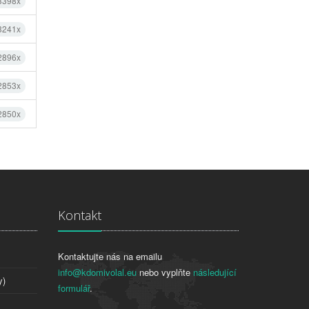
 3398x
 3241x
 2896x
 2853x
 2850x
Kontakt
Kontaktujte nás na emailu
info@kdomivolal.eu
nebo vyplňte
následující
y)
formulář
.