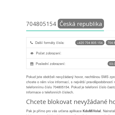
704805154
Česká republika
Další formáty čísla:
+420 704 805 154
704 
Počet zobrazení:
Poslední zobrazení:
03.
Pokud jste obdrželi nevyžádaný hovor, nechtěnou SMS zprá
chcete o něm více informací, s největší pravděpodobností 
telefonnímu číslu
704805154
. Pokud je telefonní číslo čas
informace o telefonních číslech.
Chcete blokovat nevyžádané ho
Pak je přímo pro vás určena aplikace
KdoMiVolal
. Nainsta