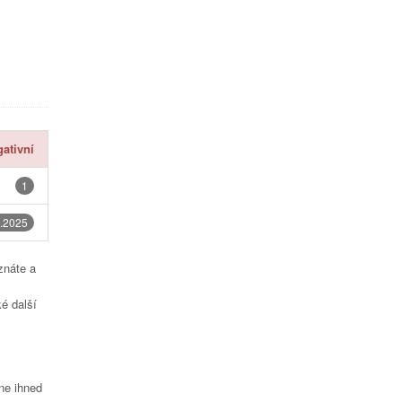
ativní
1
.2025
znáte a
é další
čne ihned