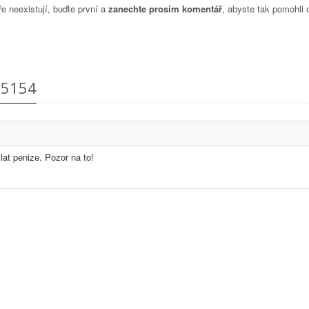
 neexistují, buďte první a
zanechte prosím komentář
, abyste tak pomohli 
05154
lat penize. Pozor na to!