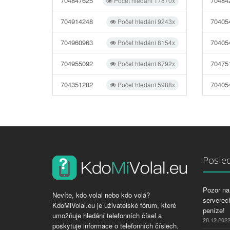
704847625
70484
Počet hledání 17870x
704914248
70405
Počet hledání 9243x
704960963
70405
Počet hledání 8154x
704955092
70475
Počet hledání 6792x
704351282
70405
Počet hledání 5988x
Posled
Pozor na 
Nevíte, kdo volal nebo kdo volá?
serverech
KdoMiVolal.eu je uživatelské fórum, které
peníze!
umožňuje hledání telefonních čísel a
28.12.202
poskytuje informace o telefonních číslech.