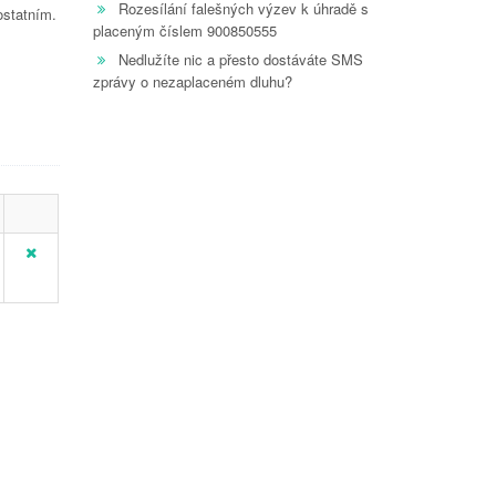
Rozesílání falešných výzev k úhradě s
ostatním.
placeným číslem 900850555
Nedlužíte nic a přesto dostáváte SMS
zprávy o nezaplaceném dluhu?