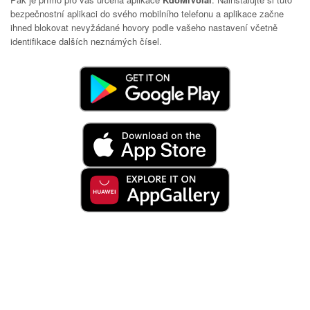
bezpečnostní aplikaci do svého mobilního telefonu a aplikace začne
ihned blokovat nevyžádané hovory podle vašeho nastavení včetně
identifikace dalších neznámých čísel.