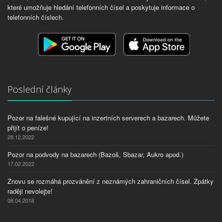
které umožňuje hledání telefonních čísel a poskytuje informace o
telefonních číslech.
Poslední články
Pozor na falešné kupující na inzertních serverech a bazarech. Můžete
přijít o peníze!
28.12.2022
Pozor na podvody na bazarech (Bazoš, Sbazar, Aukro apod.)
17.02.2022
Znovu se rozmáhá prozvánění z neznámých zahraničních čísel. Zpátky
raději nevolejte!
08.04.2018