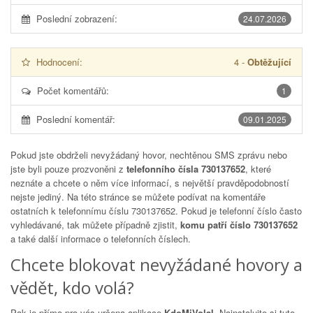
Poslední zobrazení:
24.07.2026
Hodnocení:
4
-
Obtěžující
Počet komentářů:
1
Poslední komentář:
09.01.2025
Pokud jste obdrželi nevyžádaný hovor, nechtěnou SMS zprávu nebo
jste byli pouze prozvoněni z
telefonního čísla 730137652
, které
neznáte a chcete o něm více informací, s největší pravděpodobností
nejste jediný. Na této stránce se můžete podívat na komentáře
ostatních k telefonnímu číslu
730137652
. Pokud je telefonní číslo často
vyhledávané, tak můžete případně zjistit,
komu patří číslo 730137652
a také další informace o telefonních číslech.
Chcete blokovat nevyžádané hovory a
vědět, kdo volá?
Pak je přímo pro vás určena aplikace
KdoMiVolal
. Nainstalujte si tuto