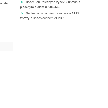
Rozesílání falešných výzev k úhradě s
ostatním.
placeným číslem 900850555
Nedlužíte nic a přesto dostáváte SMS
zprávy o nezaplaceném dluhu?