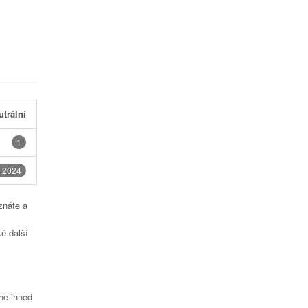
utrální
1
.2024
znáte a
é další
čne ihned