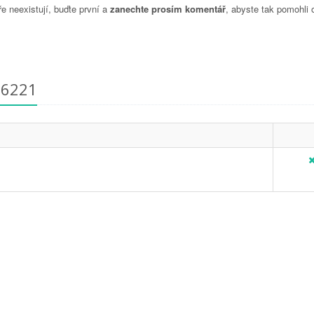
 neexistují, buďte první a
zanechte prosím komentář
, abyste tak pomohli 
76221