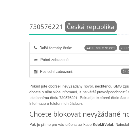
730576221
Česká republika
Další formáty čísla:
+420 730 576 221
730 
Počet zobrazení:
Poslední zobrazení:
24.
Pokud jste obdrželi nevyžádaný hovor, nechtěnou SMS zprá
chcete o něm více informací, s největší pravděpodobností 
telefonnímu číslu
730576221
. Pokud je telefonní číslo čas
informace o telefonních číslech.
Chcete blokovat nevyžádané ho
Pak je přímo pro vás určena aplikace
KdoMiVolal
. Nainsta