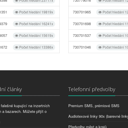
9398
730779016
Počet hledání 23717x
Počet hledání 1
1351
730701965
Počet hledání 19819x
Počet hledání 1
9379
730701698
Počet hledání 16241x
Počet hledání 1
9057
730701537
Počet hledání 15619x
Počet hledání 1
1672
730701046
Počet hledání 13386x
Počet hledání 1
ní články
Telefonní předvolby
falešné kupující na inzertních
Premium SMS, prémiové SMS
 a bazarech. Můžete přijít o
Audiotexové linky 90x (barevné link
2
Předvolby měst a krajů