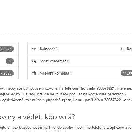
Hodnocení:
3
-
Ne
576 221
Počet komentářů:
63
Poslední komentář:
07.2026
11.09
vu nebo jste byli pouze prozvoněni z
telefonního čísla 730576221
, které ne
nejste jediný. Na této stránce se můžete podívat na komentáře ostatních k
to vyhledávané, tak můžete případně zjistit,
komu patří číslo 730576221
a tak
vory a vědět, kdo volá?
lujte si tuto bezpečnostní aplikaci do svého mobilního telefonu a aplikace za