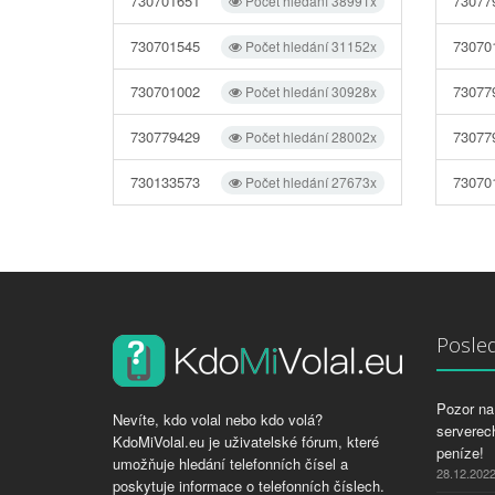
730701651
73077
Počet hledání 38991x
730701545
73070
Počet hledání 31152x
730701002
73077
Počet hledání 30928x
730779429
73077
Počet hledání 28002x
730133573
73070
Počet hledání 27673x
Posled
Pozor na 
Nevíte, kdo volal nebo kdo volá?
serverech
KdoMiVolal.eu je uživatelské fórum, které
peníze!
umožňuje hledání telefonních čísel a
28.12.202
poskytuje informace o telefonních číslech.