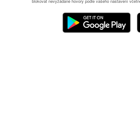
blokovat nevyžádané hovory podle vašeho nastavení včetně