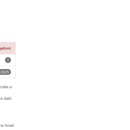
ativní
1
.2025
znáte a
é další
čne ihned