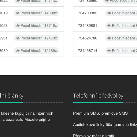
8922
734486990
Počet hledání 14742x
Počet hledání 1
1012
734703382
Počet hledání 14098x
Počet hledání
1023
734489881
Počet hledání 13719x
Počet hledání
8931
734624786
Počet hledání 12473x
Počet hledání
8939
734468714
Počet hledání 12189x
Počet hledání
ní články
Telefonní předvolby
falešné kupující na inzertních
Premium SMS, prémiové SMS
 a bazarech. Můžete přijít o
Audiotexové linky 90x (barevné link
2
Předvolby měst a krajů