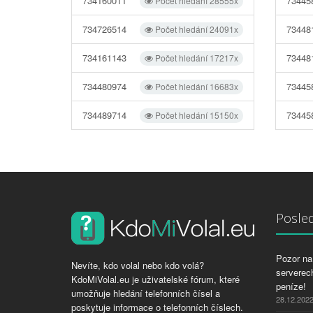
734160011
73445
Počet hledání 28555x
734726514
73448
Počet hledání 24091x
734161143
73448
Počet hledání 17217x
734480974
73445
Počet hledání 16683x
734489714
73445
Počet hledání 15150x
Posled
Pozor na 
Nevíte, kdo volal nebo kdo volá?
serverech
KdoMiVolal.eu je uživatelské fórum, které
peníze!
umožňuje hledání telefonních čísel a
28.12.202
poskytuje informace o telefonních číslech.