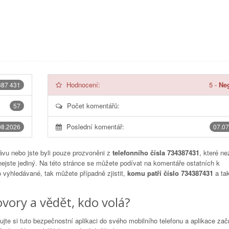
Hodnocení:
5
-
Neg
387 431
Počet komentářů:
57
Poslední komentář:
08.2026
07.07
vu nebo jste byli pouze prozvoněni z
telefonního čísla 734387431
, které ne
nejste jediný. Na této stránce se můžete podívat na komentáře ostatních k
to vyhledávané, tak můžete případně zjistit,
komu patří číslo 734387431
a tak
vory a vědět, kdo volá?
lujte si tuto bezpečnostní aplikaci do svého mobilního telefonu a aplikace za