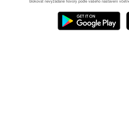
blokovat nevyžádané hovory podle vašeho nastavení včetně