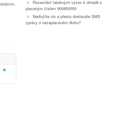
Rozesílání falešných výzev k úhradě s
ostatním.
placeným číslem 900850555
Nedlužíte nic a přesto dostáváte SMS
zprávy o nezaplaceném dluhu?