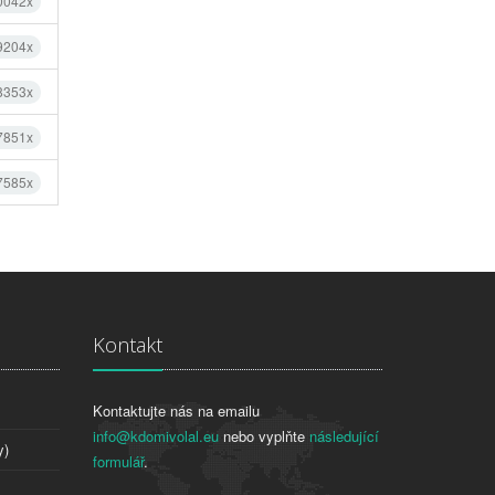
0042x
 9204x
 8353x
 7851x
 7585x
Kontakt
Kontaktujte nás na emailu
info@kdomivolal.eu
nebo vyplňte
následující
y)
formulář
.