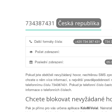
734387431
Česká republika
Další formáty čísla:
+420 734 387 431
734 
Počet zobrazení:
Poslední zobrazení:
05.
Pokud jste obdrželi nevyžádaný hovor, nechtěnou SMS zprá
chcete o něm více informací, s největší pravděpodobností 
telefonnímu číslu
734387431
. Pokud je telefonní číslo čas
informace o telefonních číslech.
Chcete blokovat nevyžádané ho
Pak je přímo pro vás určena aplikace
KdoMiVolal
. Nainsta