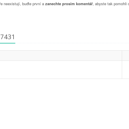
 neexistují, buďte první a
zanechte prosím komentář
, abyste tak pomohli 
87431