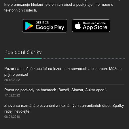
které umožňuje hledání telefonních čísel a poskytuje informace o
telefonních číslech.
Poslední články
Pozor na falešné kupující na inzertních serverech a bazarech. Můžete
přijít o peníze!
28.12.2022
Pozor na podvody na bazarech (Bazoš, Sbazar, Aukro apod.)
17.02.2022
Znovu se rozmáhá prozvánění z neznámých zahraničních čísel. Zpátky
raději nevolejte!
08.04.2018