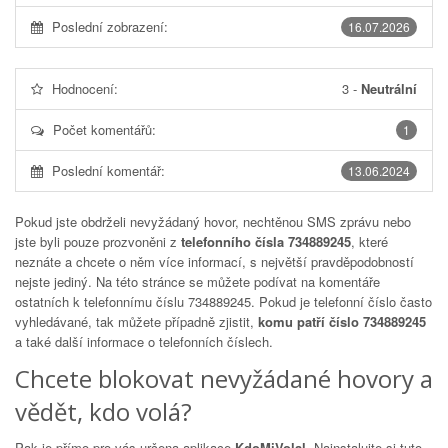
Poslední zobrazení:
16.07.2026
Hodnocení:
3
-
Neutrální
Počet komentářů:
1
Poslední komentář:
13.06.2024
Pokud jste obdrželi nevyžádaný hovor, nechtěnou SMS zprávu nebo
jste byli pouze prozvoněni z
telefonního čísla 734889245
, které
neznáte a chcete o něm více informací, s největší pravděpodobností
nejste jediný. Na této stránce se můžete podívat na komentáře
ostatních k telefonnímu číslu
734889245
. Pokud je telefonní číslo často
vyhledávané, tak můžete případně zjistit,
komu patří číslo 734889245
a také další informace o telefonních číslech.
Chcete blokovat nevyžádané hovory a
vědět, kdo volá?
Pak je přímo pro vás určena aplikace
KdoMiVolal
. Nainstalujte si tuto