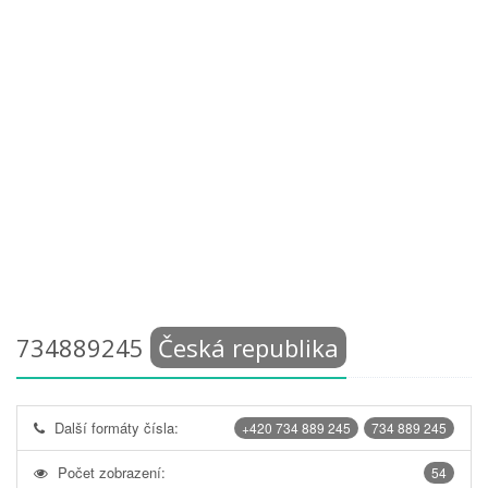
734889245
Česká republika
Další formáty čísla:
+420 734 889 245
734 889 245
Počet zobrazení:
54