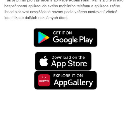
bezpečnostní aplikaci do svého mobilního telefonu a aplikace začne
ihned blokovat nevyžádané hovory podle vašeho nastavení včetně
identifikace dalších neznámých čísel.