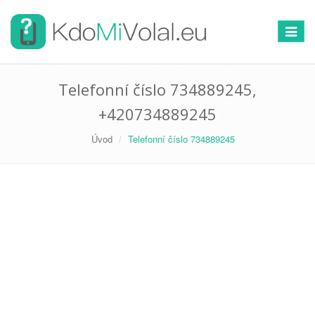
Přepno
navigac
Telefonní číslo 734889245,
+420734889245
Úvod
Telefonní číslo 734889245