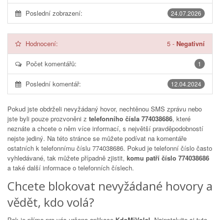
Poslední zobrazení:
24.07.2026
Hodnocení:
5
-
Negativní
Počet komentářů:
1
Poslední komentář:
12.04.2024
Pokud jste obdrželi nevyžádaný hovor, nechtěnou SMS zprávu nebo
jste byli pouze prozvoněni z
telefonního čísla 774038686
, které
neznáte a chcete o něm více informací, s největší pravděpodobností
nejste jediný. Na této stránce se můžete podívat na komentáře
ostatních k telefonnímu číslu
774038686
. Pokud je telefonní číslo často
vyhledávané, tak můžete případně zjistit,
komu patří číslo 774038686
a také další informace o telefonních číslech.
Chcete blokovat nevyžádané hovory a
vědět, kdo volá?
Pak je přímo pro vás určena aplikace
KdoMiVolal
. Nainstalujte si tuto