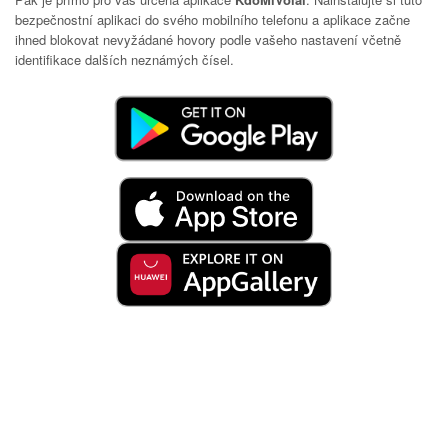
bezpečnostní aplikaci do svého mobilního telefonu a aplikace začne
ihned blokovat nevyžádané hovory podle vašeho nastavení včetně
identifikace dalších neznámých čísel.