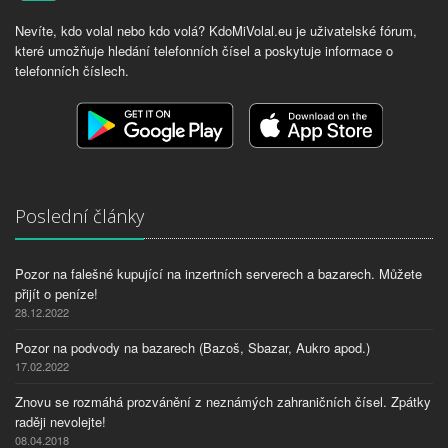
Nevíte, kdo volal nebo kdo volá? KdoMiVolal.eu je uživatelské fórum,
které umožňuje hledání telefonních čísel a poskytuje informace o
telefonních číslech.
Poslední články
Pozor na falešné kupující na inzertních serverech a bazarech. Můžete
přijít o peníze!
28.12.2022
Pozor na podvody na bazarech (Bazoš, Sbazar, Aukro apod.)
17.02.2022
Znovu se rozmáhá prozvánění z neznámých zahraničních čísel. Zpátky
raději nevolejte!
08.04.2018