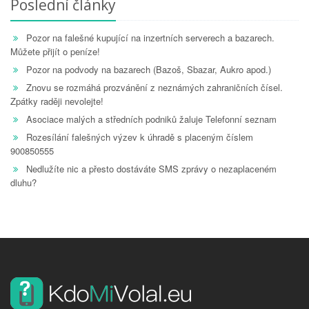
Poslední články
Pozor na falešné kupující na inzertních serverech a bazarech.
Můžete přijít o peníze!
Pozor na podvody na bazarech (Bazoš, Sbazar, Aukro apod.)
Znovu se rozmáhá prozvánění z neznámých zahraničních čísel.
Zpátky raději nevolejte!
Asociace malých a středních podniků žaluje Telefonní seznam
Rozesílání falešných výzev k úhradě s placeným číslem
900850555
Nedlužíte nic a přesto dostáváte SMS zprávy o nezaplaceném
dluhu?