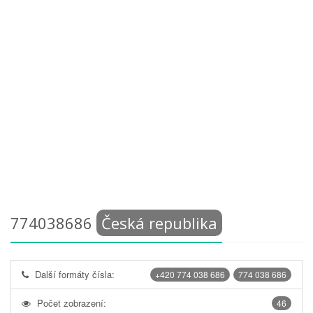
774038686
Česká republika
Další formáty čísla:
+420 774 038 686
774 038 686
Počet zobrazení:
46