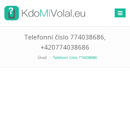
Přepno
navigac
Telefonní číslo 774038686,
+420774038686
Úvod
Telefonní číslo 774038686