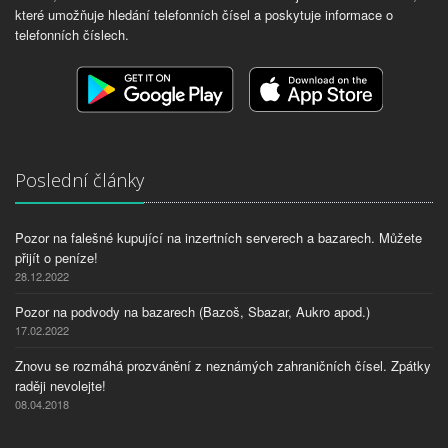
které umožňuje hledání telefonních čísel a poskytuje informace o
telefonních číslech.
Poslední články
Pozor na falešné kupující na inzertních serverech a bazarech. Můžete
přijít o peníze!
28.12.2022
Pozor na podvody na bazarech (Bazoš, Sbazar, Aukro apod.)
17.02.2022
Znovu se rozmáhá prozvánění z neznámých zahraničních čísel. Zpátky
raději nevolejte!
08.04.2018