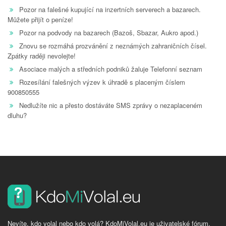
Pozor na falešné kupující na inzertních serverech a bazarech.
Můžete přijít o peníze!
Pozor na podvody na bazarech (Bazoš, Sbazar, Aukro apod.)
Znovu se rozmáhá prozvánění z neznámých zahraničních čísel.
Zpátky raději nevolejte!
Asociace malých a středních podniků žaluje Telefonní seznam
Rozesílání falešných výzev k úhradě s placeným číslem
900850555
Nedlužíte nic a přesto dostáváte SMS zprávy o nezaplaceném
dluhu?
Nevíte, kdo volal nebo kdo volá? KdoMiVolal.eu je uživatelské fórum,