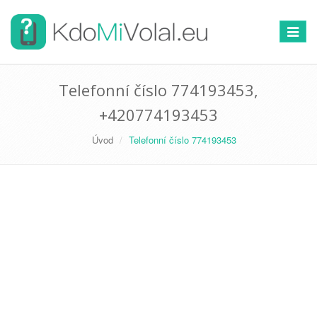
Přepno
navigac
Telefonní číslo 774193453,
+420774193453
Úvod
Telefonní číslo 774193453