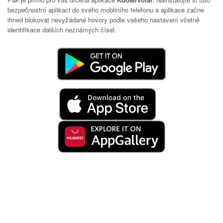
bezpečnostní aplikaci do svého mobilního telefonu a aplikace začne
ihned blokovat nevyžádané hovory podle vašeho nastavení včetně
identifikace dalších neznámých čísel.