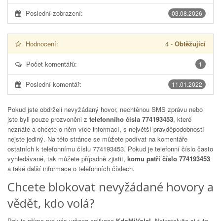
Poslední zobrazení:
03.08.2026
Hodnocení:
4
-
Obtěžující
Počet komentářů:
1
Poslední komentář:
11.01.2022
Pokud jste obdrželi nevyžádaný hovor, nechtěnou SMS zprávu nebo
jste byli pouze prozvoněni z
telefonního čísla 774193453
, které
neznáte a chcete o něm více informací, s největší pravděpodobností
nejste jediný. Na této stránce se můžete podívat na komentáře
ostatních k telefonnímu číslu
774193453
. Pokud je telefonní číslo často
vyhledávané, tak můžete případně zjistit,
komu patří číslo 774193453
a také další informace o telefonních číslech.
Chcete blokovat nevyžádané hovory a
vědět, kdo volá?
Pak je přímo pro vás určena aplikace
KdoMiVolal
. Nainstalujte si tuto