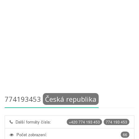
774193453
Česká republika
Další formáty čísla:
+420 774 193 453
774 193 453
Počet zobrazení:
66