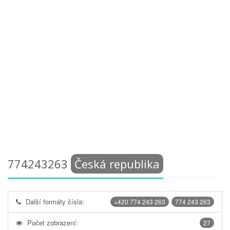
774243263
Česká republika
Další formáty čísla:
+420 774 243 263
774 243 263
Počet zobrazení:
27