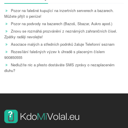
Pozor na falešné kupující na inzertních serverech a bazarech.
Můžete přijít o peníze!
Pozor na podvody na bazarech (Bazoš, Sbazar, Aukro apod.)
Znovu se rozmáhá prozvánění z neznámých zahraničních čísel.
Zpátky raději nevolejte!
Asociace malých a středních podniků žaluje Telefonní seznam
Rozesílání falešných výzev k úhradě s placeným číslem
900850555
Nedlužíte nic a přesto dostáváte SMS zprávy o nezaplaceném
dluhu?