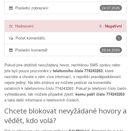
Poslední zobrazení:
24.07.2026
Hodnocení:
5
-
Negativní
Počet komentářů:
1
Poslední komentář:
29.04.2024
Pokud jste obdrželi nevyžádaný hovor, nechtěnou SMS zprávu nebo
jste byli pouze prozvoněni z
telefonního čísla 774243263
, které
neznáte a chcete o něm více informací, s největší pravděpodobností
nejste jediný. Na této stránce se můžete podívat na komentáře
ostatních k telefonnímu číslu
774243263
. Pokud je telefonní číslo často
vyhledávané, tak můžete případně zjistit,
komu patří číslo 774243263
a také další informace o telefonních číslech.
Chcete blokovat nevyžádané hovory a
vědět, kdo volá?
Pak je přímo pro vás určena aplikace
KdoMiVolal
. Nainstalujte si tuto