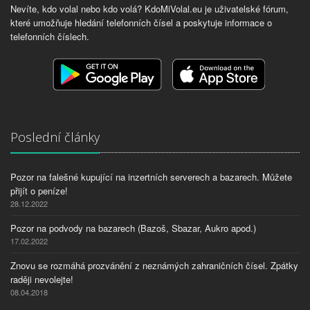
Nevíte, kdo volal nebo kdo volá? KdoMiVolal.eu je uživatelské fórum,
které umožňuje hledání telefonních čísel a poskytuje informace o
telefonních číslech.
Poslední články
Pozor na falešné kupující na inzertních serverech a bazarech. Můžete
přijít o peníze!
28.12.2022
Pozor na podvody na bazarech (Bazoš, Sbazar, Aukro apod.)
17.02.2022
Znovu se rozmáhá prozvánění z neznámých zahraničních čísel. Zpátky
raději nevolejte!
08.04.2018