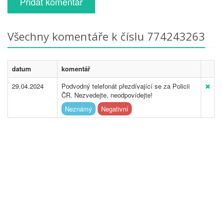
Přidat komentář
Všechny komentáře k číslu 774243263
datum
komentář
29.04.2024
Podvodný telefonát přezdívající se za Policii
ČR. Nezvedejte, neodpovídejte!
Neznámý
Negativní