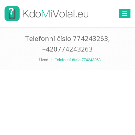
Přepno
navigac
Telefonní číslo 774243263,
+420774243263
Úvod
Telefonní číslo 774243263