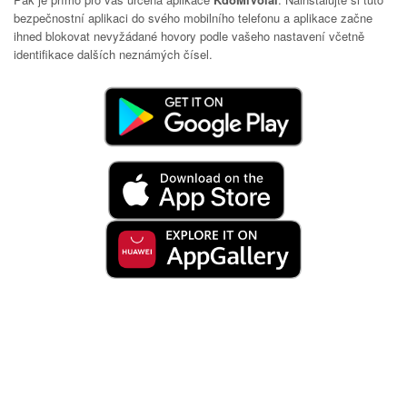
bezpečnostní aplikaci do svého mobilního telefonu a aplikace začne
ihned blokovat nevyžádané hovory podle vašeho nastavení včetně
identifikace dalších neznámých čísel.