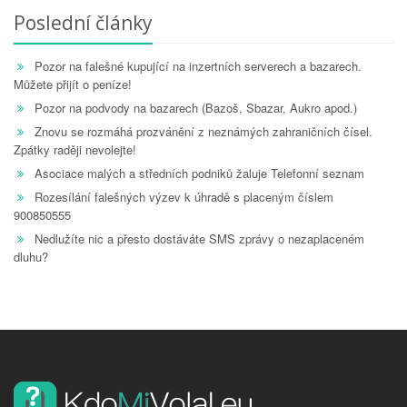
Poslední články
Pozor na falešné kupující na inzertních serverech a bazarech.
Můžete přijít o peníze!
Pozor na podvody na bazarech (Bazoš, Sbazar, Aukro apod.)
Znovu se rozmáhá prozvánění z neznámých zahraničních čísel.
Zpátky raději nevolejte!
Asociace malých a středních podniků žaluje Telefonní seznam
Rozesílání falešných výzev k úhradě s placeným číslem
900850555
Nedlužíte nic a přesto dostáváte SMS zprávy o nezaplaceném
dluhu?