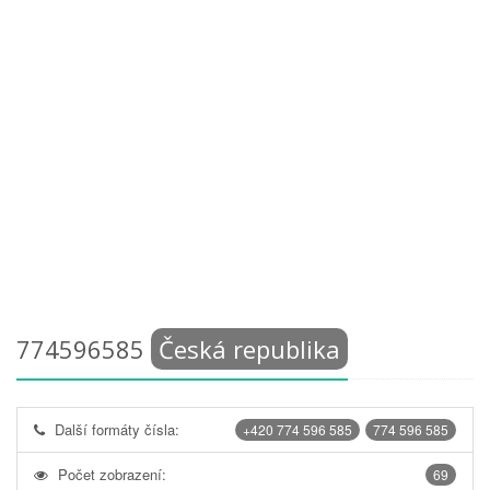
774596585
Česká republika
Další formáty čísla:
+420 774 596 585
774 596 585
Počet zobrazení:
69