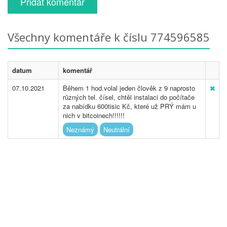
Přidat komentář
Všechny komentáře k číslu 774596585
datum
komentář
07.10.2021
Během 1 hod.volal jeden člověk z 9 naprosto
různých tel. čísel, chtěl instalaci do počítače
za nabídku 600tisic Kč, které už PRÝ mám u
nich v bitcoinech!!!!!!
Neznámý
Neutrální