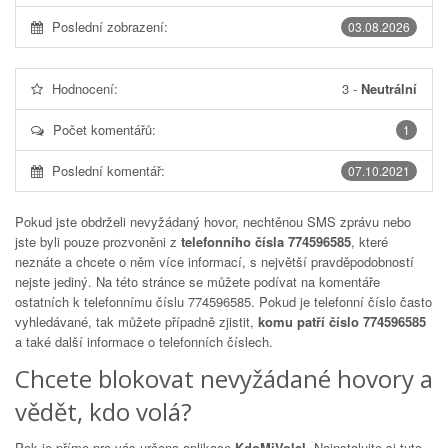
Poslední zobrazení:
03.08.2026
Hodnocení:
3
-
Neutrální
Počet komentářů:
1
Poslední komentář:
07.10.2021
Pokud jste obdrželi nevyžádaný hovor, nechtěnou SMS zprávu nebo
jste byli pouze prozvoněni z
telefonního čísla 774596585
, které
neznáte a chcete o něm více informací, s největší pravděpodobností
nejste jediný. Na této stránce se můžete podívat na komentáře
ostatních k telefonnímu číslu
774596585
. Pokud je telefonní číslo často
vyhledávané, tak můžete případně zjistit,
komu patří číslo 774596585
a také další informace o telefonních číslech.
Chcete blokovat nevyžádané hovory a
vědět, kdo volá?
Pak je přímo pro vás určena aplikace
KdoMiVolal
. Nainstalujte si tuto