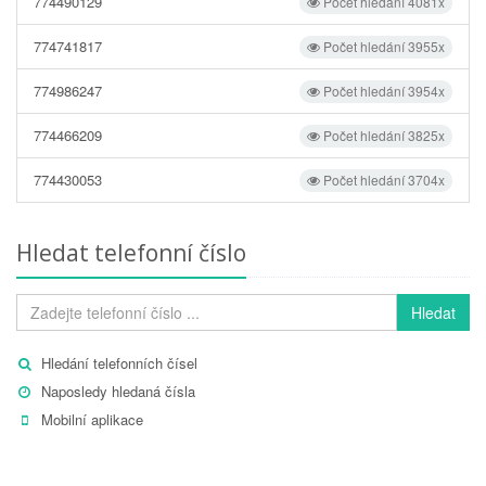
774490129
Počet hledání 4081x
774741817
Počet hledání 3955x
774986247
Počet hledání 3954x
774466209
Počet hledání 3825x
774430053
Počet hledání 3704x
Hledat telefonní číslo
Hledat
Hledání telefonních čísel
Naposledy hledaná čísla
Mobilní aplikace