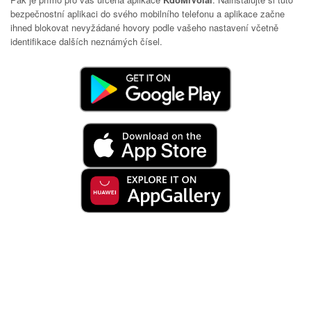
bezpečnostní aplikaci do svého mobilního telefonu a aplikace začne
ihned blokovat nevyžádané hovory podle vašeho nastavení včetně
identifikace dalších neznámých čísel.