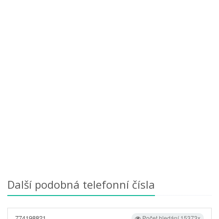
Další podobná telefonní čísla
774198821
Počet hledání 15373x