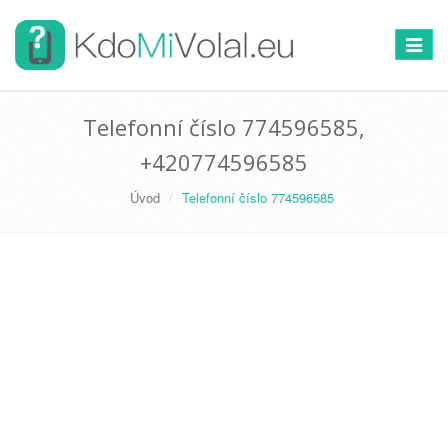
Přepno
navigac
Telefonní číslo 774596585,
+420774596585
Úvod
Telefonní číslo 774596585