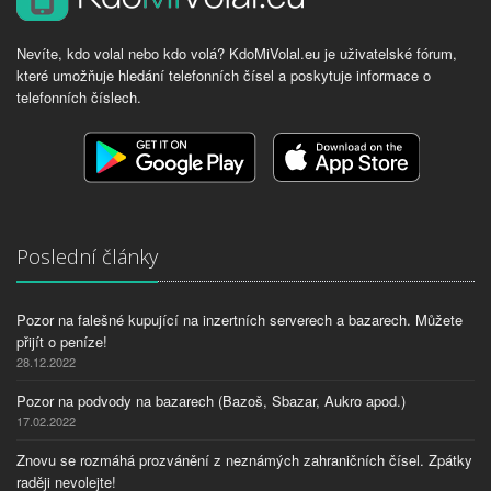
Nevíte, kdo volal nebo kdo volá? KdoMiVolal.eu je uživatelské fórum,
které umožňuje hledání telefonních čísel a poskytuje informace o
telefonních číslech.
Poslední články
Pozor na falešné kupující na inzertních serverech a bazarech. Můžete
přijít o peníze!
28.12.2022
Pozor na podvody na bazarech (Bazoš, Sbazar, Aukro apod.)
17.02.2022
Znovu se rozmáhá prozvánění z neznámých zahraničních čísel. Zpátky
raději nevolejte!