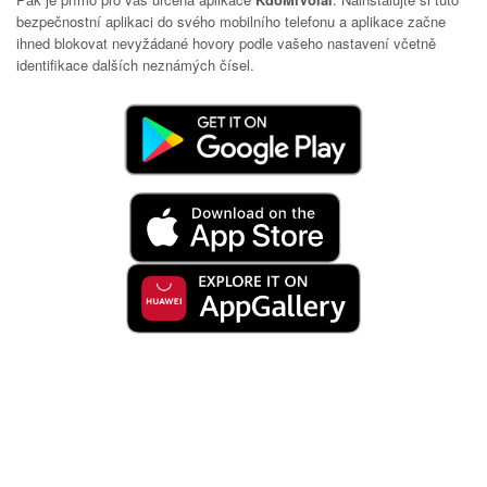
bezpečnostní aplikaci do svého mobilního telefonu a aplikace začne
ihned blokovat nevyžádané hovory podle vašeho nastavení včetně
identifikace dalších neznámých čísel.