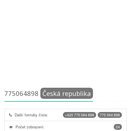
775064898
Česká republika
Další formáty čísla:
+420 775 064 898
775 064 898
Počet zobrazení:
24