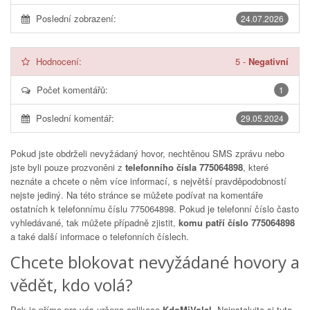
Poslední zobrazení:
24.07.2026
Hodnocení:
5
-
Negativní
Počet komentářů:
1
Poslední komentář:
29.05.2024
Pokud jste obdrželi nevyžádaný hovor, nechtěnou SMS zprávu nebo
jste byli pouze prozvoněni z
telefonního čísla 775064898
, které
neznáte a chcete o něm více informací, s největší pravděpodobností
nejste jediný. Na této stránce se můžete podívat na komentáře
ostatních k telefonnímu číslu
775064898
. Pokud je telefonní číslo často
vyhledávané, tak můžete případně zjistit,
komu patří číslo 775064898
a také další informace o telefonních číslech.
Chcete blokovat nevyžádané hovory a
vědět, kdo volá?
Pak je přímo pro vás určena aplikace
KdoMiVolal
. Nainstalujte si tuto