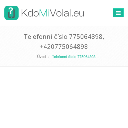
Přepno
navigac
Telefonní číslo 775064898,
+420775064898
Úvod
Telefonní číslo 775064898