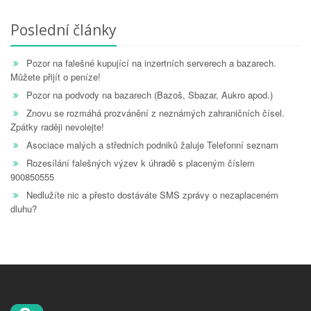
Poslední články
Pozor na falešné kupující na inzertních serverech a bazarech.
Můžete přijít o peníze!
Pozor na podvody na bazarech (Bazoš, Sbazar, Aukro apod.)
Znovu se rozmáhá prozvánění z neznámých zahraničních čísel.
Zpátky raději nevolejte!
Asociace malých a středních podniků žaluje Telefonní seznam
Rozesílání falešných výzev k úhradě s placeným číslem
900850555
Nedlužíte nic a přesto dostáváte SMS zprávy o nezaplaceném
dluhu?