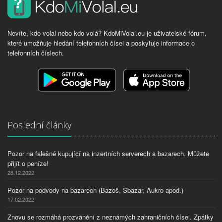
Nevíte, kdo volal nebo kdo volá? KdoMiVolal.eu je uživatelské fórum,
které umožňuje hledání telefonních čísel a poskytuje informace o
telefonních číslech.
Poslední články
Pozor na falešné kupující na inzertních serverech a bazarech. Můžete
přijít o peníze!
28.12.2022
Pozor na podvody na bazarech (Bazoš, Sbazar, Aukro apod.)
17.02.2022
Znovu se rozmáhá prozvánění z neznámých zahraničních čísel. Zpátky