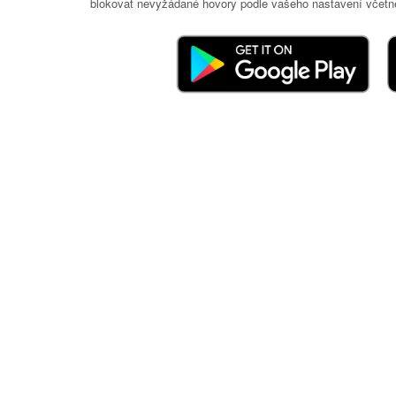
blokovat nevyžádané hovory podle vašeho nastavení včetně