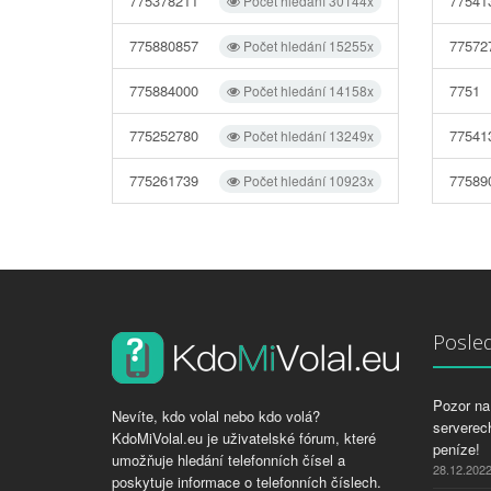
775378211
77541
Počet hledání 30144x
775880857
77572
Počet hledání 15255x
775884000
7751
Počet hledání 14158x
775252780
77541
Počet hledání 13249x
775261739
77589
Počet hledání 10923x
Posled
Pozor na 
Nevíte, kdo volal nebo kdo volá?
serverech
KdoMiVolal.eu je uživatelské fórum, které
peníze!
umožňuje hledání telefonních čísel a
28.12.202
poskytuje informace o telefonních číslech.