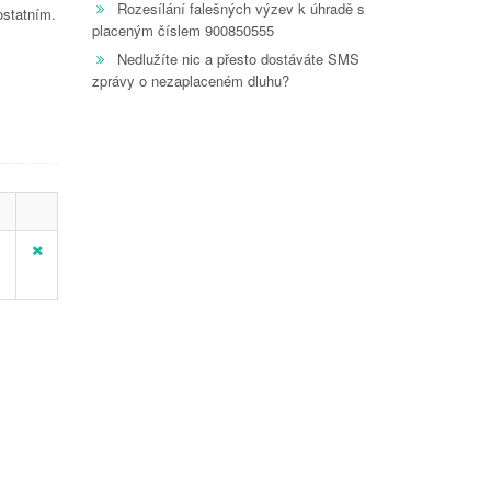
Rozesílání falešných výzev k úhradě s
ostatním.
placeným číslem 900850555
Nedlužíte nic a přesto dostáváte SMS
zprávy o nezaplaceném dluhu?