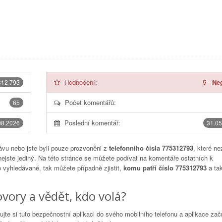
Hodnocení:
5
-
Neg
312 793
Počet komentářů:
65
Poslední komentář:
08.2026
31.05
vu nebo jste byli pouze prozvoněni z
telefonního čísla 775312793
, které ne
nejste jediný. Na této stránce se můžete podívat na komentáře ostatních k
to vyhledávané, tak můžete případně zjistit,
komu patří číslo 775312793
a tak
vory a vědět, kdo volá?
lujte si tuto bezpečnostní aplikaci do svého mobilního telefonu a aplikace za