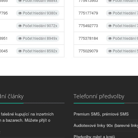
3955
775413953
Počet hledání 9884x
Počet hledání
7795
775177479
Počet hledání 9380x
Počet hledání
775492773
Počet hledání 9072x
Počet hledání
3951
775378184
Počet hledání 8949x
Počet hledání
0045
775029079
Počet hledání 8592x
Počet hledání
ní články
Telefonní předvolby
falešné kupující na inzertních
Premium SMS, prémiové SMS
 a bazarech. Můžete přijít o
Audiotexové linky 90x (barevné link
2
Předvolby měst a krajů