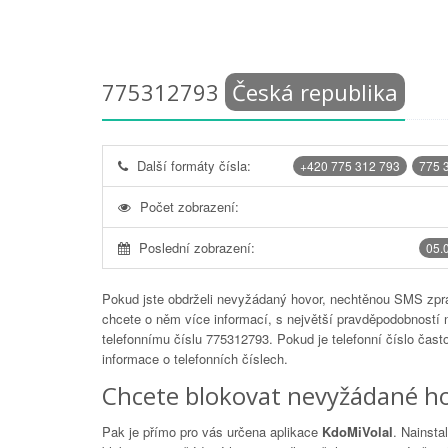
775312793
Česká republika
Další formáty čísla:
+420 775 312 793
775 
Počet zobrazení:
Poslední zobrazení:
05.
Pokud jste obdrželi nevyžádaný hovor, nechtěnou SMS zprá
chcete o něm více informací, s největší pravděpodobností 
telefonnímu číslu
775312793
. Pokud je telefonní číslo čas
informace o telefonních číslech.
Chcete blokovat nevyžádané ho
Pak je přímo pro vás určena aplikace
KdoMiVolal
. Nainsta