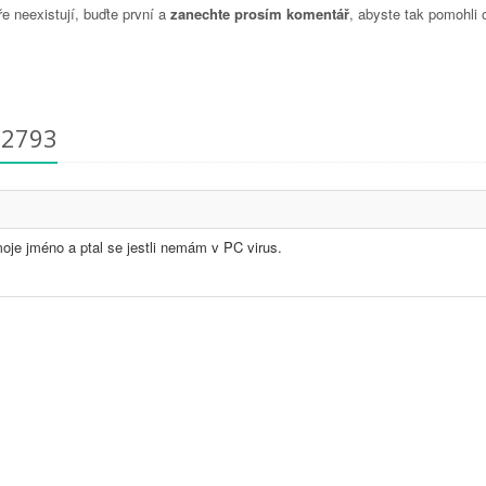
 neexistují, buďte první a
zanechte prosím komentář
, abyste tak pomohli 
12793
oje jméno a ptal se jestli nemám v PC virus.