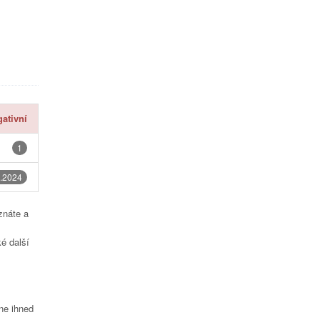
ativní
1
.2024
znáte a
é další
čne ihned