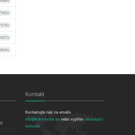
 8086x
 7593x
 7276x
 6327x
 5840x
Kontakt
Kontaktujte nás na emailu
info@kdomivolal.eu
nebo vyplňte
následující
y)
formulář
.