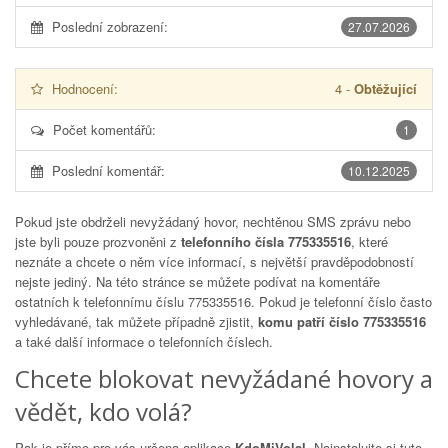
Poslední zobrazení:
27.07.2026
Hodnocení:
4
-
Obtěžující
Počet komentářů:
1
Poslední komentář:
10.12.2025
Pokud jste obdrželi nevyžádaný hovor, nechtěnou SMS zprávu nebo
jste byli pouze prozvoněni z
telefonního čísla 775335516
, které
neznáte a chcete o něm více informací, s největší pravděpodobností
nejste jediný. Na této stránce se můžete podívat na komentáře
ostatních k telefonnímu číslu
775335516
. Pokud je telefonní číslo často
vyhledávané, tak můžete případně zjistit,
komu patří číslo 775335516
a také další informace o telefonních číslech.
Chcete blokovat nevyžádané hovory a
vědět, kdo volá?
Pak je přímo pro vás určena aplikace
KdoMiVolal
. Nainstalujte si tuto