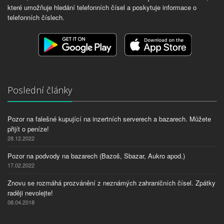
které umožňuje hledání telefonních čísel a poskytuje informace o
telefonních číslech.
Poslední články
Pozor na falešné kupující na inzertních serverech a bazarech. Můžete
přijít o peníze!
28.12.2022
Pozor na podvody na bazarech (Bazoš, Sbazar, Aukro apod.)
17.02.2022
Znovu se rozmáhá prozvánění z neznámých zahraničních čísel. Zpátky
raději nevolejte!
08.04.2018