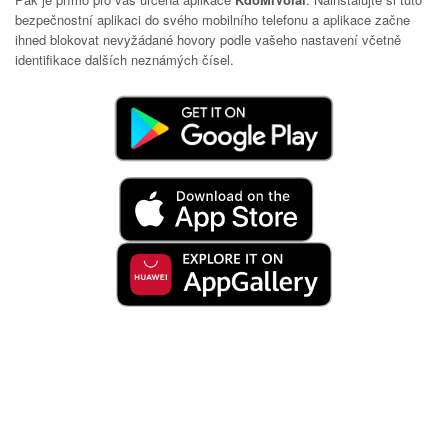
bezpečnostní aplikaci do svého mobilního telefonu a aplikace začne
ihned blokovat nevyžádané hovory podle vašeho nastavení včetně
identifikace dalších neznámých čísel.