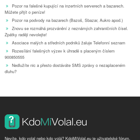
Pozor na falešné kupující na inzertních serverech a bazarech.
Můžete přijít o peníze!
Pozor na podvody na bazarech (Bazoš, Sbazar, Aukro apod.)
Znovu se rozmáhá prozvánění z neznámých zahraničních čísel.
Zpátky raději nevolejte!
Asociace malých a středních podniků žaluje Telefonní seznam
Rozesílání falešných výzev k úhradě s placeným číslem
900850555
Nedlužíte nic a přesto dostáváte SMS zprávy o nezaplaceném
dluhu?
Nevíte, kdo volal nebo kdo volá? KdoMiVolal.eu je uživatelské fórum,