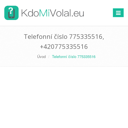
Přepno
navigac
Telefonní číslo 775335516,
+420775335516
Úvod
Telefonní číslo 775335516