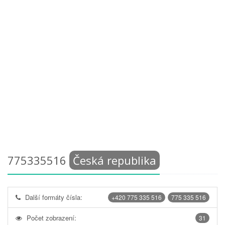
775335516
Česká republika
Další formáty čísla:
+420 775 335 516
775 335 516
Počet zobrazení:
31