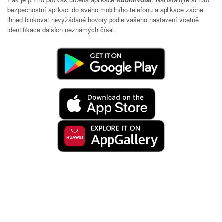
bezpečnostní aplikaci do svého mobilního telefonu a aplikace začne
ihned blokovat nevyžádané hovory podle vašeho nastavení včetně
identifikace dalších neznámých čísel.