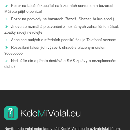
Pozor na falešné kupující na inzertních serverech a bazarech.
Můžete přijít o peníze!
Pozor na podvody na bazarech (Bazoš, Sbazar, Aukro apod.)
Znovu se rozmáhá prozvánění z neznámých zahraničních čísel.
Zpátky raději nevolejte!
Asociace malých a středních podniků žaluje Telefonní seznam
Rozesílání falešných výzev k úhradě s placeným číslem
900850555
Nedlužíte nic a přesto dostáváte SMS zprávy o nezaplaceném
dluhu?
Nevíte, kdo volal nebo kdo volá? KdoMiVolal.eu je uživatelské fórum,