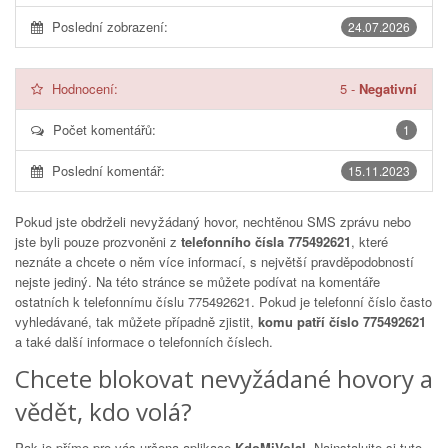
Poslední zobrazení:
24.07.2026
Hodnocení:
5
-
Negativní
Počet komentářů:
1
Poslední komentář:
15.11.2023
Pokud jste obdrželi nevyžádaný hovor, nechtěnou SMS zprávu nebo
jste byli pouze prozvoněni z
telefonního čísla 775492621
, které
neznáte a chcete o něm více informací, s největší pravděpodobností
nejste jediný. Na této stránce se můžete podívat na komentáře
ostatních k telefonnímu číslu
775492621
. Pokud je telefonní číslo často
vyhledávané, tak můžete případně zjistit,
komu patří číslo 775492621
a také další informace o telefonních číslech.
Chcete blokovat nevyžádané hovory a
vědět, kdo volá?
Pak je přímo pro vás určena aplikace
KdoMiVolal
. Nainstalujte si tuto