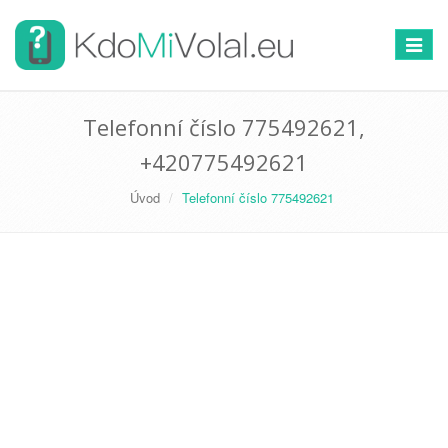
Přepno
navigac
Telefonní číslo 775492621,
+420775492621
Úvod
Telefonní číslo 775492621