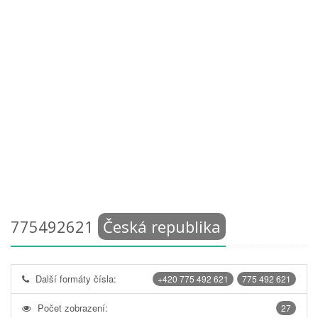
775492621
Česká republika
Další formáty čísla:
+420 775 492 621
775 492 621
Počet zobrazení:
27