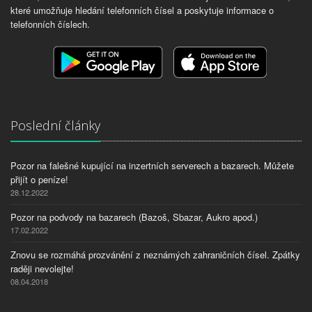
které umožňuje hledání telefonních čísel a poskytuje informace o
telefonních číslech.
Poslední články
Pozor na falešné kupující na inzertních serverech a bazarech. Můžete
přijít o peníze!
28.12.2022
Pozor na podvody na bazarech (Bazoš, Sbazar, Aukro apod.)
17.02.2022
Znovu se rozmáhá prozvánění z neznámých zahraničních čísel. Zpátky
raději nevolejte!
08.04.2018