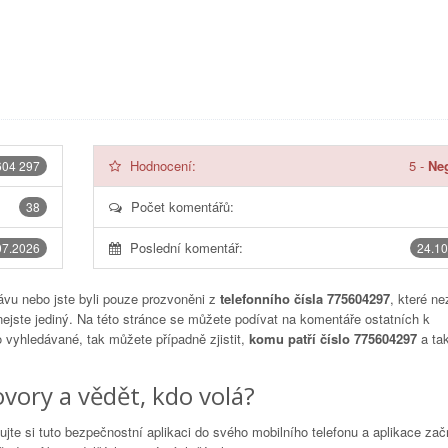
Hodnocení:
5
-
Neg
604 297
Počet komentářů:
38
Poslední komentář:
07.2026
24.10
vu nebo jste byli pouze prozvoněni z
telefonního čísla 775604297
, které ne
nejste jediný. Na této stránce se můžete podívat na komentáře ostatních k
to vyhledávané, tak můžete případně zjistit,
komu patří číslo 775604297
a tak
vory a vědět, kdo volá?
lujte si tuto bezpečnostní aplikaci do svého mobilního telefonu a aplikace za