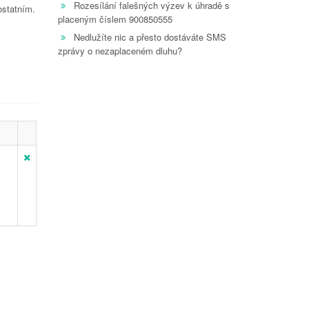
Rozesílání falešných výzev k úhradě s
ostatním.
placeným číslem 900850555
Nedlužíte nic a přesto dostáváte SMS
zprávy o nezaplaceném dluhu?