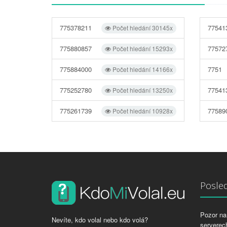
775378211
77541
Počet hledání 30145x
775880857
77572
Počet hledání 15293x
775884000
7751
Počet hledání 14166x
775252780
77541
Počet hledání 13250x
775261739
77589
Počet hledání 10928x
Posled
Pozor na 
Nevíte, kdo volal nebo kdo volá?
serverech