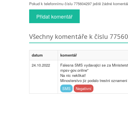
Pokud k telefonnímu číslu 775604297 ještě žádné komentáře
Přidat komentář
Všechny komentáře k číslu 7756
datum
komentář
24.10.2022
Falesna SMS vydavajici se za Ministerst
mpsv-gov.online"
Na nic neklikat!
Minosterstvo jiz podalo trestni oznameni n
SMS
Negativní