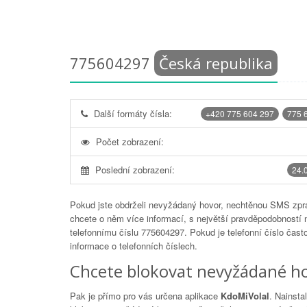
775604297
Česká republika
Další formáty čísla:
+420 775 604 297
775 
Počet zobrazení:
Poslední zobrazení:
24.
Pokud jste obdrželi nevyžádaný hovor, nechtěnou SMS zprá
chcete o něm více informací, s největší pravděpodobností 
telefonnímu číslu
775604297
. Pokud je telefonní číslo čas
informace o telefonních číslech.
Chcete blokovat nevyžádané ho
Pak je přímo pro vás určena aplikace
KdoMiVolal
. Nainsta