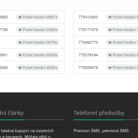
3955
775413953
Počet hledání 9897x
Počet hledání
7795
775177479
Počet hledání 9380x
Počet hledání
775492773
Počet hledání 9079x
Počet hledání
3951
775378184
Počet hledání 8956x
Počet hledání
0045
775029079
Počet hledání 8592x
Počet hledání
ní články
Telefonní předvolby
falešné kupující na inzertních
Premium SMS, prémiové SMS
 a bazarech. Můžete přijít o