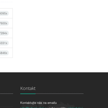
 8095x
 7600x
 7284x
 6331x
 5846x
Kontakt
Kontaktujte nás na emailu