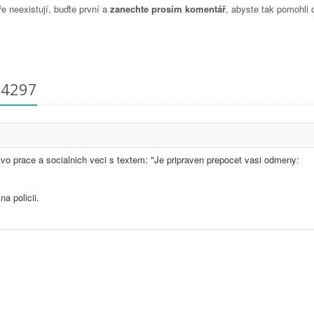
 neexistují, buďte první a
zanechte prosím komentář
, abyste tak pomohli 
04297
vo prace a socialnich veci s textem: "Je pripraven prepocet vasi odmeny:
a policii.