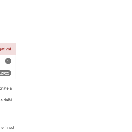
ativní
1
.2022
znáte a
é další
čne ihned