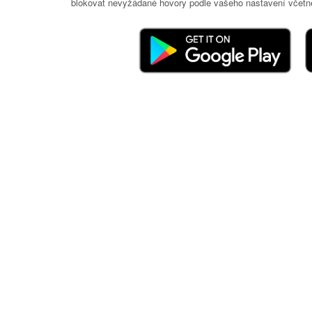
blokovat nevyžádané hovory podle vašeho nastavení včetně