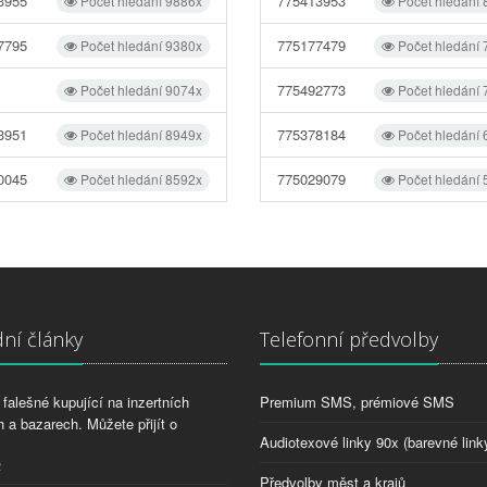
3955
775413953
Počet hledání 9886x
Počet hledání
7795
775177479
Počet hledání 9380x
Počet hledání
775492773
Počet hledání 9074x
Počet hledání
3951
775378184
Počet hledání 8949x
Počet hledání
0045
775029079
Počet hledání 8592x
Počet hledání
ní články
Telefonní předvolby
falešné kupující na inzertních
Premium SMS, prémiové SMS
 a bazarech. Můžete přijít o
Audiotexové linky 90x (barevné link
2
Předvolby měst a krajů