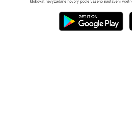
blokovat nevyžádané hovory podle vašeho nastavení včetně