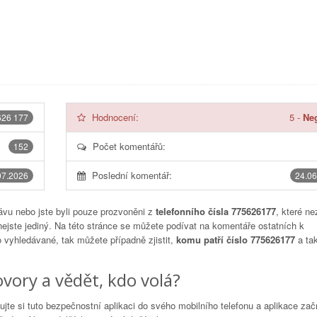
Hodnocení:
5
-
Neg
626 177
Počet komentářů:
152
Poslední komentář:
07.2026
24.06
vu nebo jste byli pouze prozvoněni z
telefonního čísla 775626177
, které ne
nejste jediný. Na této stránce se můžete podívat na komentáře ostatních k
to vyhledávané, tak můžete případně zjistit,
komu patří číslo 775626177
a tak
vory a vědět, kdo volá?
lujte si tuto bezpečnostní aplikaci do svého mobilního telefonu a aplikace za