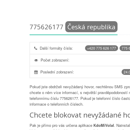
775626177
Česká republika
Další formáty čísla:
+420 775 626 177
775 
Počet zobrazení:
Poslední zobrazení:
24.
Pokud jste obdrželi nevyžádaný hovor, nechtěnou SMS zprá
chcete o něm více informací, s největší pravděpodobností 
telefonnímu číslu
775626177
. Pokud je telefonní číslo čas
informace o telefonních číslech.
Chcete blokovat nevyžádané ho
Pak je přímo pro vás určena aplikace
KdoMiVolal
. Nainsta