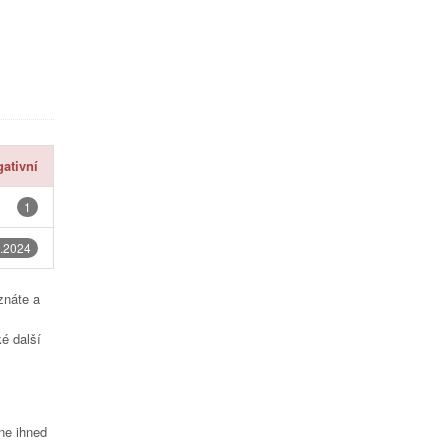
ativní
1
.2024
znáte a
é další
čne ihned