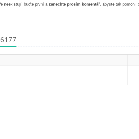
 neexistují, buďte první a
zanechte prosím komentář
, abyste tak pomohli 
26177