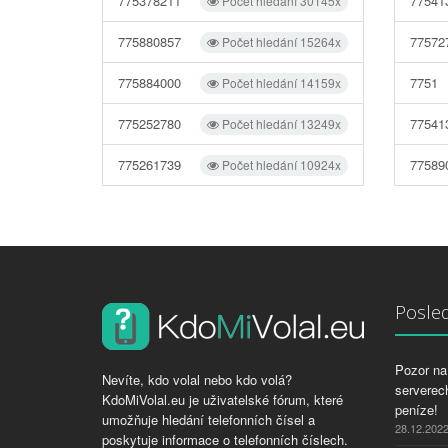
775378211
77541
Počet hledání 30145x
775880857
77572
Počet hledání 15264x
775884000
7751
Počet hledání 14159x
775252780
77541
Počet hledání 13249x
775261739
77589
Počet hledání 10924x
Posled
Pozor na 
Nevíte, kdo volal nebo kdo volá?
serverech
KdoMiVolal.eu je uživatelské fórum, které
peníze!
umožňuje hledání telefonních čísel a
28.12.202
poskytuje informace o telefonních číslech.