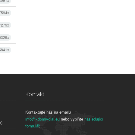
 8091x
 7594x
 7279x
 6329x
 5841x
Kontakt
Kontaktujte nás na emailu
info@kdomivolal.eu
nebo vyplňte
následující
y)
formulář
.