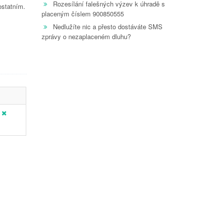
Rozesílání falešných výzev k úhradě s
ostatním.
placeným číslem 900850555
Nedlužíte nic a přesto dostáváte SMS
zprávy o nezaplaceném dluhu?