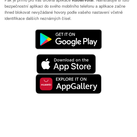
bezpečnostní aplikaci do svého mobilního telefonu a aplikace začne
ihned blokovat nevyžádané hovory podle vašeho nastavení včetně
identifikace dalších neznámých čísel.