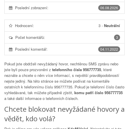
Poslední zobrazení:
06.08.2026
Hodnocení:
3
-
Neutrální
Počet komentářů:
3
Poslední komentář:
04.11.2022
Pokud jste obdrželi nevyžádaný hovor, nechtěnou SMS zprávu nebo
jste byli pouze prozvoněni z
telefonního čísla 956777735
, které
neznáte a chcete o něm více informací, s největší pravděpodobností
nejste jediný. Na této stránce se můžete podívat na komentáře
ostatních k telefonnímu číslu
956777735
. Pokud je telefonní číslo často
vyhledávané, tak můžete případně zjistit,
komu patří číslo 956777735
a také další informace o telefonních číslech.
Chcete blokovat nevyžádané hovory a
vědět, kdo volá?
Pak je přímo pro vás určena aplikace
KdoMiVolal
. Nainstalujte si tuto