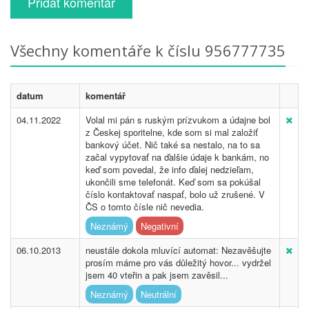
Přidat komentář
Všechny komentáře k číslu 956777735
datum
komentář
04.11.2022
Volal mi pán s ruským prízvukom a údajne bol
z Českej sporitelne, kde som si mal založiť
bankový účet. Nič také sa nestalo, na to sa
začal vypytovať na ďalšie údaje k bankám, no
keď som povedal, že info ďalej nedzieľam,
ukončili sme telefonát. Keď som sa pokúšal
číslo kontaktovať naspať, bolo už zrušené. V
ČS o tomto čísle nič nevedia.
Neznámý
Negativní
06.10.2013
neustále dokola mluvící automat: Nezavěšujte
prosím máme pro vás důležitý hovor... vydržel
jsem 40 vteřin a pak jsem zavěsil...
Neznámý
Neutrální