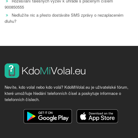
Rozesílání falešných výzev k úhradě s placeným číslem
900850555
Nedlužíte nic a přesto dostáváte SMS zprávy o nezaplaceném
dluhu?
Nevíte, kdo volal nebo kdo volá? KdoMiVolal.eu je uživatelské fórum,
které umožňuje hledání telefonních čísel a poskytuje informace o
telefonních číslech.