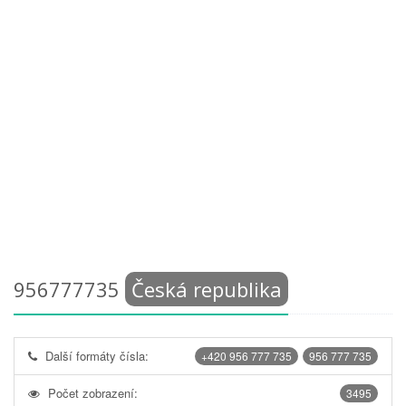
956777735
Česká republika
Další formáty čísla:
+420 956 777 735
956 777 735
Počet zobrazení:
3495